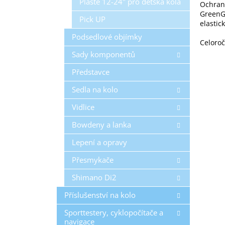
Pláště 12-24" pro dětská kola
Ochran
GreenGu
Pick UP
elastic
Podsedlové objímky
Celoro
Sady komponentů
Představce
Sedla na kolo
Vidlice
Bowdeny a lanka
Lepení a opravy
Přesmykače
Shimano Di2
Příslušenství na kolo
Sporttestery, cyklopočítače a
navigace