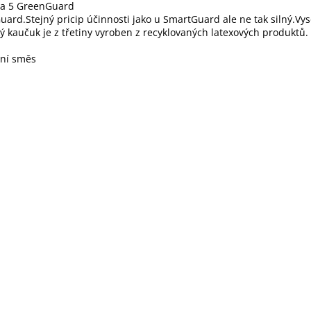
a 5 GreenGuard
ard.Stejný pricip účinnosti jako u SmartGuard ale ne tak silný.Vy
ký kaučuk je z třetiny vyroben z recyklovaných latexových produktů.
ční směs