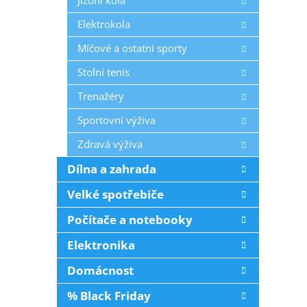
Jízdní kola
Elektrokola
Míčové a ostatní sporty
Stolní tenis
Trenažéry
Sportovní výživa
Zdravá výživa
Dílna a zahrada
Velké spotřebiče
Počítače a notebooky
Elektronika
Domácnost
% Black Friday