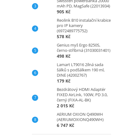
Swissten powerbanka 20000
mAh PD, MagSafe (22013934)
905 Kč
Reolink B10 instalační krabice
pro IP kamery
(6972489775752)
578 Kč
Genius myš Ergo 8250S,
černo-stříbrná (31030031401)
498 Kč
Lamart LT9016 2ílná sada
šálků s podšálkem 190 ml,
DINE (42002767)
179 Kč
Bezdrátový HDMI Adaptér
FIXED AirLink, 100W, PD 3.0,
černý (FIXA-AL-BK)
2 015 Kč
AERIUM OXION Q490WH
(AERIUMOXIONQ490WH)
6 747 Kč