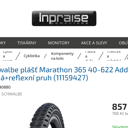
OKY
TISKÁRNY
MONITORY
AKCE A SLEVY
OBL
Cyklo
Pláště
Trekové
Komponenty
ů
Cyklistika
a
a
a
na kolo
sport
duše
městské
walbe plášť Marathon 365 40-622 Add
á+reflexní pruh (11159427)
40880
:
SCHWALBE
857
708 Kč b
Měrná
cena:
Sklade