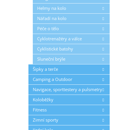
Helmy na kolo
Nářadí na kolo
Péče o tělo
Cyklotrenažéry a válce
Cyklistické batohy
Sluneční brýle
Šipky a terče
Camping a Outdoor
Navigace, sporttestery a pulsmetry
Koloběžky
Fitness
Zimní sporty