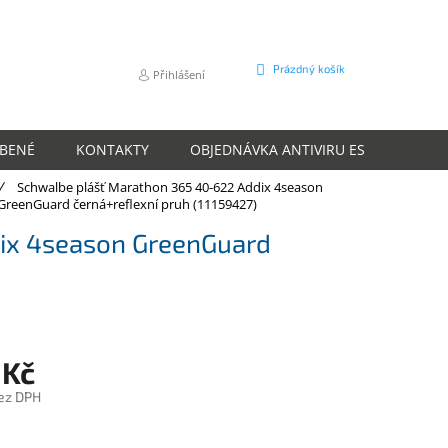
NÁKUPNÍ
Prázdný košík
Přihlášení
KOŠÍK
ÍBENÉ
KONTAKTY
OBJEDNÁVKA ANTIVIRU ESET
O N
Schwalbe plášť Marathon 365 40-622 Addix 4season
GreenGuard černá+reflexní pruh (11159427)
ix 4season GreenGuard
 Kč
ez DPH
m