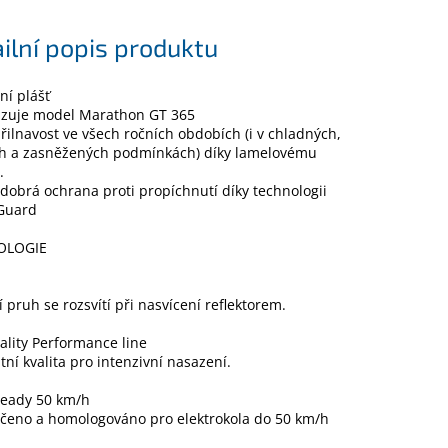
ilní popis produktu
ní plášť
azuje model Marathon GT 365
přilnavost ve všech ročních obdobích (i v chladných,
h a zasněžených podmínkách) díky lamelovému
.
 dobrá ochrana proti propíchnutí díky technologii
Guard
OLOGIE
í pruh se rozsvítí při nasvícení reflektorem.
vality Performance line
tní kvalita pro intenzivní nasazení.
ready 50 km/h
čeno a homologováno pro elektrokola do 50 km/h