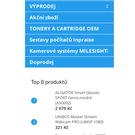
VÝPRODEJ
Akční zboží
TONERY A CARTRIDGE OEM
Sestavy počítačů Inpraise
Kamerové systémy MILESIGHT
Doprodej
Top 8 produktů
ALIGATOR Smart Glasses
SPORT černo-modré
(ASG002)
2 079 Kč
UNIBOS Master Stream
Webcam PRO (UMSP-1080)
321 Kč