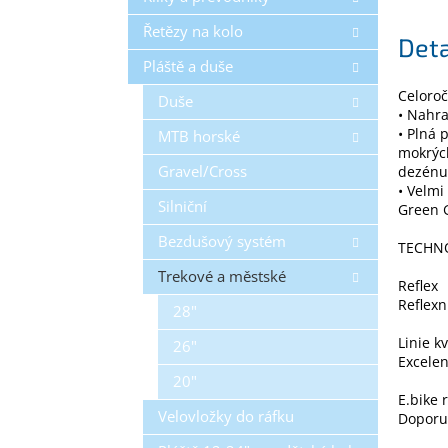
Řetězy na kolo
Deta
Pláště a duše
Celoroč
Duše
• Nahr
• Plná 
MTB horské
mokrýc
Gravel/Cross
dezénu
• Velmi
Silniční
Green 
Bezdušový systém
TECHN
Trekové a městské
Reflex
Reflexn
28"
Linie k
26"
Excelen
20"
E.bike 
Velovložky do ráfku
Doporu