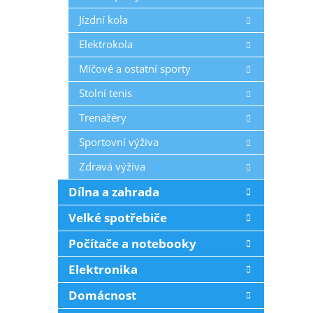
Jízdní kola
Elektrokola
Míčové a ostatní sporty
Stolní tenis
Trenažéry
Sportovní výživa
Zdravá výživa
Dílna a zahrada
Velké spotřebiče
Počítače a notebooky
Elektronika
Domácnost