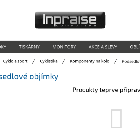
OKY
TISKÁRNY
MONITORY
AKCE A SLEVY
OBL
ů
Cyklo a sport
Cyklistika
Komponenty na kolo
Podsedlo
sedlové objímky
Produkty teprve připra