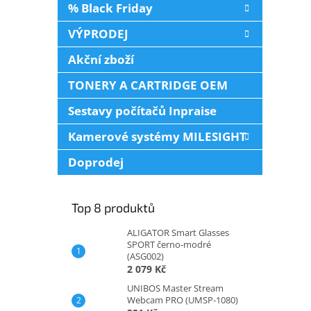
% Black Friday
VÝPRODEJ
Akční zboží
TONERY A CARTRIDGE OEM
Sestavy počítačů Inpraise
Kamerové systémy MILESIGHT
Doprodej
Top 8 produktů
ALIGATOR Smart Glasses
SPORT černo-modré
(ASG002)
2 079 Kč
UNIBOS Master Stream
Webcam PRO (UMSP-1080)