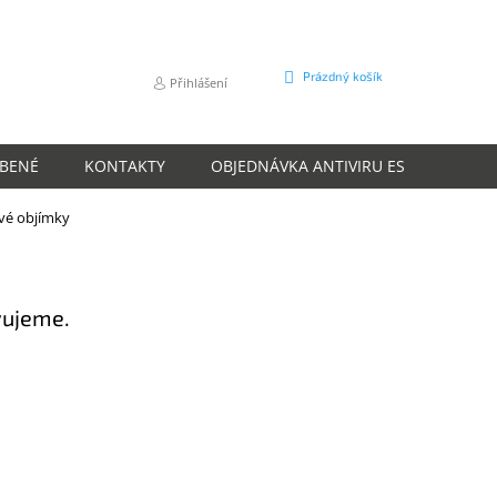
NÁKUPNÍ
Prázdný košík
Přihlášení
KOŠÍK
ÍBENÉ
KONTAKTY
OBJEDNÁVKA ANTIVIRU ESET
O N
vé objímky
vujeme.