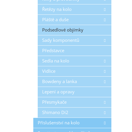
Řetězy na kolo
Pláště a duše
Podsedlové objímky
Sady komponentů
Představce
Sedla na kolo
Vidlice
Bowdeny a lanka
Lepení a opravy
Přesmykače
Shimano Di2
Příslušenství na kolo