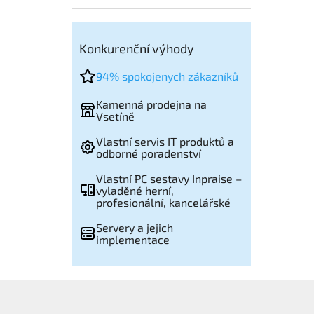
Konkurenční výhody
94% spokojenych zákazníků
Kamenná prodejna na
Vsetíně
Vlastní servis IT produktů a
odborné poradenství
Vlastní PC sestavy Inpraise –
vyladěné herní,
profesionální, kancelářské
Servery a jejich
implementace
Z
á