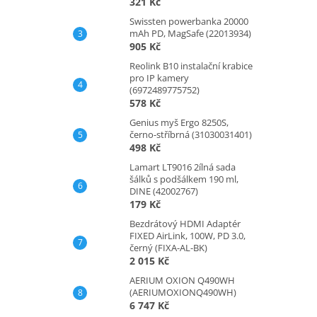
321 Kč
Swissten powerbanka 20000
mAh PD, MagSafe (22013934)
905 Kč
Reolink B10 instalační krabice
pro IP kamery
(6972489775752)
578 Kč
Genius myš Ergo 8250S,
černo-stříbrná (31030031401)
498 Kč
Lamart LT9016 2ílná sada
šálků s podšálkem 190 ml,
DINE (42002767)
179 Kč
Bezdrátový HDMI Adaptér
FIXED AirLink, 100W, PD 3.0,
černý (FIXA-AL-BK)
2 015 Kč
AERIUM OXION Q490WH
(AERIUMOXIONQ490WH)
6 747 Kč