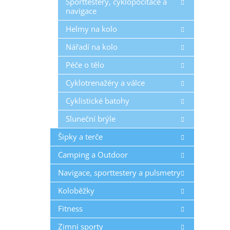
Sporttestery, cyklopočítače a
navigace
Helmy na kolo
Nářadí na kolo
Péče o tělo
Cyklotrenažéry a válce
Cyklistické batohy
Sluneční brýle
Šipky a terče
Camping a Outdoor
Navigace, sporttestery a pulsmetry
Koloběžky
Fitness
Zimní sporty