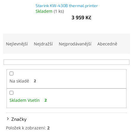
Starink KW-430B thermal printer
Skladem
(
1 ks
)
objednávka
antiviru
3 959 Kč
ESET
O
nás
Ř
a
Nejlevnější
Nejdražší
Nejprodávanější
Abecedně
Realizované
z
projekty
e
n
Obchodní
podmínky
í
p
Autorizované
Na skladě
2
r
servisy
o
d
Rozšíření
záruk
Skladem Vsetín
2
u
a
k
pojištění
t
Značky
Splátky
ů
ESSOX
Položek k zobrazení:
2