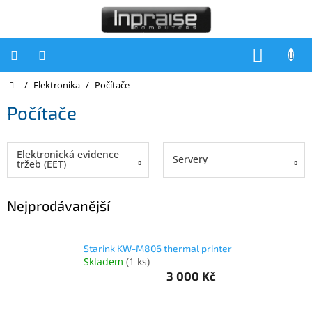
Přejít
na
obsah
NÁKUP
KOŠÍK
Domů
/
Elektronika
/
Počítače
Počítače
Počítače
Počítače
Inpraise
Notebooky
Elektronická evidence
Servery
tržeb (EET)
Tiskárny
Nejprodávanější
Monitory
Akce
a
Starink KW-M806 thermal printer
slevy
Skladem
(
1 ks
)
3 000 Kč
Oblíbené
Kontakty