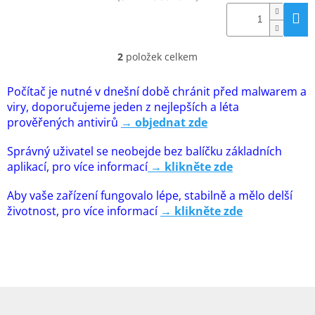
Inpraise
Kamerové
systémy
MILESIGHT
2
položek celkem
O
v
l
Počítač je nutné v dnešní době chránit před malwarem a
Doprodej
á
viry, doporučujeme jeden z nejlepších a léta
d
prověřených antivirů
→ objednat zde
Přihlášení
a
c
Správný uživatel se neobejde bez balíčku základních
í
aplikací, pro více informací
→ klikněte zde
p
r
Aby vaše zařízení fungovalo lépe, stabilně a mělo delší
v
k
životnost, pro více informací
→ klikněte zde
y
v
ý
p
i
s
Z
u
á