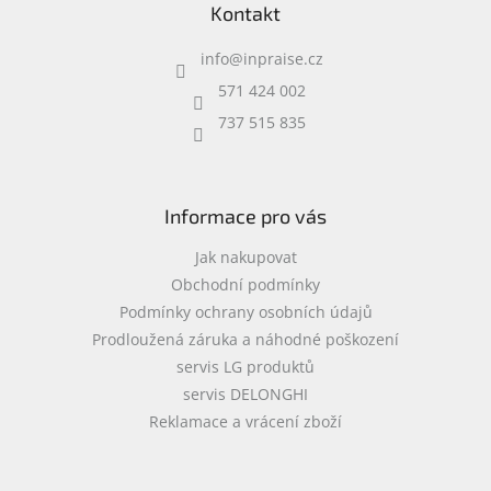
Kontakt
p
a
info
@
inpraise.cz
t
í
571 424 002
737 515 835
Informace pro vás
Jak nakupovat
Obchodní podmínky
Podmínky ochrany osobních údajů
Prodloužená záruka a náhodné poškození
servis LG produktů
servis DELONGHI
Reklamace a vrácení zboží