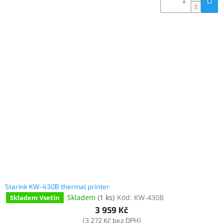
Elektronika
Domácnost
%
Black
Friday
VÝPRODEJ
Akční
zboží
TONERY
A
Starink KW-430B thermal printer
CARTRIDGE
OEM
Skladem
(
1 ks
)
Kód:
KW-430B
Skladem Vsetín
3 959 Kč
Sestavy
(3 272 Kč bez DPH)
počítačů