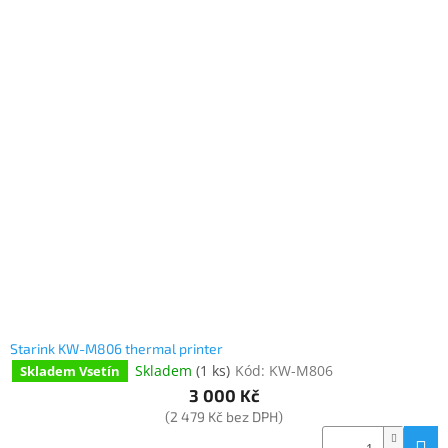
www.inpraise.cz
V
ý
Gaming
p
i
Telefony
s
a
p
tablety
r
o
Cyklo
d
a
sport
u
k
t
Dílna
a
ů
zahrada
Starink KW-M806 thermal printer
Velké
spotřebiče
Skladem
(
1 ks
)
Kód:
KW-M806
Skladem Vsetín
3 000 Kč
(2 479 Kč bez DPH)
Počítače
a
notebooky