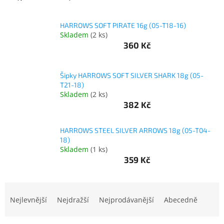
objednávka
HARROWS SOFT PIRATE 16g (05-T18-16)
antiviru
ESET
Skladem
(
2 ks
)
360 Kč
O
nás
Šipky HARROWS SOFT SILVER SHARK 18g (05-
Realizované
T21-18)
projekty
Skladem
(
2 ks
)
382 Kč
Obchodní
podmínky
HARROWS STEEL SILVER ARROWS 18g (05-T04-
Autorizované
18)
servisy
Skladem
(
1 ks
)
359 Kč
Rozšíření
záruk
a
pojištění
Ř
a
Nejlevnější
Nejdražší
Nejprodávanější
Abecedně
Splátky
z
ESSOX
e