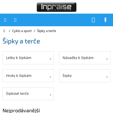
Přejít
na
obsah
NÁKUP
KOŠÍK
Domů
/
Cyklo a sport
/
Šipky a terče
Počítače
Šipky a terče
Počítače
Inpraise
Notebooky
Letky k šipkám
Násadky k šipkám
Tiskárny
Monitory
Hroty k šipkám
Šipky
Akce
a
slevy
Šipkové terče
Oblíbené
Nejprodávanější
Kontakty