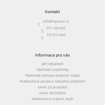
d
Z
a
á
c
Kontakt
p
í
a
p
info
@
inpraise.cz
t
r
í
v
571 424 002
k
737 515 835
y
v
ý
p
i
Informace pro vás
s
u
Jak nakupovat
Obchodní podmínky
Podmínky ochrany osobních údajů
Prodloužená záruka a náhodné poškození
servis LG produktů
servis DELONGHI
Reklamace a vrácení zboží