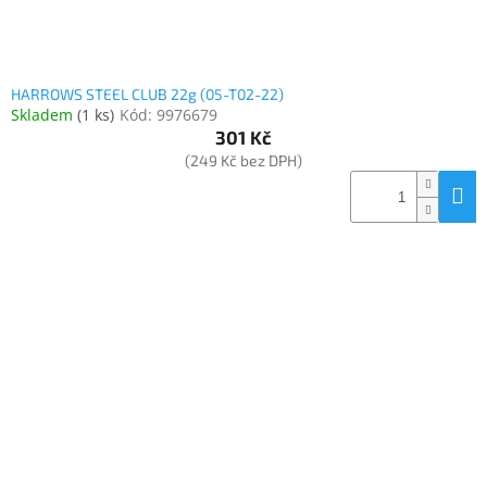
t
ů
Elektronika
HARROWS STEEL CLUB 22g (05-T02-22)
Skladem
(
1 ks
)
Kód:
9976679
Domácnost
301 Kč
(249 Kč bez DPH)
%
Black
Friday
VÝPRODEJ
Akční
zboží
TONERY
A
CARTRIDGE
OEM
Sestavy
počítačů