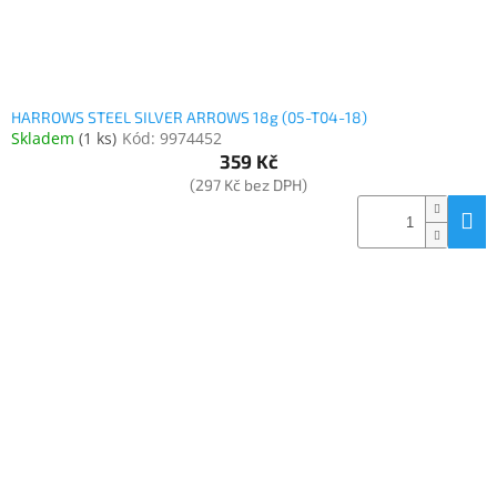
Inpraise
Kamerové
systémy
MILESIGHT
HARROWS STEEL SILVER ARROWS 18g (05-T04-18)
Skladem
(
1 ks
)
Kód:
9974452
Doprodej
359 Kč
(297 Kč bez DPH)
Přihlášení