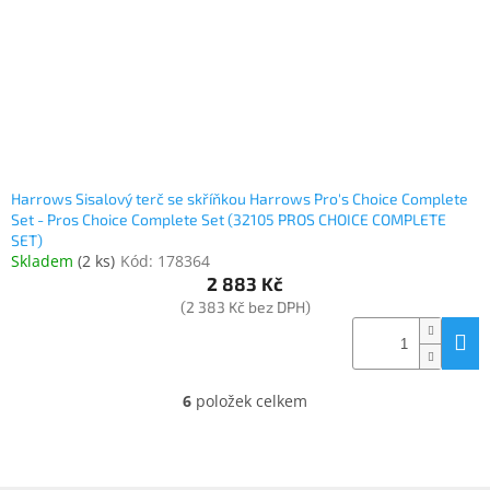
Harrows Sisalový terč se skříňkou Harrows Pro's Choice Complete
Set - Pros Choice Complete Set (32105 PROS CHOICE COMPLETE
SET)
Skladem
(
2 ks
)
Kód:
178364
2 883 Kč
(2 383 Kč bez DPH)
6
položek celkem
O
v
l
á