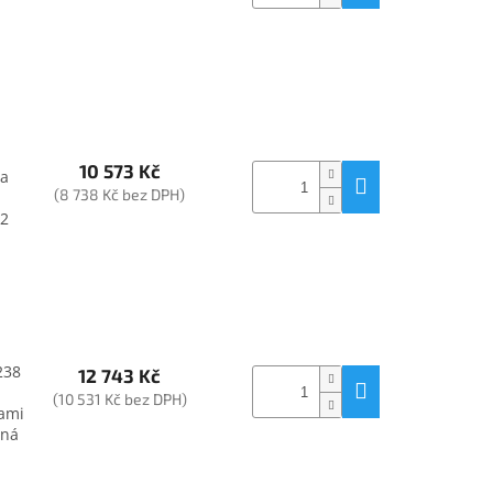
10 573 Kč
va
(8 738 Kč bez DPH)
72
238
12 743 Kč
(10 531 Kč bez DPH)
ami
rná