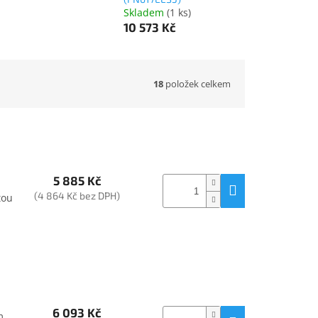
Skladem
(
1 ks
)
10 573 Kč
18
položek celkem
5 885 Kč
(4 864 Kč bez DPH)
tou
6 093 Kč
m