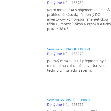
Do týdne
Kód:
188780
Retro mraznička s objemem 80 l nabíz
průhledné zásuvky, úsporný DC
invertorový kompresor, energetickou
třídu C, mrazicí výkon 6 kg/24 h a tichý
provoz 38 dB.
Severin GT 8849 (GT 8849)
Do týdne
Kód:
186272
pultový mrazák 200 l přepínatelný z
mrazení na chlazení s invertorovou
technologií značky Severin.
Severin GS 8851 (3531988)
Do týdne
Kód:
193779