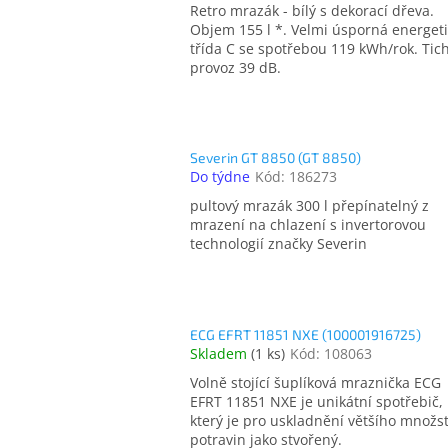
Retro mrazák - bílý s dekorací dřeva.
Objem 155 l *. Velmi úsporná energet
třída C se spotřebou 119 kWh/rok. Tic
provoz 39 dB.
Severin GT 8850 (GT 8850)
Do týdne
Kód:
186273
pultový mrazák 300 l přepínatelný z
mrazení na chlazení s invertorovou
technologií značky Severin
ECG EFRT 11851 NXE (100001916725)
Skladem
(
1 ks
)
Kód:
108063
Volně stojící šuplíková mraznička ECG
EFRT 11851 NXE je unikátní spotřebič,
který je pro uskladnění většího množst
potravin jako stvořený.