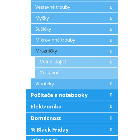
Vestavné trouby
Myčky
Sušičky
Mikrovlnné trouby
Mrazničky
Volně stojící
Vestavné
Vinotéky
Počítače a notebooky
Elektronika
Domácnost
% Black Friday