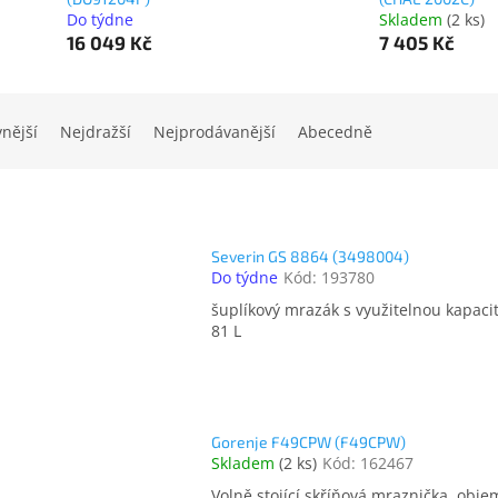
Do týdne
Skladem
(
2 ks
)
16 049 Kč
7 405 Kč
vnější
Nejdražší
Nejprodávanější
Abecedně
Severin GS 8864 (3498004)
Do týdne
Kód:
193780
šuplíkový mrazák s využitelnou kapaci
81 L
Gorenje F49CPW (F49CPW)
Skladem
(
2 ks
)
Kód:
162467
Volně stojící skříňová mraznička, obje