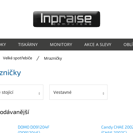
OKY
TISKÁRNY
MONITORY
AKCE A SLEVY
OBL
ů
Velké spotřebiče
Mrazničky
zničky
 stojící
Vestavné
odávanější
DOMO DO91204F
Candy CHAE 200
(DO91204F)
(CHAE 2002C)