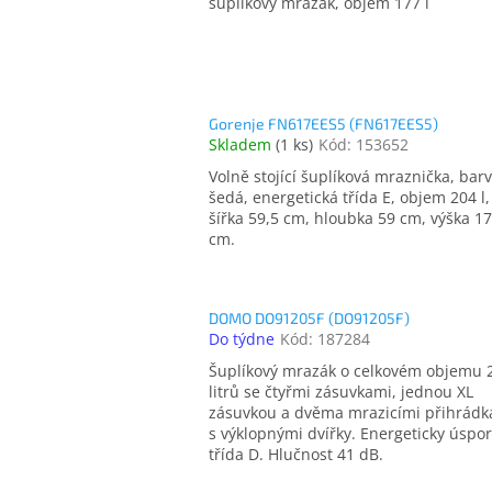
šuplíkový mrazák, objem 177 l
Gorenje FN617EES5 (FN617EES5)
Skladem
(
1 ks
)
Kód:
153652
Volně stojící šuplíková mraznička, bar
šedá, energetická třída E, objem 204 l,
šířka 59,5 cm, hloubka 59 cm, výška 1
cm.
DOMO DO91205F (DO91205F)
Do týdne
Kód:
187284
Šuplíkový mrazák o celkovém objemu 
litrů se čtyřmi zásuvkami, jednou XL
zásuvkou a dvěma mrazicími přihrádk
s výklopnými dvířky. Energeticky úspo
třída D. Hlučnost 41 dB.