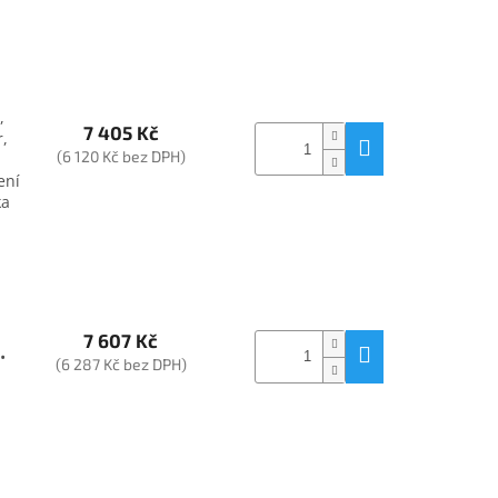
,
7 405 Kč
r,
(6 120 Kč bez DPH)
ení
ka
7 607 Kč
•
(6 287 Kč bez DPH)