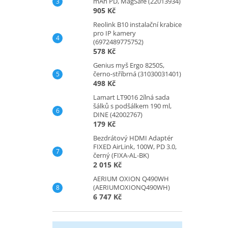
mAh PD, MagSafe (22013934)
905 Kč
Reolink B10 instalační krabice
pro IP kamery
(6972489775752)
578 Kč
Genius myš Ergo 8250S,
černo-stříbrná (31030031401)
498 Kč
Lamart LT9016 2ílná sada
šálků s podšálkem 190 ml,
DINE (42002767)
179 Kč
Bezdrátový HDMI Adaptér
FIXED AirLink, 100W, PD 3.0,
černý (FIXA-AL-BK)
2 015 Kč
AERIUM OXION Q490WH
(AERIUMOXIONQ490WH)
6 747 Kč