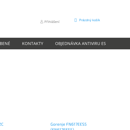
NÁKUPNÍ
Prázdný košík
Přihlášení
KOŠÍK
ÍBENÉ
KONTAKTY
OBJEDNÁVKA ANTIVIRU ESET
O N
2C
Gorenje FN617EES5
(FN617EES5)