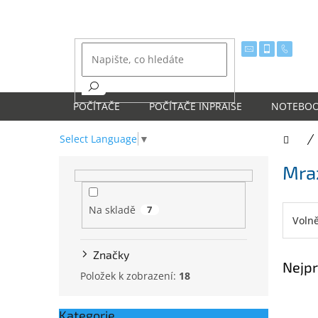
Přejít
na
obsah
POČÍTAČE
POČÍTAČE INPRAISE
NOTEBO
Select Language
▼
Dom
P
Mra
o
s
t
Na skladě
7
r
Volně
a
n
Značky
Nejpr
n
Položek k zobrazení:
18
í
p
a
Kategorie
Přeskočit