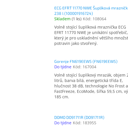
ECG EFRT 11770 NWE Šuplíková mrazničk
238 l (100001916724)
Skladem
(
1 ks
)
Kód:
108064
Volně stojící šuplíková mraznička ECG
EFRT 11770 NWE je unikátní spotřebič,
který je pro uskladnění většího množst
potravin jako stvořený.
Gorenje FN619EEW5 (FN619EEW5)
Do týdne
Kód:
167004
Volně stojící šuplíkový mrazák, objem 
litrů, barva bílá, energetická třída E,
hlučnost 38 dB, technologie No Frost a
FastFreeze, EcoMode, šířka 59,5 cm, v
185 cm.
DOMO DO91711R (DO91711R)
Do týdne
Kód:
183955