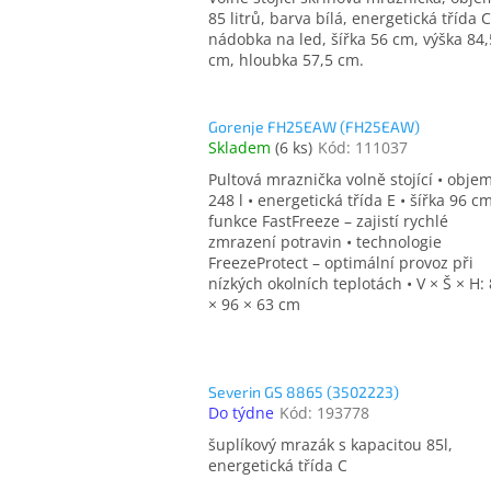
85 litrů, barva bílá, energetická třída C
nádobka na led, šířka 56 cm, výška 84,
cm, hloubka 57,5 cm.
Gorenje FH25EAW (FH25EAW)
Skladem
(
6 ks
)
Kód:
111037
Pultová mraznička volně stojící • obje
248 l • energetická třída E • šířka 96 cm
funkce FastFreeze – zajistí rychlé
zmrazení potravin • technologie
FreezeProtect – optimální provoz při
nízkých okolních teplotách • V × Š × H:
× 96 × 63 cm
Severin GS 8865 (3502223)
Do týdne
Kód:
193778
šuplíkový mrazák s kapacitou 85l,
energetická třída C