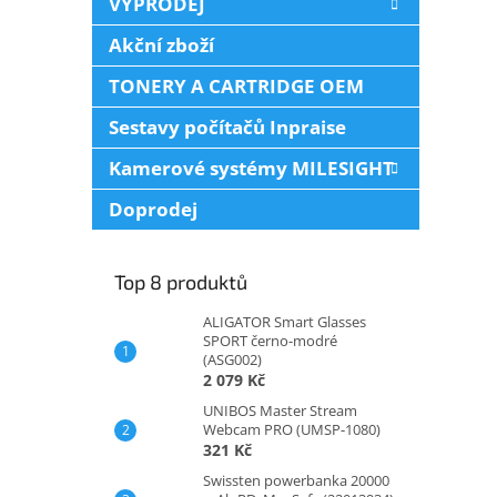
VÝPRODEJ
Akční zboží
TONERY A CARTRIDGE OEM
Sestavy počítačů Inpraise
Kamerové systémy MILESIGHT
Doprodej
Top 8 produktů
ALIGATOR Smart Glasses
SPORT černo-modré
(ASG002)
2 079 Kč
UNIBOS Master Stream
Webcam PRO (UMSP-1080)
321 Kč
Swissten powerbanka 20000