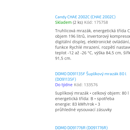
Candy CHAE 2002C (CHAE 2002C)
Skladem
(
2 ks
)
Kód:
175758
Truhlicová mrazák, energetická třída C
objem 196 litrů, invertorový kompreso
digitální displej, elektronické ovládání,
funkce Rychlé mrazení, rozpětí nastav
teplot -12 až -26 °C, výška 84,5 cm, šíř
91,5 cm.
DOMO DO91135F Šuplíkový mrazák 80 l
(DO91135F)
Do týdne
Kód:
133576
šuplíkový mrazák • celkový objem: 80 l 
energetická třída: B • spotřeba
energie: 83 kWh/rok • 3
průhledné vysouvací zásuvky
DOMO DO91776R (DO91776R)