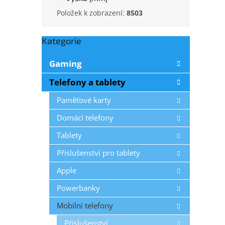
Položek k zobrazení:
8503
Kategorie
Přeskočit
kategorie
Gaming
Telefony a tablety
Paměťové karty
Domácí telefony
Tablety
Příslušenství pro tablety
Apple
Powerbanky
Mobilní telefony
Příslušenství