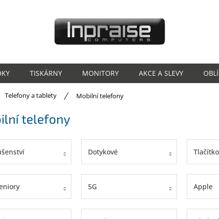
OKY
TISKÁRNY
MONITORY
AKCE A SLEVY
OBL
ů
Telefony a tablety
Mobilní telefony
lní telefony
ušenství
Dotykové
Tlačítk
eniory
5G
Apple