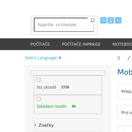
Přejít
na
obsah
POČÍTAČE
POČÍTAČE INPRAISE
NOTEBO
Select Language
▼
Dom
P
Mobi
o
s
t
Na skladě
2726
r
Přísl
a
n
Skladem Vsetín
60
n
Pro s
í
p
Značky
a