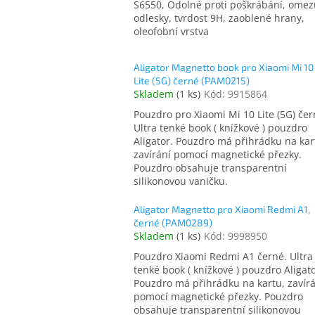
S6550, Odolné proti poškrábání, omez
odlesky, tvrdost 9H, zaoblené hrany,
oleofobní vrstva
Aligator Magnetto book pro Xiaomi Mi 10
Lite (5G) černé (PAM0215)
Skladem
(
1 ks
)
Kód:
9915864
Pouzdro pro Xiaomi Mi 10 Lite (5G) čer
Ultra tenké book ( knížkové ) pouzdro
Aligator. Pouzdro má přihrádku na kar
zavírání pomocí magnetické přezky.
Pouzdro obsahuje transparentní
silikonovou vaničku.
Aligator Magnetto pro Xiaomi Redmi A1,
černé (PAM0289)
Skladem
(
1 ks
)
Kód:
9998950
Pouzdro Xiaomi Redmi A1 černé. Ultra
tenké book ( knížkové ) pouzdro Aligato
Pouzdro má přihrádku na kartu, zavír
pomocí magnetické přezky. Pouzdro
obsahuje transparentní silikonovou