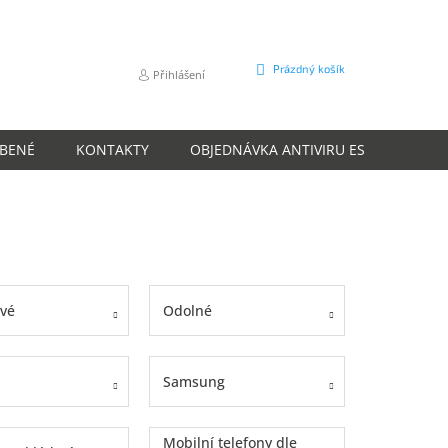
NÁKUPNÍ
Prázdný košík
Přihlášení
KOŠÍK
ÍBENÉ
KONTAKTY
OBJEDNÁVKA ANTIVIRU ESET
O N
ové
Odolné
Samsung
Mobilní telefony dle