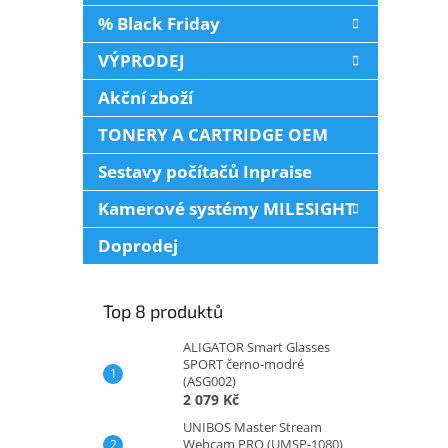
% Black Friday
VÝPRODEJ
Akční zboží
TONERY A CARTRIDGE OEM
Sestavy počítačů Inpraise
Kamerové systémy MILESIGHT
Doprodej
Top 8 produktů
ALIGATOR Smart Glasses
SPORT černo-modré
(ASG002)
2 079 Kč
UNIBOS Master Stream
Webcam PRO (UMSP-1080)