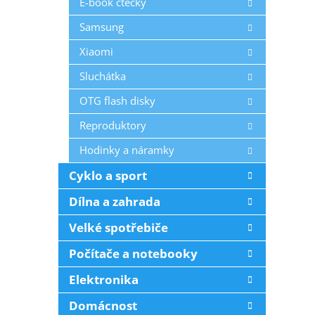
E-book čtečky
Samsung
Xiaomi
Sluchátka
OTG flash disky
Reproduktory
Hodinky a náramky
Cyklo a sport
Dílna a zahrada
Velké spotřebiče
Počítače a notebooky
Elektronika
Domácnost