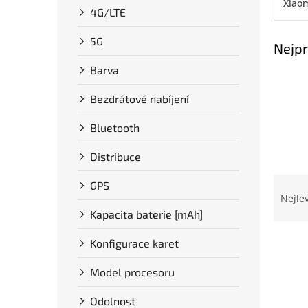
Xiao
n
4G/LTE
e
l
5G
Nejpr
Barva
Bezdrátové nabíjení
Bluetooth
Distribuce
Ř
GPS
a
Nejle
z
Kapacita baterie [mAh]
e
V
n
Konfigurace karet
ý
í
p
p
Model procesoru
i
r
s
Odolnost
o