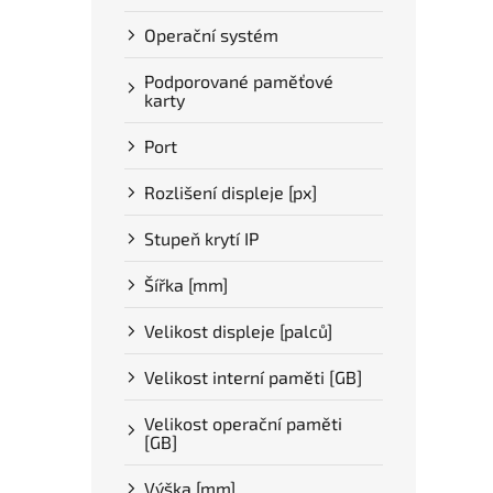
p
d
Operační systém
r
u
o
k
Podporované paměťové
d
t
karty
u
ů
k
Port
t
ů
Rozlišení displeje [px]
Stupeň krytí IP
Šířka [mm]
Velikost displeje [palců]
Velikost interní paměti [GB]
Velikost operační paměti
[GB]
Výška [mm]