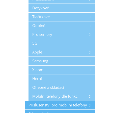
Dotykové
Tlačítkové
Odolné
Pro seniory
5G
Apple
Samsung
Xiaomi
Herní
Ohebné a skládací
Mobilní telefony dle funkcí
Příslušenství pro mobilní telefony