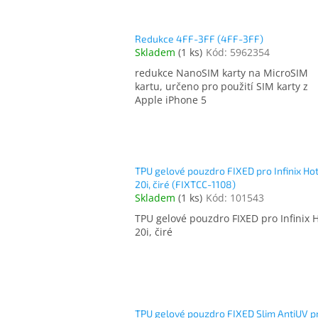
Redukce 4FF-3FF (4FF-3FF)
Skladem
(
1 ks
)
Kód:
5962354
redukce NanoSIM karty na MicroSIM
kartu, určeno pro použití SIM karty z
Apple iPhone 5
TPU gelové pouzdro FIXED pro Infinix Ho
20i, čiré (FIXTCC-1108)
Skladem
(
1 ks
)
Kód:
101543
TPU gelové pouzdro FIXED pro Infinix 
20i, čiré
TPU gelové pouzdro FIXED Slim AntiUV p