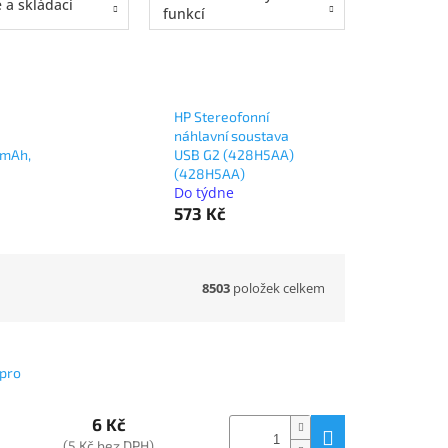
a skládací
funkcí
HP Stereofonní
náhlavní soustava
 mAh,
USB G2 (428H5AA)
(428H5AA)
Do týdne
573 Kč
8503
položek celkem
 pro
6 Kč
(5 Kč bez DPH)