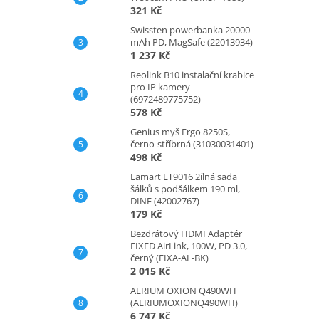
321 Kč
Swissten powerbanka 20000
mAh PD, MagSafe (22013934)
1 237 Kč
Reolink B10 instalační krabice
pro IP kamery
(6972489775752)
578 Kč
Genius myš Ergo 8250S,
černo-stříbrná (31030031401)
498 Kč
Lamart LT9016 2ílná sada
šálků s podšálkem 190 ml,
DINE (42002767)
179 Kč
Bezdrátový HDMI Adaptér
FIXED AirLink, 100W, PD 3.0,
černý (FIXA-AL-BK)
2 015 Kč
AERIUM OXION Q490WH
(AERIUMOXIONQ490WH)
6 747 Kč