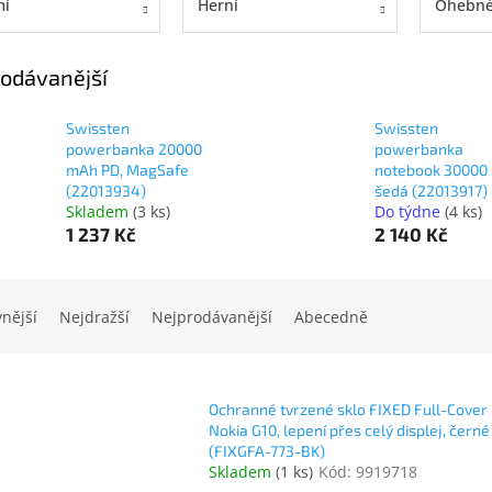
mi
Herní
Ohebné 
odávanější
Swissten
Swissten
powerbanka 20000
powerbanka
mAh PD, MagSafe
notebook 30000
(22013934)
šedá (22013917)
Skladem
(
3 ks
)
Do týdne
(
4 ks
)
1 237 Kč
2 140 Kč
vnější
Nejdražší
Nejprodávanější
Abecedně
Ochranné tvrzené sklo FIXED Full-Cover
Nokia G10, lepení přes celý displej, černé
(FIXGFA-773-BK)
Skladem
(
1 ks
)
Kód:
9919718