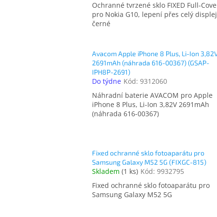
Ochranné tvrzené sklo FIXED Full-Cove
pro Nokia G10, lepení přes celý displej
černé
Avacom Apple iPhone 8 Plus, Li-Ion 3,82
2691mAh (náhrada 616-00367) (GSAP-
IPH8P-2691)
Do týdne
Kód:
9312060
Náhradní baterie AVACOM pro Apple
iPhone 8 Plus, Li-Ion 3,82V 2691mAh
(náhrada 616-00367)
Fixed ochranné sklo fotoaparátu pro
Samsung Galaxy M52 5G (FIXGC-815)
Skladem
(
1 ks
)
Kód:
9932795
Fixed ochranné sklo fotoaparátu pro
Samsung Galaxy M52 5G