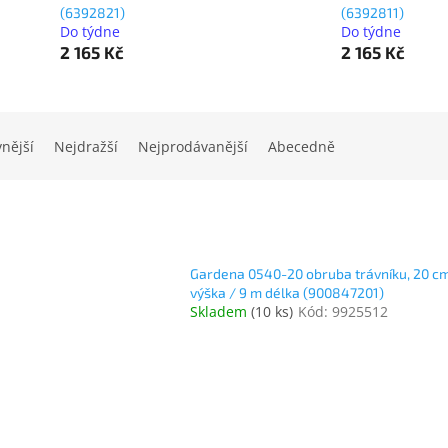
(6392821)
(6392811)
Do týdne
Do týdne
2 165 Kč
2 165 Kč
vnější
Nejdražší
Nejprodávanější
Abecedně
Gardena 0540-20 obruba trávníku, 20 c
výška / 9 m délka (900847201)
Skladem
(
10 ks
)
Kód:
9925512