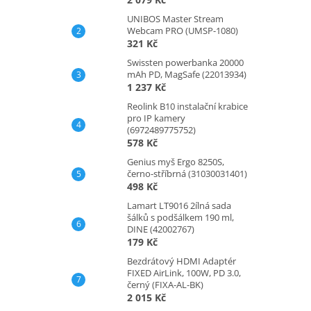
UNIBOS Master Stream
Webcam PRO (UMSP-1080)
321 Kč
Swissten powerbanka 20000
mAh PD, MagSafe (22013934)
1 237 Kč
Reolink B10 instalační krabice
pro IP kamery
(6972489775752)
578 Kč
Genius myš Ergo 8250S,
černo-stříbrná (31030031401)
498 Kč
Lamart LT9016 2ílná sada
šálků s podšálkem 190 ml,
DINE (42002767)
179 Kč
Bezdrátový HDMI Adaptér
FIXED AirLink, 100W, PD 3.0,
černý (FIXA-AL-BK)
2 015 Kč