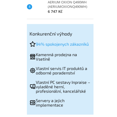
AERIUM OXION Q490WH
(AERIUMOXIONQ490WH)
6 747 Kč
Konkurenční výhody
94% spokojenych zákazníků
Kamenná prodejna na
Vsetíně
Vlastní servis IT produktů a
odborné poradenství
Vlastní PC sestavy Inpraise –
vyladěné herní,
profesionální, kancelářské
Servery a jejich
implementace