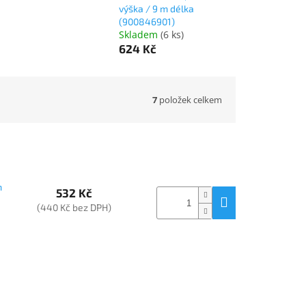
výška / 9 m délka
(900846901)
Skladem
(
6 ks
)
624 Kč
7
položek celkem
m
532 Kč
(440 Kč bez DPH)