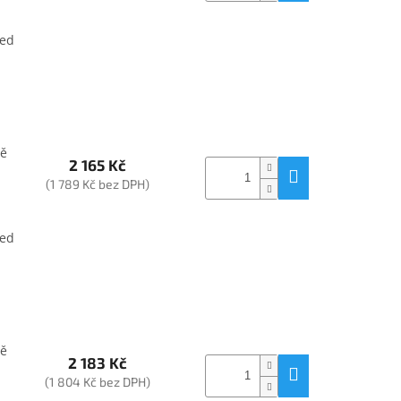
led
ně
2 165 Kč
(1 789 Kč bez DPH)
1
led
ně
2 183 Kč
(1 804 Kč bez DPH)