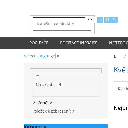
Přejít
na
obsah
POČÍTAČE
POČÍTAČE INPRAISE
NOTEBO
Select Language
▼
Dom
P
Kvě
o
s
t
Na skladě
4
r
Klasi
a
n
Značky
Nejpr
n
Položek k zobrazení:
7
í
p
a
Kategorie
Přeskočit