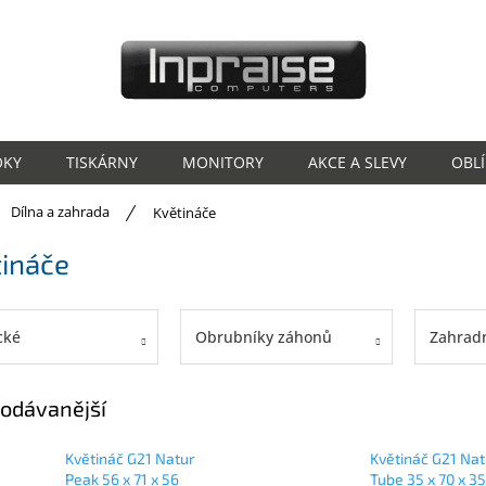
OKY
TISKÁRNY
MONITORY
AKCE A SLEVY
OBL
ů
Dílna a zahrada
Květináče
tináče
cké
Obrubníky záhonů
Zahradn
odávanější
Květináč G21 Natur
Květináč G21 Nat
Peak 56 x 71 x 56
Tube 35 x 70 x 35