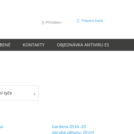
NÁKUPNÍ
Prázdný košík
Přihlášení
KOŠÍK
ÍBENÉ
KONTAKTY
OBJEDNÁVKA ANTIVIRU ESET
O N
í tyče
ur
Gardena 0534-20
obruba záhonu, 20 cm