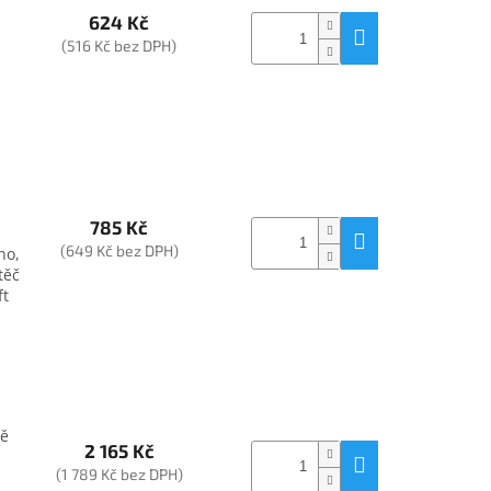
624 Kč
(516 Kč bez DPH)
785 Kč
(649 Kč bez DPH)
no,
těč
ft
ně
2 165 Kč
(1 789 Kč bez DPH)