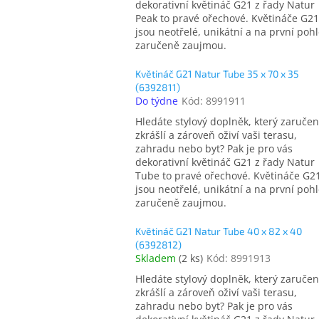
dekorativní květináč G21 z řady Natur
Peak to pravé ořechové. Květináče G21
jsou neotřelé, unikátní a na první poh
zaručeně zaujmou.
Květináč G21 Natur Tube 35 x 70 x 35
(6392811)
Do týdne
Kód:
8991911
Hledáte stylový doplněk, který zaruče
zkrášlí a zároveň oživí vaši terasu,
zahradu nebo byt? Pak je pro vás
dekorativní květináč G21 z řady Natur
Tube to pravé ořechové. Květináče G2
jsou neotřelé, unikátní a na první poh
zaručeně zaujmou.
Květináč G21 Natur Tube 40 x 82 x 40
(6392812)
Skladem
(
2 ks
)
Kód:
8991913
Hledáte stylový doplněk, který zaruče
zkrášlí a zároveň oživí vaši terasu,
zahradu nebo byt? Pak je pro vás