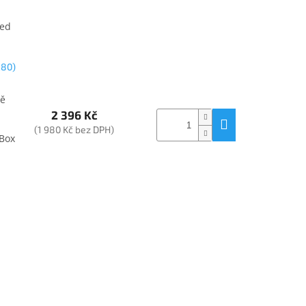
1
led
280)
ně
2 396 Kč
(1 980 Kč bez DPH)
 Box