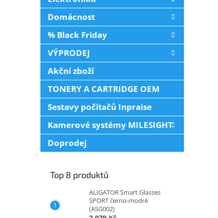
Domácnost
% Black Friday
VÝPRODEJ
Akční zboží
TONERY A CARTRIDGE OEM
Sestavy počítačů Inpraise
Kamerové systémy MILESIGHT
Doprodej
Top 8 produktů
ALIGATOR Smart Glasses
SPORT černo-modré
(ASG002)
2 079 Kč