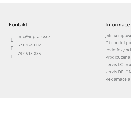
Z
á
p
Kontakt
Informace
a
t
Jak nakupova
info
@
inpraise.cz
í
Obchodní p
571 424 002
Podmínky oc
737 515 835
Prodloužená
servis LG pr
servis DELO
Reklamace a 