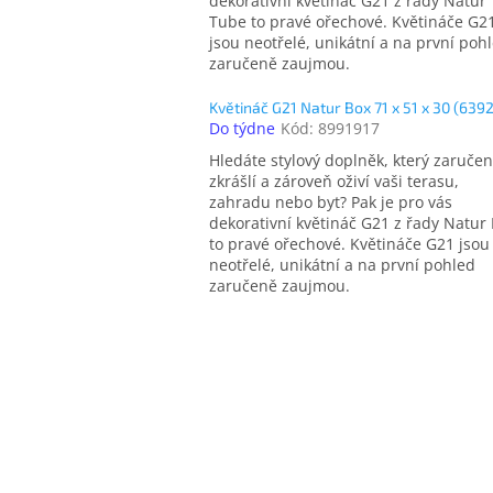
dekorativní květináč G21 z řady Natur
Tube to pravé ořechové. Květináče G2
jsou neotřelé, unikátní a na první poh
zaručeně zaujmou.
Květináč G21 Natur Box 71 x 51 x 30 (639
Do týdne
Kód:
8991917
Hledáte stylový doplněk, který zaruče
zkrášlí a zároveň oživí vaši terasu,
zahradu nebo byt? Pak je pro vás
dekorativní květináč G21 z řady Natur
to pravé ořechové. Květináče G21 jsou
neotřelé, unikátní a na první pohled
zaručeně zaujmou.
O
v
l
á
d
a
c
í
p