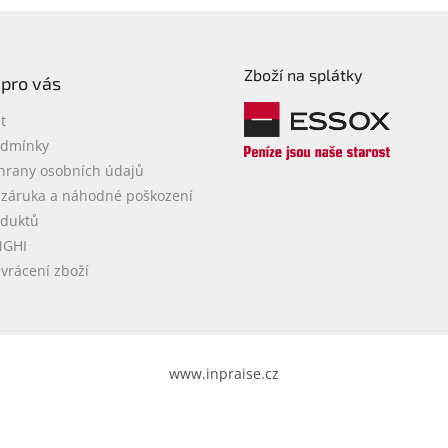
Zboží na splátky
 pro vás
t
odmínky
hrany osobních údajů
 záruka a náhodné poškození
oduktů
NGHI
vrácení zboží
www.inpraise.cz