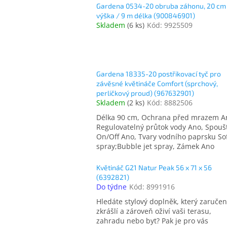
Gardena 0534-20 obruba záhonu, 20 cm
výška / 9 m délka (900846901)
Skladem
(
6 ks
)
Kód:
9925509
Gardena 18335-20 postřikovací tyč pro
závěsné květináče Comfort (sprchový,
perličkový proud) (967632901)
Skladem
(
2 ks
)
Kód:
8882506
Délka 90 cm, Ochrana před mrazem A
Regulovatelný průtok vody Ano, Spouš
On/Off Ano, Tvary vodního paprsku So
spray;Bubble jet spray, Zámek Ano
Květináč G21 Natur Peak 56 x 71 x 56
(6392821)
Do týdne
Kód:
8991916
Hledáte stylový doplněk, který zaruče
zkrášlí a zároveň oživí vaši terasu,
zahradu nebo byt? Pak je pro vás