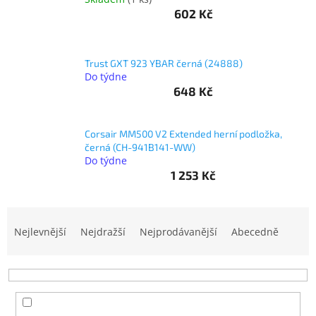
602 Kč
objednávka
antiviru
ESET
Trust GXT 923 YBAR černá (24888)
O
Do týdne
nás
648 Kč
Realizované
projekty
Corsair MM500 V2 Extended herní podložka,
černá (CH-941B141-WW)
Obchodní
Do týdne
podmínky
1 253 Kč
Autorizované
servisy
Ř
Rozšíření
a
Nejlevnější
Nejdražší
Nejprodávanější
Abecedně
záruk
z
a
pojištění
e
n
Splátky
í
ESSOX
p