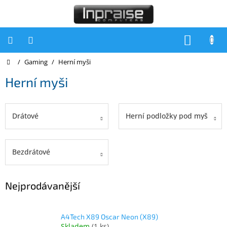
Přejít
na
obsah
NÁKUP
KOŠÍK
Domů
/
Gaming
/
Herní myši
Počítače
Herní myši
Počítače
Inpraise
Notebooky
Drátové
Herní podložky pod myš
Tiskárny
Monitory
Bezdrátové
Akce
a
Nejprodávanější
slevy
Oblíbené
A4Tech X89 Oscar Neon (X89)
Kontakty
Skladem
(
1 ks
)