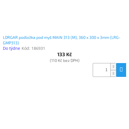
LORGAR podložka pod myš MAIN 313 (M), 360 x 300 x 3mm (LRG-
GMP313)
Do týdne
Kód:
186931
133 Kč
(110 Kč bez DPH)