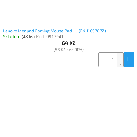
Inpraise
Kamerové
systémy
MILESIGHT
Lenovo Ideapad Gaming Mouse Pad - L (GXH1C97872)
Skladem
(
48 ks
)
Kód:
9917941
Doprodej
64 Kč
(53 Kč bez DPH)
Přihlášení