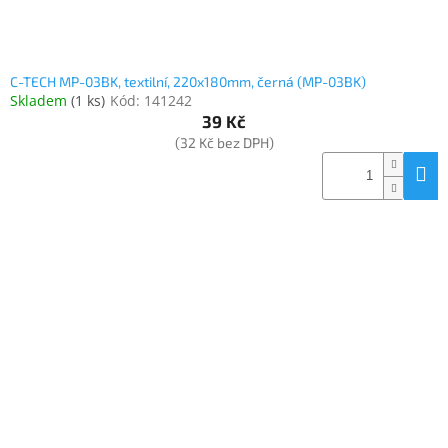
ů
Elektronika
C-TECH MP-03BK, textilní, 220x180mm, černá (MP-03BK)
Skladem
(
1 ks
)
Kód:
141242
Domácnost
39 Kč
(32 Kč bez DPH)
%
Black
Friday
VÝPRODEJ
Akční
zboží
TONERY
A
CARTRIDGE
OEM
Sestavy
počítačů