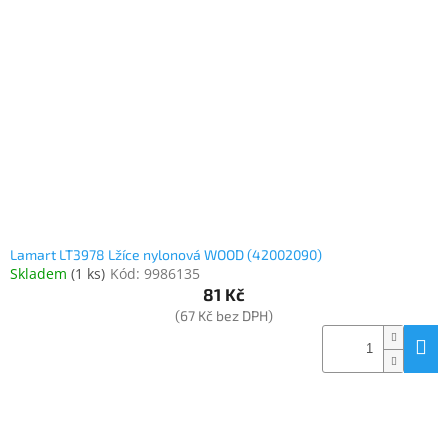
Lamart LT3978 Lžíce nylonová WOOD (42002090)
Skladem
(
1 ks
)
Kód:
9986135
81 Kč
(67 Kč bez DPH)