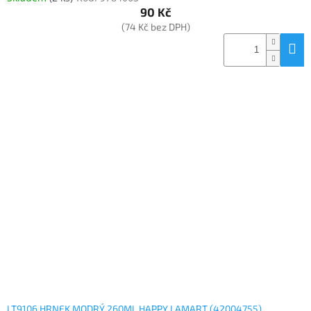
90 Kč
(74 Kč bez DPH)
LT9106 HRNEK MODRÝ 260ML HAPPY LAMART (42004755)