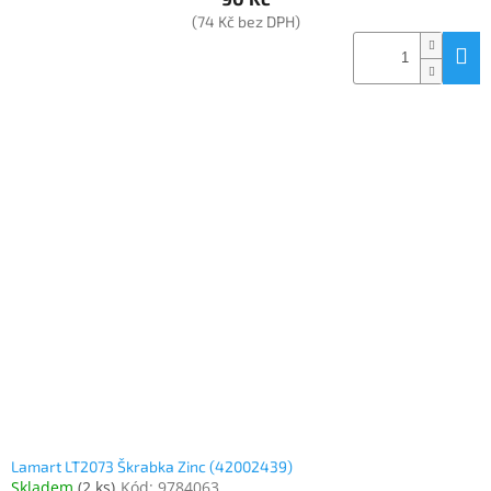
(74 Kč bez DPH)
Lamart LT2073 Škrabka Zinc (42002439)
Skladem
(
2 ks
)
Kód:
9784063