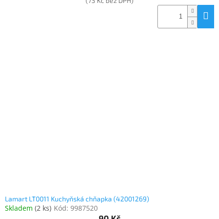
(73 Kč bez DPH)
Lamart LT0011 Kuchyňská chňapka (42001269)
Skladem
(
2 ks
)
Kód:
9987520
90 Kč