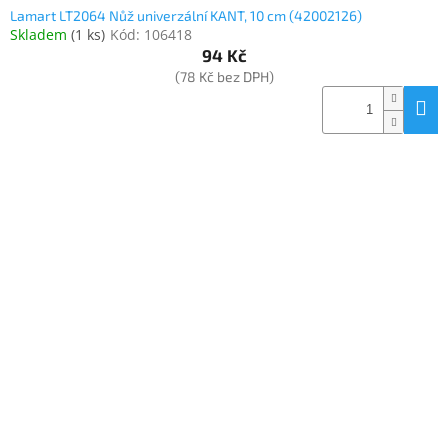
Lamart LT2064 Nůž univerzální KANT, 10 cm (42002126)
Skladem
(
1 ks
)
Kód:
106418
94 Kč
(78 Kč bez DPH)