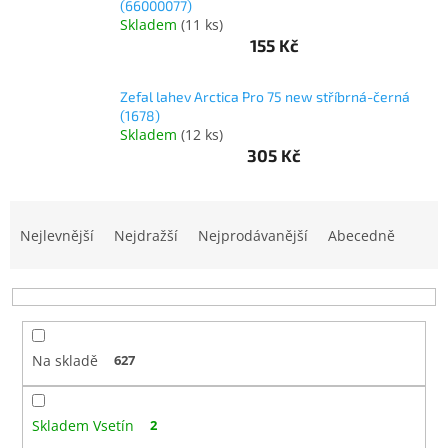
(66000077)
www.inpraise.cz
Skladem
(
11 ks
)
155 Kč
Gaming
Zefal lahev Arctica Pro 75 new stříbrná-černá
Telefony
(1678)
a
tablety
Skladem
(
12 ks
)
305 Kč
Cyklo
a
Ř
sport
a
Nejlevnější
Nejdražší
Nejprodávanější
Abecedně
z
Dílna
e
a
zahrada
n
í
p
Velké
Na skladě
627
r
spotřebiče
o
d
Počítače
Skladem Vsetín
2
u
a
notebooky