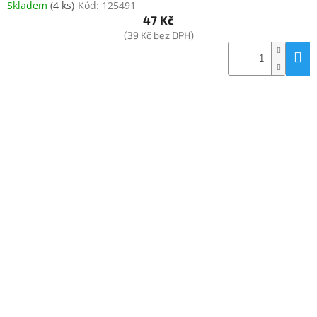
Skladem
(
4 ks
)
Kód:
125491
Inpraise
47 Kč
(39 Kč bez DPH)
Kamerové
systémy
MILESIGHT
Doprodej
Přihlášení