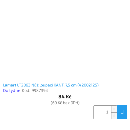
Lamart LT2063 Nůž loupací KANT, 7,5 cm (42002125)
Do týdne
Kód:
9987394
84 Kč
(69 Kč bez DPH)