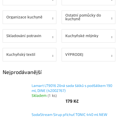
objednávka
antiviru
Ostatní pomůcky do
Organizace kuchyně
ESET
kuchyně
O
nás
Skladování potravin
Kuchyňské mlýnky
Realizované
projekty
Kuchyňský textil
VÝPRODEJ
Obchodní
podmínky
Autorizované
Nejprodávanější
servisy
Rozšíření
Lamart LT9016 2ílná sada šálků s podšálkem 190
záruk
ml, DINE (42002767)
a
Skladem
(
1 ks
)
pojištění
179 Kč
Splátky
ESSOX
SodaStream Sirup příchuť TONIC 440 ml NEW