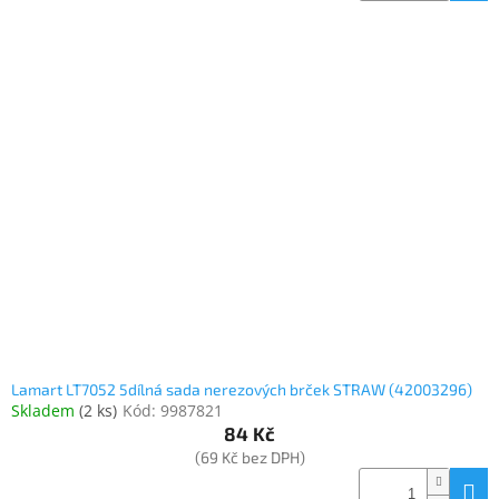
Lamart LT7052 5dílná sada nerezových brček STRAW (42003296)
Skladem
(
2 ks
)
Kód:
9987821
84 Kč
(69 Kč bez DPH)