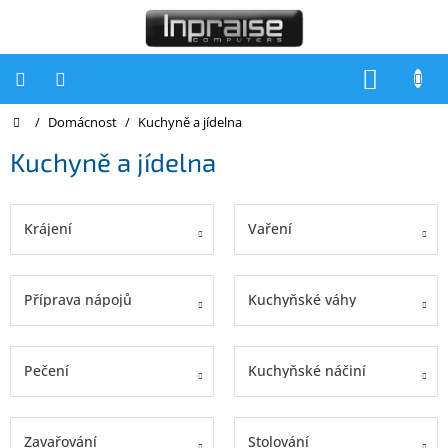
Přejít
na
obsah
NÁKUP
KOŠÍK
Domů
/
Domácnost
/
Kuchyně a jídelna
Počítače
Kuchyně a jídelna
Počítače
Inpraise
Notebooky
Krájení
Vaření
Tiskárny
Monitory
Příprava nápojů
Kuchyňské váhy
Akce
a
slevy
Pečení
Kuchyňské náčiní
Oblíbené
Zavařování
Stolování
Kontakty