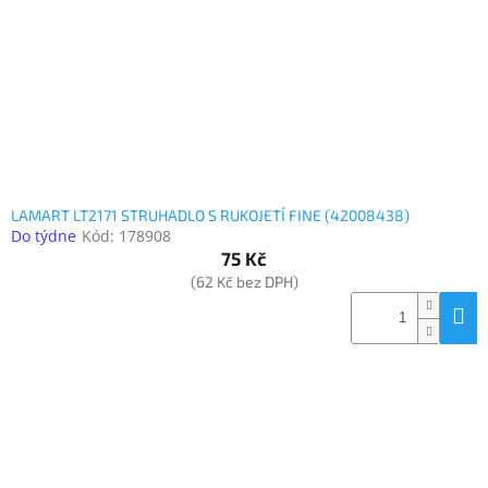
LAMART LT2171 STRUHADLO S RUKOJETÍ FINE (42008438)
Do týdne
Kód:
178908
75 Kč
(62 Kč bez DPH)