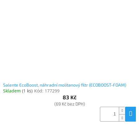
Salente EcoBoost, náhradní molitanový filtr (ECOBOOST-FOAM)
Skladem
(
1 ks
)
Kód:
177299
83 Kč
(69 Kč bez DPH)