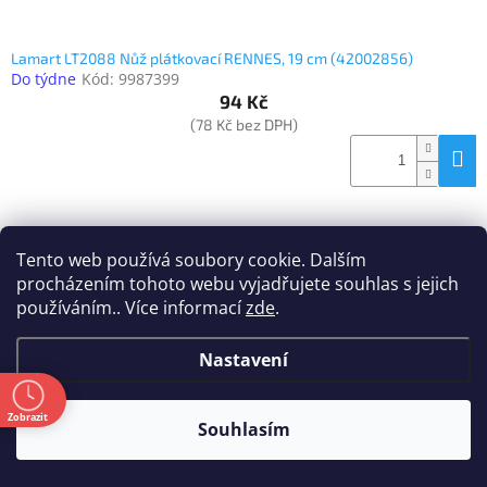
Lamart LT2088 Nůž plátkovací RENNES, 19 cm (42002856)
Do týdne
Kód:
9987399
94 Kč
(78 Kč bez DPH)
Tento web používá soubory cookie. Dalším
procházením tohoto webu vyjadřujete souhlas s jejich
používáním.. Více informací
zde
.
Nastavení
ě
Zobrazit
Souhlasím