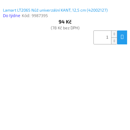
Lamart LT2065 Nůž univerzální KANT, 12,5 cm (42002127)
Do týdne
Kód:
9987395
94 Kč
(78 Kč bez DPH)