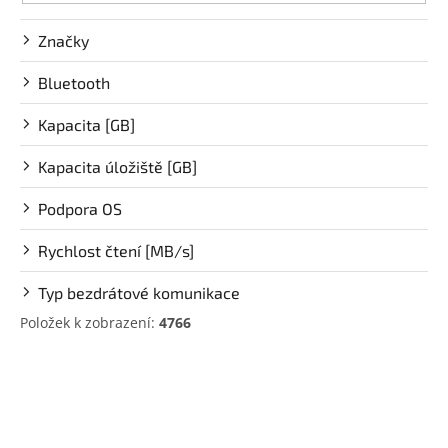
k
t
Značky
ů
Elektronika
Bluetooth
Domácnost
Kapacita [GB]
%
Kapacita úložiště [GB]
Black
Friday
Podpora OS
VÝPRODEJ
Rychlost čtení [MB/s]
Typ bezdrátové komunikace
Akční
zboží
Položek k zobrazení:
4766
TONERY
V
A
CARTRIDGE
ý
OEM
p
i
Sestavy
počítačů