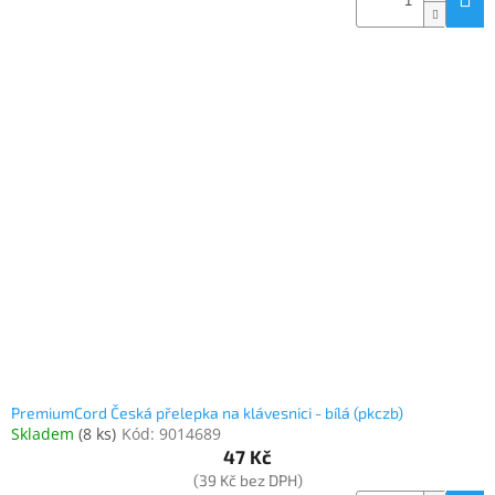
PremiumCord Česká přelepka na klávesnici - bílá (pkczb)
Skladem
(
8 ks
)
Kód:
9014689
47 Kč
(39 Kč bez DPH)