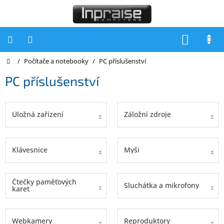
Přejít
na
obsah
NÁKUP
KOŠÍK
Domů
/
Počítače a notebooky
/
PC příslušenství
Počítače
PC příslušenství
Počítače
Inpraise
Notebooky
Úložná zařízení
Záložní zdroje
Tiskárny
Monitory
Klávesnice
Myši
Akce
a
Čtečky paměťových
slevy
Sluchátka a mikrofony
karet
Oblíbené
Webkamery
Reproduktory
Kontakty