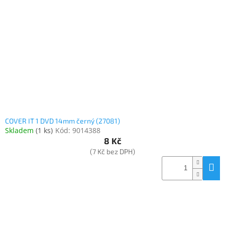
s
Inpraise
p
r
Kamerové
o
systémy
MILESIGHT
d
u
k
Doprodej
t
Přihlášení
ů
COVER IT 1 DVD 14mm černý (27081)
Skladem
(
1 ks
)
Kód:
9014388
8 Kč
(7 Kč bez DPH)