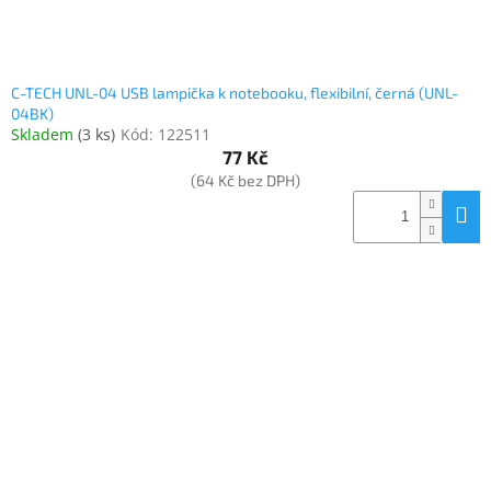
C-TECH UNL-04 USB lampička k notebooku, flexibilní, černá (UNL-
04BK)
Skladem
(
3 ks
)
Kód:
122511
77 Kč
(64 Kč bez DPH)