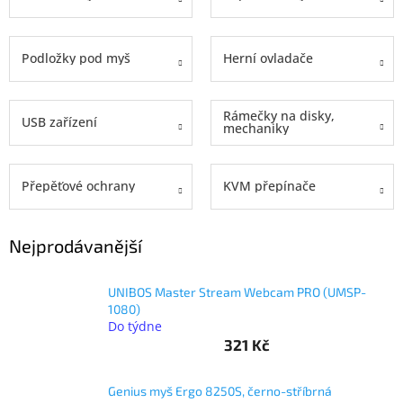
objednávka
antiviru
Podložky pod myš
Herní ovladače
ESET
O
nás
Rámečky na disky,
USB zařízení
mechaniky
Realizované
projekty
Přepěťové ochrany
KVM přepínače
Obchodní
podmínky
Autorizované
Nejprodávanější
servisy
Rozšíření
UNIBOS Master Stream Webcam PRO (UMSP-
záruk
1080)
a
Do týdne
pojištění
321 Kč
Splátky
ESSOX
Genius myš Ergo 8250S, černo-stříbrná