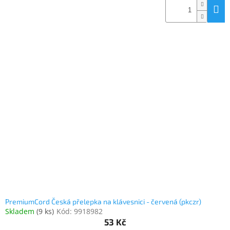
PremiumCord Česká přelepka na klávesnici - červená (pkczr)
Skladem
(
9 ks
)
Kód:
9918982
53 Kč