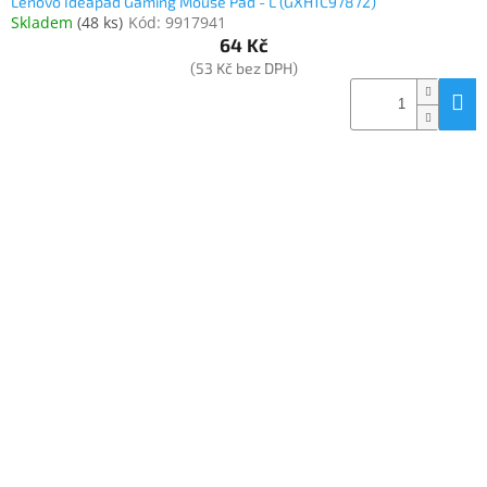
Lenovo Ideapad Gaming Mouse Pad - L (GXH1C97872)
Skladem
(
48 ks
)
Kód:
9917941
64 Kč
(53 Kč bez DPH)