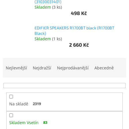
(31030031401)
www.inpraise.cz
Skladem
(
3 ks
)
498 Kč
Gaming
EDIFIER SPEAKERS R1700BT black (R1700BT
Telefony
Black)
a
tablety
Skladem
(
1 ks
)
2 660 Kč
Cyklo
a
Ř
sport
a
Nejlevnější
Nejdražší
Nejprodávanější
Abecedně
z
Dílna
e
a
zahrada
n
í
p
Velké
Na skladě
2319
r
spotřebiče
o
d
Počítače
Skladem Vsetín
83
u
a
notebooky