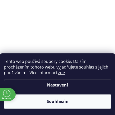
Tento web používá soubory cookie. Dalším
procházením tohoto webu vyjadřujete souhlas s jejich
používáním.. Více informací
zde
.
Nastavení
Yenkee YPM 25 (45015886)
Skladem
(
16 ks
)
Kód:
9905705
ě
95 Kč
Zobrazit
(79 Kč bez DPH)
Souhlasím