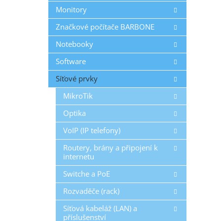
r
u
Monitory
o
k
Značkové počítače BARBONE
d
t
u
ů
Notebooky
k
Software
t
ů
Síťové prvky
MikroTik
Optika
VoIP (IP telefony)
Routery, brány a připojení k
internetu
Switche a PoE
Rozvaděče (rack)
Síťová kabeláž (LAN) a
příslušenství