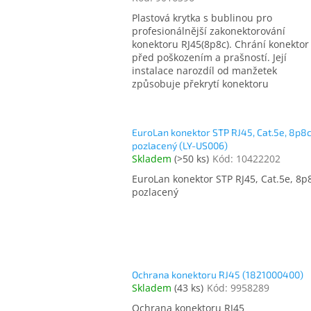
Plastová krytka s bublinou pro
profesionálnější zakonektorování
konektoru RJ45(8p8c). Chrání konektor
před poškozením a prašností. Její
instalace narozdíl od manžetek
způsobuje překrytí konektoru
EuroLan konektor STP RJ45, Cat.5e, 8p8c
pozlacený (LY-US006)
Skladem
(
>50 ks
)
Kód:
10422202
EuroLan konektor STP RJ45, Cat.5e, 8p
pozlacený
Ochrana konektoru RJ45 (1821000400)
Skladem
(
43 ks
)
Kód:
9958289
Ochrana konektoru RJ45