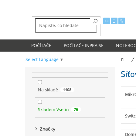
Přejít
na
obsah
POČÍTAČE
POČÍTAČE INPRAISE
NOTEBO
Select Language
▼
Dom
P
Síťo
o
s
t
Na skladě
1108
r
Mikr
a
n
Skladem Vsetín
76
n
Switc
í
p
Značky
a
Dohle