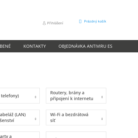
NÁKUPNÍ
Prázdný košík
Přihlášení
KOŠÍK
ÍBENÉ
KONTAKTY
OBJEDNÁVKA ANTIVIRU ESET
O N
Routery, brány a
 telefony)
připojení k internetu
kabeláž (LAN)
Wi-Fi a bezdrátová
šenství
síť
arty a