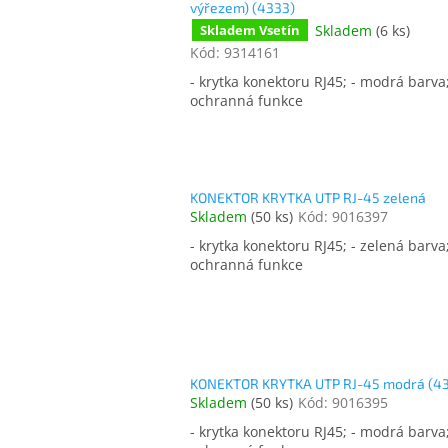
výřezem) (4333)
Skladem
(
6 ks
)
Skladem Vsetín
Kód:
9314161
- krytka konektoru RJ45; - modrá barva;
ochranná funkce
KONEKTOR KRYTKA UTP RJ-45 zelená
Skladem
(
50 ks
)
Kód:
9016397
- krytka konektoru RJ45; - zelená barva;
ochranná funkce
KONEKTOR KRYTKA UTP RJ-45 modrá (4
Skladem
(
50 ks
)
Kód:
9016395
- krytka konektoru RJ45; - modrá barva;