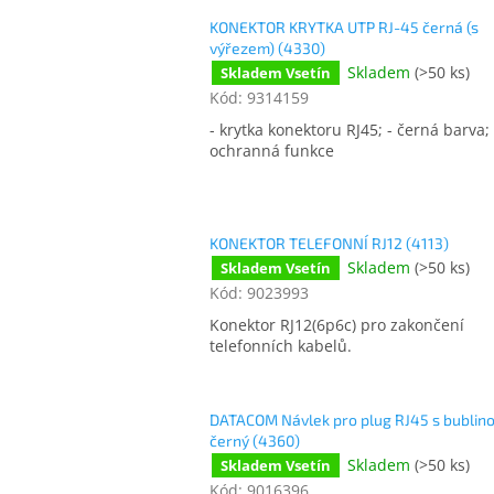
KONEKTOR KRYTKA UTP RJ-45 černá (s
výřezem) (4330)
Skladem
(
>50 ks
)
Skladem Vsetín
Kód:
9314159
- krytka konektoru RJ45; - černá barva; 
ochranná funkce
KONEKTOR TELEFONNÍ RJ12 (4113)
Skladem
(
>50 ks
)
Skladem Vsetín
Kód:
9023993
Konektor RJ12(6p6c) pro zakončení
telefonních kabelů.
DATACOM Návlek pro plug RJ45 s bublin
černý (4360)
Skladem
(
>50 ks
)
Skladem Vsetín
Kód:
9016396