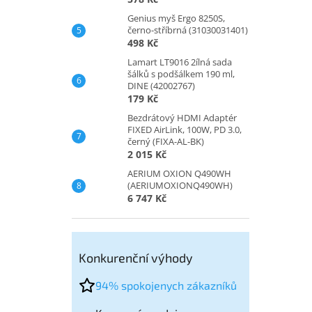
Genius myš Ergo 8250S,
černo-stříbrná (31030031401)
498 Kč
Lamart LT9016 2ílná sada
šálků s podšálkem 190 ml,
DINE (42002767)
179 Kč
Bezdrátový HDMI Adaptér
FIXED AirLink, 100W, PD 3.0,
černý (FIXA-AL-BK)
2 015 Kč
AERIUM OXION Q490WH
(AERIUMOXIONQ490WH)
6 747 Kč
Konkurenční výhody
94% spokojenych zákazníků