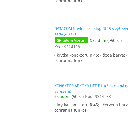
ochranná funkce
DATACOM Návlek pro plug RJ45 s výřez
šedý (4332)
Skladem
(
>50 ks
)
Skladem Vsetín
Kód:
9314158
- krytka konektoru RJ45; - šedá barva; -
ochranná funkce
KONEKTOR KRYTKA UTP RJ-45 červená (
výřezem)
Skladem
(
50 ks
)
Kód:
9314163
- krytka konektoru RJ45; - červená barv
ochranná funkce