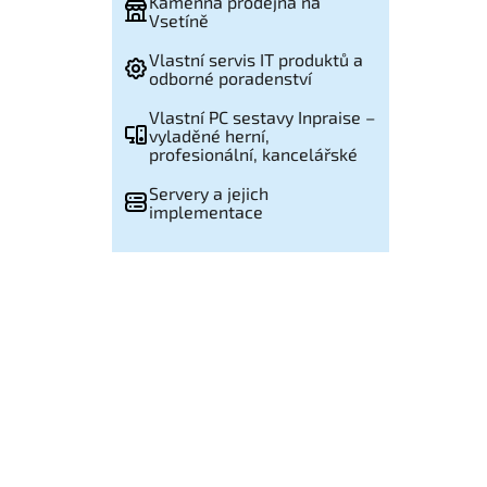
Kamenná prodejna na
Vsetíně
Vlastní servis IT produktů a
odborné poradenství
Vlastní PC sestavy Inpraise –
vyladěné herní,
profesionální, kancelářské
Servery a jejich
implementace