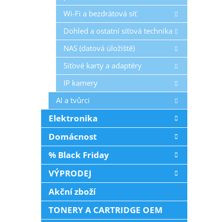
Wi-Fi a bezdrátová síť
Dohled a ostatní síťová technika
NAS (datová úložiště)
Síťové karty a adaptéry
IP kamery
AI a tvůrci
Elektronika
Domácnost
% Black Friday
VÝPRODEJ
Akční zboží
TONERY A CARTRIDGE OEM