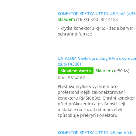
KONEKTOR KRYTKA UTP RJ-45 šedá (436
Skladem
(
16 ks
)
Kód:
9014158
- krytka konektoru RJ45; - šedá barva; -
ochranná funkce
DATACOM Návlek pro plug RJ45 s výřez
žlutý (4336)
Skladem
(
>50 ks
)
Skladem Vsetín
Kód:
9314162
Plastová krytka s výřezem pro
profesionálnější zakonektorování
konektoru RJ45(8p8c). Chrání konektor
před poškozením a prašností. Její
instalace na rozdíl od manžetek
způsobuje překrytí konektoru.
KONEKTOR KRYTKA UTP RJ-45 modrá (s