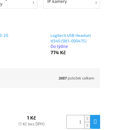
IP kamery
y
1B-20
Logitech USB Headset
H340 (981-000475)
Do týdne
774 Kč
2687
položek celkem
1 Kč
(1 Kč bez DPH)