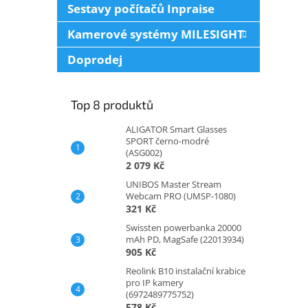
Sestavy počítačů Inpraise
Kamerové systémy MILESIGHT
Doprodej
Top 8 produktů
ALIGATOR Smart Glasses
SPORT černo-modré
(ASG002)
2 079 Kč
UNIBOS Master Stream
Webcam PRO (UMSP-1080)
321 Kč
Swissten powerbanka 20000
mAh PD, MagSafe (22013934)
905 Kč
Reolink B10 instalační krabice
pro IP kamery
(6972489775752)
578 Kč