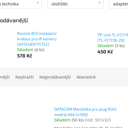
á technika
úložiště)
adaptér
odávanější
Reolink B10 instalační
TP-Link TL-FC11
krabice pro IP kamery
(TL-FC111B-20)
(6972489775752)
Skladem
(
3 ks
)
Skladem
(
4 ks
)
450 Kč
578 Kč
vnější
Nejdražší
Nejprodávanější
Abecedně
DATACOM Manžetka pro plug RJ45
modrá/bílá (4300)
Skladem
(
50 ks
)
Kód:
9016323