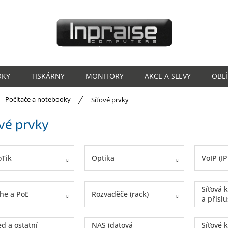
OKY
TISKÁRNY
MONITORY
AKCE A SLEVY
OBL
ů
Počítače a notebooky
Síťové prvky
vé prvky
oTik
Optika
VoIP (IP
Síťová 
he a PoE
Rozvaděče (rack)
a příslu
d a ostatní
NAS (datová
Síťové k