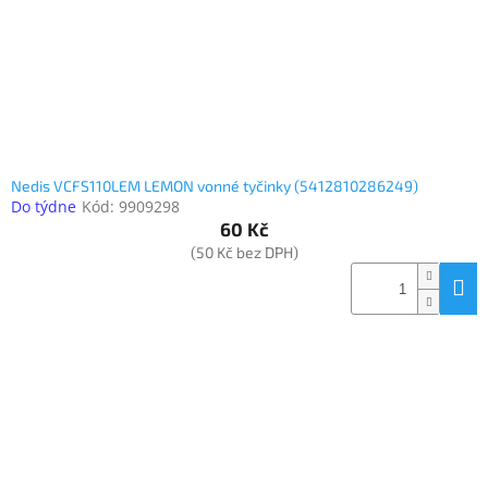
Nedis VCFS110LEM LEMON vonné tyčinky (5412810286249)
Do týdne
Kód:
9909298
60 Kč
(50 Kč bez DPH)