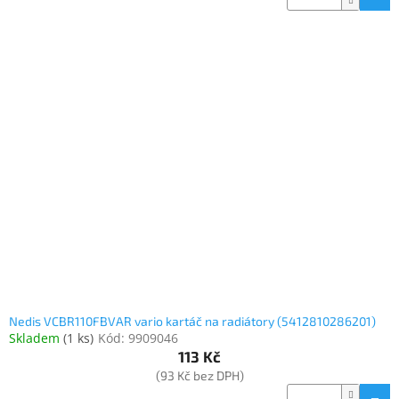
Nedis VCBR110FBVAR vario kartáč na radiátory (5412810286201)
Skladem
(
1 ks
)
Kód:
9909046
113 Kč
(93 Kč bez DPH)