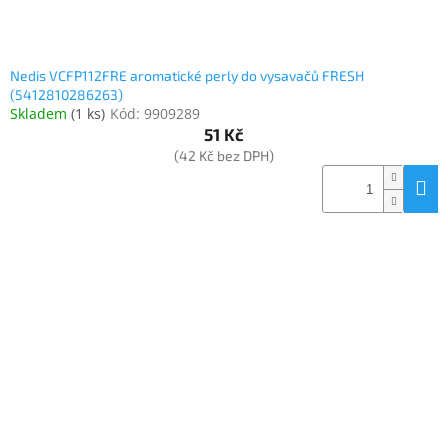
Nedis VCFP112FRE aromatické perly do vysavačů FRESH
(5412810286263)
Skladem
(
1 ks
)
Kód:
9909289
51 Kč
(42 Kč bez DPH)