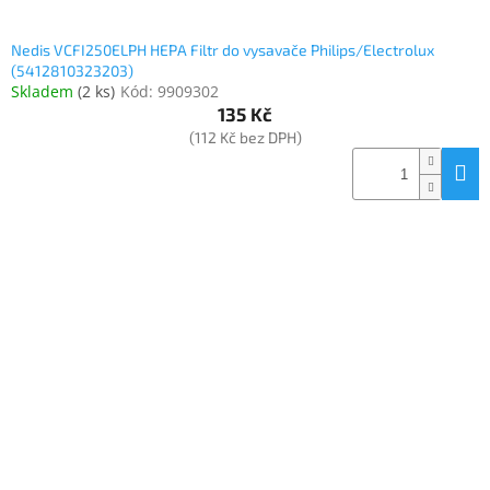
Nedis VCFI250ELPH HEPA Filtr do vysavače Philips/Electrolux
(5412810323203)
Skladem
(
2 ks
)
Kód:
9909302
135 Kč
(112 Kč bez DPH)