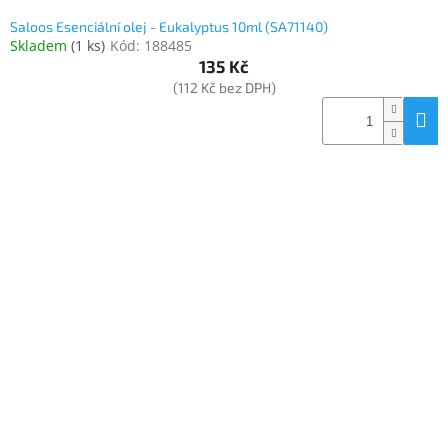
Saloos Esenciální olej - Eukalyptus 10ml (SA71140)
Skladem
(
1 ks
)
Kód:
188485
135 Kč
(112 Kč bez DPH)