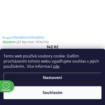
Krups F0540010 (F054001A)
Skladem
(
21 ks
)
Kód:
9936742
142 Kč
(117 Kč bez DPH)
Tento web používá soubory cookie. Dalším
procházením tohoto webu vyjadřujete souhlas s jejich
používáním.. Více informací
zde
.
Nastavení
ě
Zobrazit
Souhlasím