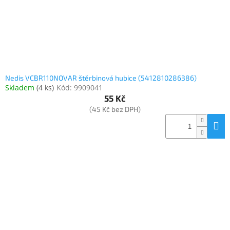
Nedis VCBR110NOVAR štěrbinová hubice (5412810286386)
Skladem
(
4 ks
)
Kód:
9909041
55 Kč
(45 Kč bez DPH)