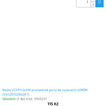
Nedis VCFP112LEM aromatické perly do vysavačů LEMON
(5412810286287)
Skladem
(
1 ks
)
Kód:
9909291
115 Kč