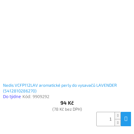
Nedis VCFP112LAV aromatické perly do vysavačů LAVENDER
(5412810286270)
Do týdne
Kód:
9909292
94 Kč
(78 Kč bez DPH)