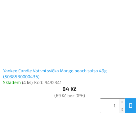
Yankee Candle Votivní svíčka Mango peach salsa 49g
(5038580000436)
Skladem
(
4 ks
)
Kód:
9492341
84 Kč
(69 Kč bez DPH)