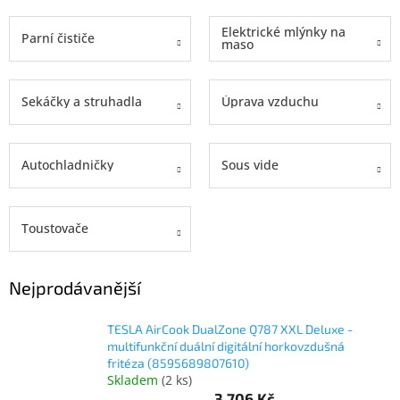
www.inpraise.cz
Elektrické mlýnky na
Parní čističe
maso
Gaming
Telefony
Sekáčky a struhadla
Úprava vzduchu
a
tablety
Autochladničky
Sous vide
Cyklo
a
sport
Toustovače
Dílna
a
zahrada
Nejprodávanější
Velké
spotřebiče
TESLA AirCook DualZone Q787 XXL Deluxe -
multifunkční duální digitální horkovzdušná
fritéza (8595689807610)
Počítače
Skladem
(
2 ks
)
a
3 706 Kč
notebooky