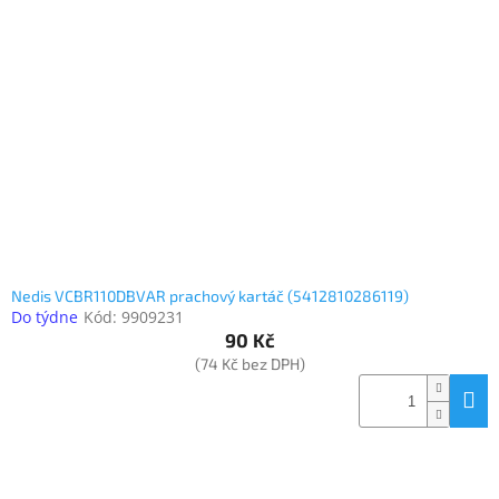
Nedis VCBR110DBVAR prachový kartáč (5412810286119)
Do týdne
Kód:
9909231
90 Kč
(74 Kč bez DPH)