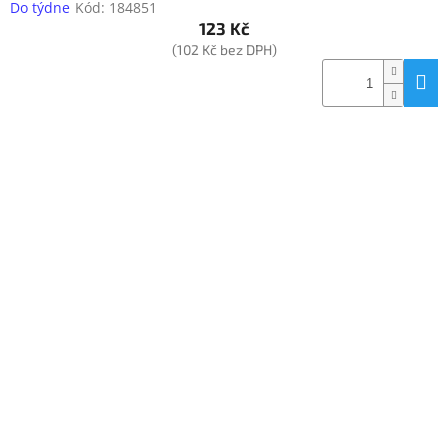
Do týdne
Kód:
184851
123 Kč
(102 Kč bez DPH)