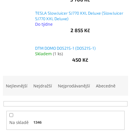
TESLA SlowJuicer SJ770 XXL Deluxe (SlowJuicer
Elektronika
SJ770 XXL Deluxe)
Do týdne
2 855 Kč
Domácnost
%
DTM DOMO DO521S-1 (DO521S-1)
Black
Skladem
(
1 ks
)
Friday
450 Kč
VÝPRODEJ
Ř
a
Nejlevnější
Nejdražší
Nejprodávanější
Abecedně
Akční
zboží
z
e
TONERY
n
A
í
CARTRIDGE
OEM
p
Na skladě
1346
r
Sestavy
o
počítačů