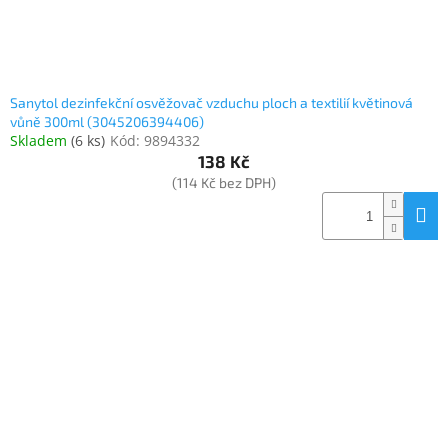
Sanytol dezinfekční osvěžovač vzduchu ploch a textilií květinová
vůně 300ml (3045206394406)
Skladem
(
6 ks
)
Kód:
9894332
138 Kč
(114 Kč bez DPH)