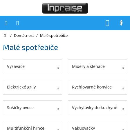
Přejít
na
obsah
NÁKUP
KOŠÍK
Domů
/
Domácnost
/
Malé spotřebiče
Počítače
Malé spotřebiče
Počítače
Inpraise
Notebooky
Vysavače
Mixéry a šlehače
Tiskárny
Monitory
Elektrické grily
Rychlovarné konvice
Akce
a
slevy
Sušičky ovoce
Vychytávky do kuchyně
Oblíbené
Multifunkční hrnce
Vakuovačky
Kontakty