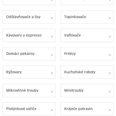
objednávka
antiviru
Odšťavňovače a lisy
Topinkovače
ESET
O
nás
Kávovary a espresso
Vaflovače
Realizované
projekty
Domácí pekárny
Fritézy
Obchodní
podmínky
Autorizované
Rýžovary
Kuchyňské roboty
servisy
Rozšíření
záruk
Mikrovlnné trouby
Minitrouby
a
pojištění
Splátky
ESSOX
Plotýnkové vařiče
Kráječe potravin