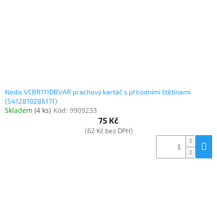
Nedis VCBR111DBVAR prachový kartáč s přírodními štětinami
(5412810286171)
Skladem
(
4 ks
)
Kód:
9909233
75 Kč
(62 Kč bez DPH)