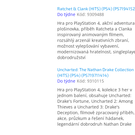
Ratchet & Clank (HITS) (PS4) (PS719415
Do týdne
Kód:
9309488
Hra pro PlayStation 4, akční adventura
plošinovka, příběh Ratcheta a Clanka
inspirovaný animovaným filmem,
rozsáhlý arzenál kreativních zbraní,
možnost vylepšování vybavení,
modernizovaná hratelnost, singleplay
dobrodružství
Uncharted: The Nathan Drake Collection
(HITS) (PS4) (PS719711414)
Do týdne
Kód:
9310115
Hra pro PlayStation 4, kolekce 3 her v
jednom balení, obsahuje Uncharted:
Drake's Fortune, Uncharted 2: Among
Thieves a Uncharted 3: Drake's
Deception, filmově zpracovaný příběh,
akce, průzkum a řešení hádanek,
legendární dobrodruh Nathan Drake