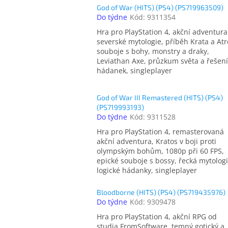
God of War (HITS) (PS4) (PS719963509)
Do týdne
Kód:
9311354
Hra pro PlayStation 4, akční adventura
severské mytologie, příběh Krata a Atr
souboje s bohy, monstry a draky,
Leviathan Axe, průzkum světa a řešení
hádanek, singleplayer
God of War III Remastered (HITS) (PS4)
(PS719993193)
Do týdne
Kód:
9311528
Hra pro PlayStation 4, remasterovaná
akční adventura, Kratos v boji proti
olympským bohům, 1080p při 60 FPS,
epické souboje s bossy, řecká mytologi
logické hádanky, singleplayer
Bloodborne (HITS) (PS4) (PS719435976)
Do týdne
Kód:
9309478
Hra pro PlayStation 4, akční RPG od
studia FromSoftware, temný gotický a