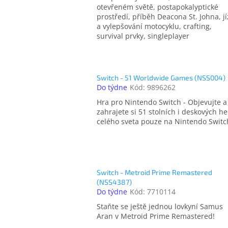
otevřeném světě, postapokalyptické
prostředí, příběh Deacona St. Johna, j
a vylepšování motocyklu, crafting,
survival prvky, singleplayer
Switch - 51 Worldwide Games (NSS004)
Do týdne
Kód:
9896262
Hra pro Nintendo Switch - Objevujte a
zahrajete si 51 stolních i deskových he
celého sveta pouze na Nintendo Switc
Switch - Metroid Prime Remastered
(NSS4387)
Do týdne
Kód:
7710114
Staňte se ještě jednou lovkyní Samus
Aran v Metroid Prime Remastered!