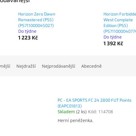
Horizon Zero Dawn
Horizon Forbidd
Remastered (PS5)
West Complete
(PS711000045027)
Edition (PS5)
Do týdne
(PS71100004077
Do týdne
1 223 Kč
1 392 Kč
vnější
Nejdražší
Nejprodávanější
Abecedně
PC - EA SPORTS FC 24 2800 FUT Points
(EAPC01813)
Skladem
(
2 ks
)
Kód:
114708
Herní peněženka.