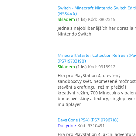
Switch - Minecraft: Nintendo Switch Edit
(NSS444)
Skladem
(
1 ks
)
Kód:
8802315
Jedna z nejoblibenějších her dorazila 
Nintendo Switch.
Minecraft Starter Collection Refresh (PS
(PS719703198)
Skladem
(
1 ks
)
Kód:
9918912
Hra pro PlayStation 4, otevřený
sandboxový svět, neomezené možnost
stavění a craftingu, režim přežití i
kreativní režim, 700 Minecoins v balen
bonusové skiny a textury, singleplayer 
multiplayer
Days Gone (PS4) (PS719796718)
Do týdne
Kód:
9310491
Hra pro PlayStation 4, akční adventura