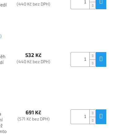
(440 Kč bez DPH)
ředí
a
)
532 Kč
běh
(440 Kč bez DPH)
dí
691 Kč
a
(571 Kč bez DPH)
ní
ež
ento