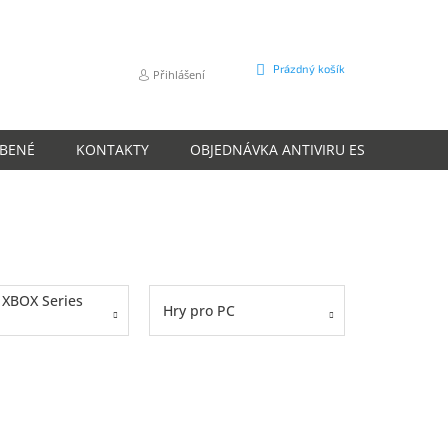
NÁKUPNÍ
Prázdný košík
Přihlášení
KOŠÍK
ÍBENÉ
KONTAKTY
OBJEDNÁVKA ANTIVIRU ESET
O N
 XBOX Series
Hry pro PC