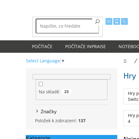
Přejít
na
obsah
POČÍTAČE
POČÍTAČE INPRAISE
NOTEBO
Select Language
▼
Dom
P
Hry
o
s
t
Na skladě
23
Hry 
r
Swit
a
n
Značky
Hry p
n
Položek k zobrazení:
137
4
í
p
a
Kategorie
Přeskočit
Nejpr