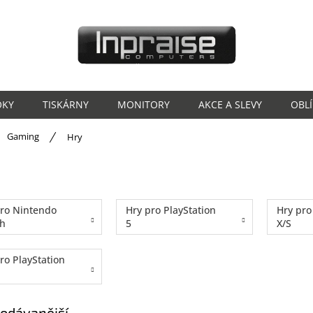
OKY
TISKÁRNY
MONITORY
AKCE A SLEVY
OBL
ů
Gaming
Hry
pro Nintendo
Hry pro PlayStation
Hry pro
ch
5
X/S
ro PlayStation
odávanější