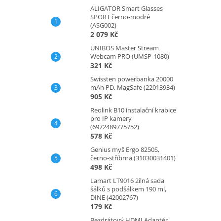
ALIGATOR Smart Glasses
SPORT černo-modré
(ASG002)
2 079 Kč
UNIBOS Master Stream
Webcam PRO (UMSP-1080)
321 Kč
Swissten powerbanka 20000
mAh PD, MagSafe (22013934)
905 Kč
Reolink B10 instalační krabice
pro IP kamery
(6972489775752)
578 Kč
Genius myš Ergo 8250S,
černo-stříbrná (31030031401)
498 Kč
Lamart LT9016 2ílná sada
šálků s podšálkem 190 ml,
DINE (42002767)
179 Kč
Bezdrátový HDMI Adaptér