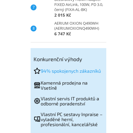
FIXED AirLink, 100W, PD 3.0,
černý (FIXA-AL-BK)
2 015 Kč
AERIUM OXION Q490WH
(AERIUMOXIONQ490WH)
6 747 Kč
Konkurenční výhody
94% spokojenych zákazníků
Kamenná prodejna na
Vsetíně
Vlastní servis IT produktů a
odborné poradenství
Vlastní PC sestavy Inpraise –
vyladěné herní,
profesionální, kancelářské