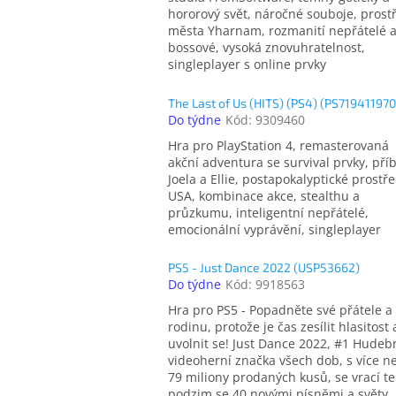
hororový svět, náročné souboje, prost
města Yharnam, rozmanití nepřátelé 
bossové, vysoká znovuhratelnost,
singleplayer s online prvky
The Last of Us (HITS) (PS4) (PS719411970
Do týdne
Kód:
9309460
Hra pro PlayStation 4, remasterovaná
akční adventura se survival prvky, pří
Joela a Ellie, postapokalyptické prostře
USA, kombinace akce, stealthu a
průzkumu, inteligentní nepřátelé,
emocionální vyprávění, singleplayer
PS5 - Just Dance 2022 (USP53662)
Do týdne
Kód:
9918563
Hra pro PS5 - Popadněte své přátele a
rodinu, protože je čas zesílit hlasitost 
uvolnit se! Just Dance 2022, #1 Hudeb
videoherní značka všech dob, s více n
79 miliony prodaných kusů, se vrací t
podzim se 40 novými písněmi a světy.