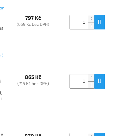
ion
797 Kč
(659 Kč bez DPH)
na
4)
865 Kč
i
(715 Kč bez DPH)
í,
i
 v
870 Kč