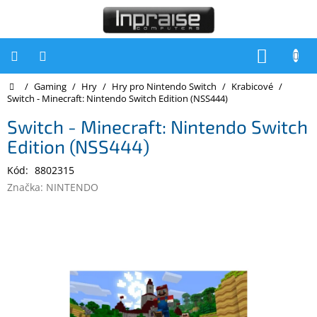
Přejít
na
obsah
NÁKUP
KOŠÍK
Domů
/
Gaming
/
Hry
/
Hry pro Nintendo Switch
/
Krabicové
/
Počítače
Switch - Minecraft: Nintendo Switch Edition (NSS444)
Počítače
Switch - Minecraft: Nintendo Switch
Inpraise
Edition (NSS444)
Notebooky
Kód:
8802315
Tiskárny
Značka:
NINTENDO
Monitory
Akce
a
slevy
Oblíbené
Kontakty