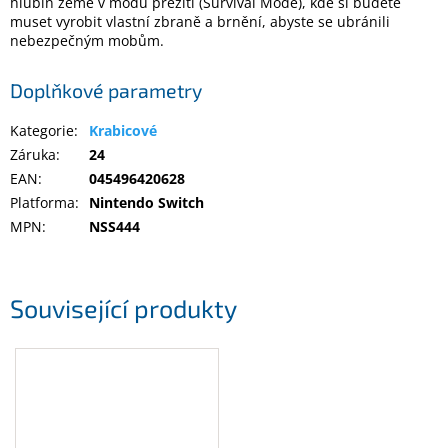
hlubin země v módu přežití (Survival Mode), kde si budete
muset vyrobit vlastní zbraně a brnění, abyste se ubránili
nebezpečným mobům.
Elektronika
Doplňkové parametry
Domácnost
Kategorie
:
Krabicové
Záruka
:
24
%
Black
EAN
:
045496420628
Friday
Platforma
:
Nintendo Switch
MPN
:
NSS444
VÝPRODEJ
Akční
Související produkty
zboží
TONERY
A
CARTRIDGE
OEM
Sestavy
počítačů