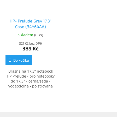
Inpraise
Kamerové
systémy
HP- Prelude Grey 17.3"
MILESIGHT
Case (34Y64AA)
(34Y64AA)
Skladem
(
6 ks
)
Doprodej
321 Kč bez DPH
Přihlášení
389 Kč
Do košíku
Brašna na 17,3” notebook
HP Prelude • pro notebooky
do 17,3" • černá/šedá •
voděodolná • polstrovaná
přihrádka na notebook •
speciální kapsy na
příslušenství • 0,37 kg
Z