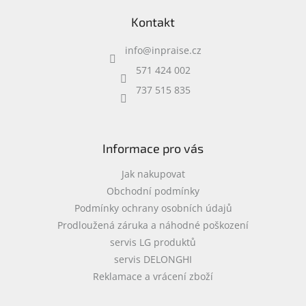
á
Kontakt
p
a
info
@
inpraise.cz
t
í
571 424 002
737 515 835
Informace pro vás
Jak nakupovat
Obchodní podmínky
Podmínky ochrany osobních údajů
Prodloužená záruka a náhodné poškození
servis LG produktů
servis DELONGHI
Reklamace a vrácení zboží