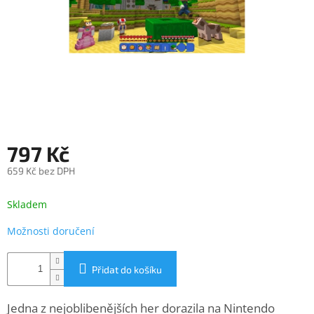
objednávka
antiviru
ESET
O
nás
Realizované
projekty
797 Kč
Obchodní
podmínky
659 Kč bez DPH
Autorizované
Měrná
servisy
cena:
Skladem
Rozšíření
Možnosti doručení
záruk
a
pojištění
Přidat do košíku
Splátky
ESSOX
Jedna z nejoblibenějších her dorazila na Nintendo