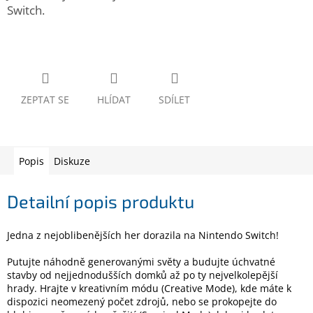
www.inpraise.cz
Switch.
Gaming
Telefony
a
tablety
ZEPTAT SE
HLÍDAT
SDÍLET
Cyklo
a
sport
Popis
Diskuze
Dílna
a
Detailní popis produktu
zahrada
Jedna z nejoblibenějších her dorazila na Nintendo Switch!
Velké
spotřebiče
Putujte náhodně generovanými světy a budujte úchvatné
stavby od nejjednodušších domků až po ty nejvelkolepější
hrady. Hrajte v kreativním módu (Creative Mode), kde máte k
Počítače
dispozici neomezený počet zdrojů, nebo se prokopejte do
a
notebooky