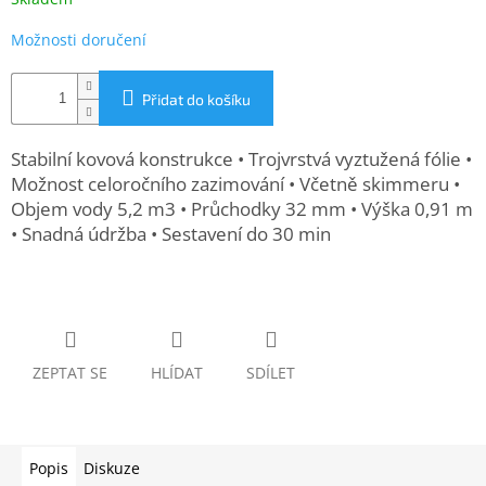
www.inpraise.cz
Možnosti doručení
Gaming
Přidat do košíku
Telefony
a
tablety
Stabilní kovová konstrukce • Trojvrstvá vyztužená fólie •
Možnost celoročního zazimování • Včetně skimmeru •
Cyklo
Objem vody 5,2 m3 • Průchodky 32 mm • Výška 0,91 m
a
• Snadná údržba • Sestavení do 30 min
sport
Dílna
a
zahrada
ZEPTAT SE
HLÍDAT
SDÍLET
Velké
spotřebiče
Počítače
Popis
Diskuze
a
notebooky