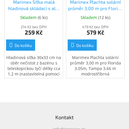
Marimex Síťka malá
Marimex Plachta solární
hladinová skládací s alu.
průměr 3,00 m pro Florida
tyč (10962010) (10962010)
3,05m, Tampa 3,66 m
Skladem
(
6 ks
)
Skladem
(
12 ks
)
modrostříbrná
214 Kč bez DPH
(10400336) (10400336)
479 Kč bez DPH
259 Kč
579 Kč
Do košíku
Do košíku
Hladinová síťka 30x33 cm na
Marimex Plachta solární
sběr nečistot z bazénu s
průměr 3,00 m pro Florida
teleskopickou tyčí délky cca
3,05m, Tampa 3,66 m
1,2 m (nastavitelná pomocí
modrostříbrná
nástavců).
Z
á
Kontakt
p
a