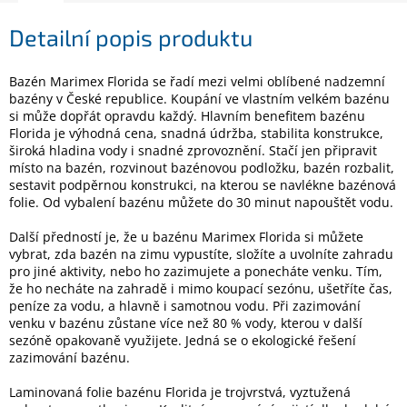
Detailní popis produktu
Elektronika
Bazén Marimex Florida se řadí mezi velmi oblíbené nadzemní
Domácnost
bazény v České republice. Koupání ve vlastním velkém bazénu
si může dopřát opravdu každý. Hlavním benefitem bazénu
Florida je výhodná cena, snadná údržba, stabilita konstrukce,
%
široká hladina vody i snadné zprovoznění. Stačí jen připravit
Black
místo na bazén, rozvinout bazénovou podložku, bazén rozbalit,
Friday
sestavit podpěrnou konstrukci, na kterou se navlékne bazénová
folie. Od vybalení bazénu můžete do 30 minut napouštět vodu.
VÝPRODEJ
Další předností je, že u bazénu Marimex Florida si můžete
vybrat, zda bazén na zimu vypustíte, složíte a uvolníte zahradu
Akční
pro jiné aktivity, nebo ho zazimujete a ponecháte venku. Tím,
zboží
že ho necháte na zahradě i mimo koupací sezónu, ušetříte čas,
peníze za vodu, a hlavně i samotnou vodu. Při zazimování
TONERY
venku v bazénu zůstane více než 80 % vody, kterou v další
A
sezóně opakovaně využijete. Jedná se o ekologické řešení
CARTRIDGE
OEM
zazimování bazénu.
Laminovaná folie bazénu Florida je trojvrstvá, vyztužená
Sestavy
počítačů