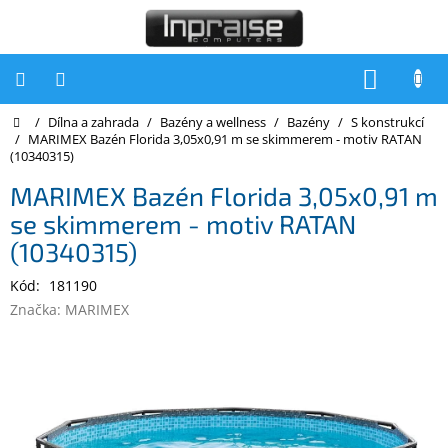
Přejít
na
obsah
NÁKUP
KOŠÍK
Domů
/
Dílna a zahrada
/
Bazény a wellness
/
Bazény
/
S konstrukcí
Počítače
/
MARIMEX Bazén Florida 3,05x0,91 m se skimmerem - motiv RATAN
(10340315)
Počítače
Inpraise
MARIMEX Bazén Florida 3,05x0,91 m
se skimmerem - motiv RATAN
Notebooky
(10340315)
Tiskárny
Kód:
181190
Monitory
Značka:
MARIMEX
Akce
a
slevy
Oblíbené
Kontakty