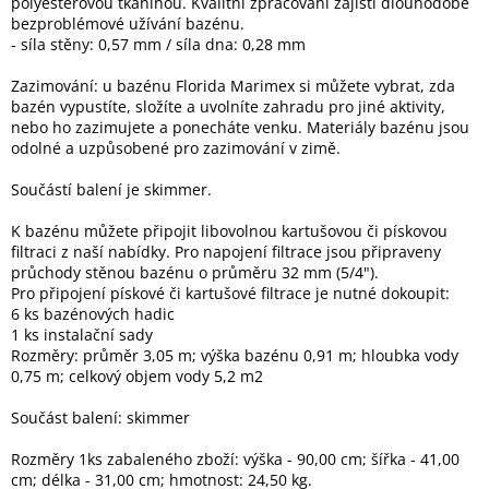
polyesterovou tkaninou. Kvalitní zpracování zajistí dlouhodobé
Inpraise
bezproblémové užívání bazénu.
- síla stěny: 0,57 mm / síla dna: 0,28 mm
Kamerové
systémy
Zazimování: u bazénu Florida Marimex si můžete vybrat, zda
MILESIGHT
bazén vypustíte, složíte a uvolníte zahradu pro jiné aktivity,
nebo ho zazimujete a ponecháte venku. Materiály bazénu jsou
Doprodej
odolné a uzpůsobené pro zazimování v zimě.
Součástí balení je skimmer.
Přihlášení
K bazénu můžete připojit libovolnou kartušovou či pískovou
filtraci z naší nabídky. Pro napojení filtrace jsou připraveny
průchody stěnou bazénu o průměru 32 mm (5/4").
Pro připojení pískové či kartušové filtrace je nutné dokoupit:
6 ks bazénových hadic
1 ks instalační sady
Rozměry: průměr 3,05 m; výška bazénu 0,91 m; hloubka vody
0,75 m; celkový objem vody 5,2 m2
Součást balení: skimmer
Rozměry 1ks zabaleného zboží: výška - 90,00 cm; šířka - 41,00
cm; délka - 31,00 cm; hmotnost: 24,50 kg.