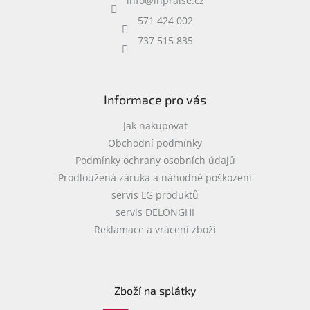
info
@
inpraise.cz
t
í
571 424 002
737 515 835
Informace pro vás
Jak nakupovat
Obchodní podmínky
Podmínky ochrany osobních údajů
Prodloužená záruka a náhodné poškození
servis LG produktů
servis DELONGHI
Reklamace a vrácení zboží
Zboží na splátky