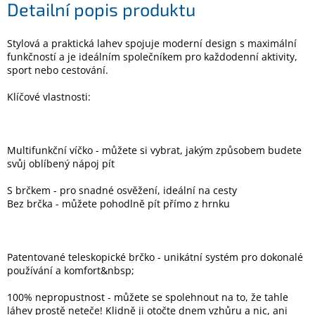
Detailní popis produktu
Elektronika
Stylová a praktická lahev spojuje moderní design s maximální
funkčností a je ideálním společníkem pro každodenní aktivity,
sport nebo cestování.
Domácnost
Klíčové vlastnosti:
%
Black
Friday
Multifunkční víčko - můžete si vybrat, jakým způsobem budete
svůj oblíbený nápoj pít
VÝPRODEJ
S brčkem - pro snadné osvěžení, ideální na cesty
Bez brčka - můžete pohodlně pít přímo z hrnku
Akční
zboží
TONERY
A
Patentované teleskopické brčko - unikátní systém pro dokonalé
CARTRIDGE
používání a komfort&nbsp;
OEM
100% nepropustnost - můžete se spolehnout na to, že tahle
Sestavy
láhev prostě neteče! Klidně ji otočte dnem vzhůru a nic, ani
počítačů