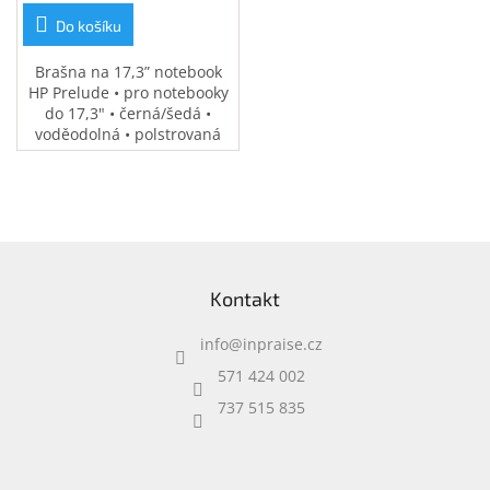
Do košíku
Brašna na 17,3” notebook
HP Prelude • pro notebooky
do 17,3" • černá/šedá •
voděodolná • polstrovaná
přihrádka na notebook •
speciální kapsy na
příslušenství • 0,37 kg
Z
á
Kontakt
p
a
info
@
inpraise.cz
t
í
571 424 002
737 515 835