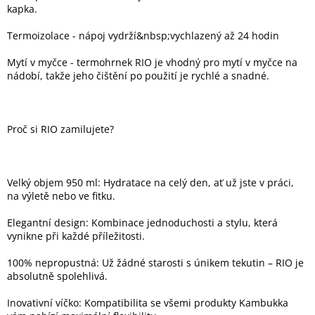
Inpraise
kapka.
Termoizolace - nápoj vydrží&nbsp;vychlazený až 24 hodin
Kamerové
systémy
MILESIGHT
Mytí v myčce - termohrnek RIO je vhodný pro mytí v myčce na
nádobí, takže jeho čištění po použití je rychlé a snadné.
Doprodej
Přihlášení
Proč si RIO zamilujete?
Velký objem 950 ml: Hydratace na celý den, ať už jste v práci,
na výletě nebo ve fitku.
Elegantní design: Kombinace jednoduchosti a stylu, která
vynikne při každé příležitosti.
100% nepropustná: Už žádné starosti s únikem tekutin – RIO je
absolutně spolehlivá.
Inovativní víčko: Kompatibilita se všemi produkty Kambukka