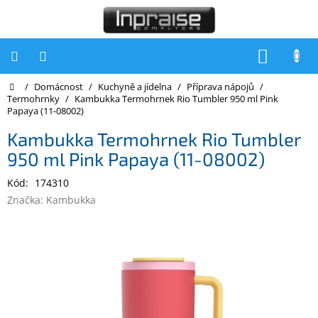
Přejít
na
obsah
NÁKUP
KOŠÍK
Domů
/
Domácnost
/
Kuchyně a jídelna
/
Příprava nápojů
/
Počítače
Termohrnky
/
Kambukka Termohrnek Rio Tumbler 950 ml Pink
Papaya (11-08002)
Počítače
Inpraise
Kambukka Termohrnek Rio Tumbler
950 ml Pink Papaya (11-08002)
Notebooky
Kód:
174310
Tiskárny
Značka:
Kambukka
Monitory
Akce
a
slevy
Oblíbené
Kontakty