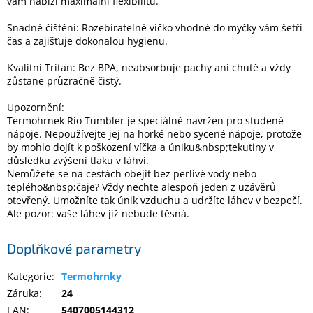
vám nabízí maximální flexibilitu.
Snadné čištění: Rozebíratelné víčko vhodné do myčky vám šetří
čas a zajišťuje dokonalou hygienu.
Kvalitní Tritan: Bez BPA, neabsorbuje pachy ani chutě a vždy
zůstane průzračně čistý.
Upozornění:
Termohrnek Rio Tumbler je speciálně navržen pro studené
nápoje. Nepoužívejte jej na horké nebo sycené nápoje, protože
by mohlo dojít k poškození víčka a úniku&nbsp;tekutiny v
důsledku zvýšení tlaku v láhvi.
Nemůžete se na cestách obejít bez perlivé vody nebo
teplého&nbsp;čaje? Vždy nechte alespoň jeden z uzávěrů
otevřený. Umožníte tak únik vzduchu a udržíte láhev v bezpečí.
Ale pozor: vaše láhev již nebude těsná.
Doplňkové parametry
Kategorie
:
Termohrnky
Záruka
:
24
EAN
:
5407005144312