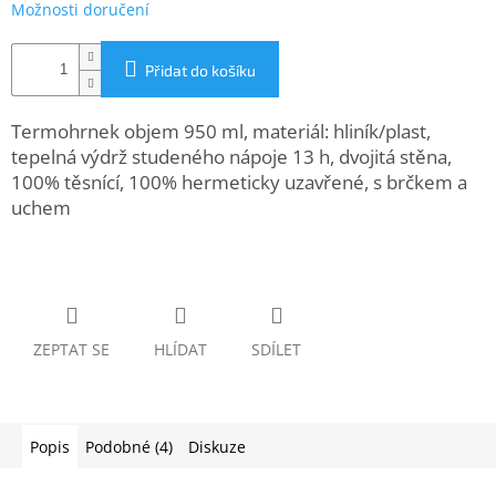
Možnosti doručení
www.inpraise.cz
Gaming
Přidat do košíku
Telefony
Termohrnek objem 950 ml, materiál: hliník/plast,
a
tablety
tepelná výdrž studeného nápoje 13 h, dvojitá stěna,
100% těsnící, 100% hermeticky uzavřené, s brčkem a
uchem
Cyklo
a
sport
Dílna
a
zahrada
ZEPTAT SE
HLÍDAT
SDÍLET
Velké
spotřebiče
Popis
Podobné (4)
Diskuze
Počítače
a
notebooky