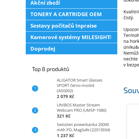
Akční zboží
Kvalitn
TONERY A CARTRIDGE OEM
čistý.
Sestavy počítačů Inpraise
Upozor
Termohr
Kamerové systémy MILESIGHT
na hork
úniku&n
Doprodej
Nemůžet
nechte 
v bezpe
Top 8 produktů
ALIGATOR Smart Glasses
SPORT černo-modré
Souv
(ASG002)
2 079 Kč
UNIBOS Master Stream
Webcam PRO (UMSP-1080)
321 Kč
Swissten powerbanka 20000
mAh PD, MagSafe (22013934)
1 237 Kč