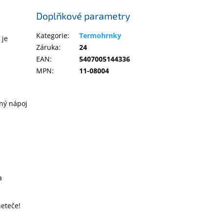
Doplňkové parametry
Kategorie
:
Termohrnky
 je
Záruka
:
24
EAN
:
5407005144336
MPN
:
11-08004
ený nápoj
a
neteče!