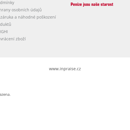
odmínky
hrany osobních údajů
 záruka a náhodné poškození
oduktů
NGHI
vrácení zboží
www.inpraise.cz
azena.