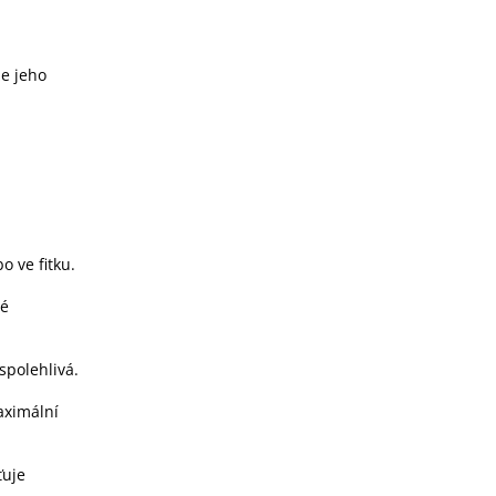
že jeho
o ve fitku.
dé
spolehlivá.
aximální
ťuje