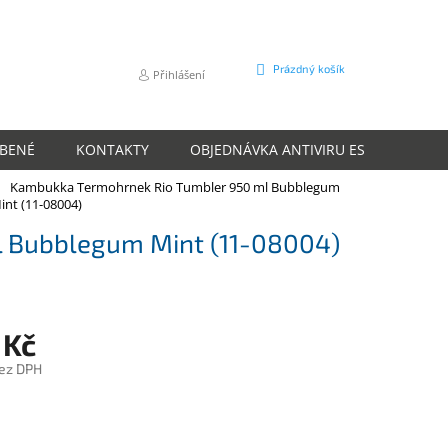
NÁKUPNÍ
Prázdný košík
Přihlášení
KOŠÍK
ÍBENÉ
KONTAKTY
OBJEDNÁVKA ANTIVIRU ESET
O N
Kambukka Termohrnek Rio Tumbler 950 ml Bubblegum
int (11-08004)
 Bubblegum Mint (11-08004)
 Kč
ez DPH
m