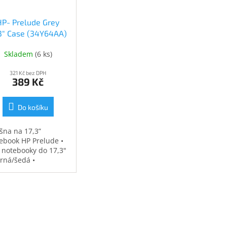
HP- Prelude Grey
.3" Case (34Y64AA)
(34Y64AA)
Skladem
(
6 ks
)
321 Kč bez DPH
389 Kč
Do košíku
šna na 17,3”
ebook HP Prelude •
 notebooky do 17,3"
erná/šedá •
ěodolná •
strovaná přihrádka
notebook • speciální
sy na příslušenství •
7 kg