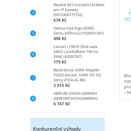
Reolink B10 instalační krabice
pro IP kamery
(6972489775752)
17
578 Kč
Genius myš Ergo 8250S,
černo-stříbrná (31030031401)
498 Kč
Lamart LT9016 2ílná sada
šálků s podšálkem 190 ml,
DINE (42002767)
179 Kč
Bezdrátový HDMI Adaptér
FIXED AirLink, 100W, PD 3.0,
Bra
černý (FIXA-AL-BK)
not
2 015 Kč
pro
• č
AERIUM OXION Q490WH
vod
(AERIUMOXIONQ490WH)
pol
6 747 Kč
na 
kap
0,3
Konkurenční výhody