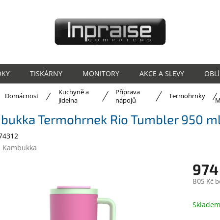
OKY
TISKÁRNY
MONITORY
AKCE A SLEVY
OBL
Kuchyně a
Příprava
ů
Domácnost
Termohrnky
jídelna
nápojů
M
bukka Termohrnek Rio Tumbler 950 ml
74312
:
Kambukka
974
805 Kč b
Měrná
cena:
Sklade