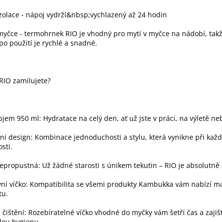
olace - nápoj vydrží&nbsp;vychlazený až 24 hodin
myčce - termohrnek RIO je vhodný pro mytí v myčce na nádobí, tak
 po použití je rychlé a snadné.
 RIO zamilujete?
bjem 950 ml: Hydratace na celý den, ať už jste v práci, na výletě neb
ní design: Kombinace jednoduchosti a stylu, která vynikne při kaž
osti.
propustná: Už žádné starosti s únikem tekutin – RIO je absolutně 
vní víčko: Kompatibilita se všemi produkty Kambukka vám nabízí m
tu.
čištění: Rozebíratelné víčko vhodné do myčky vám šetří čas a zajiš
lou hygienu.