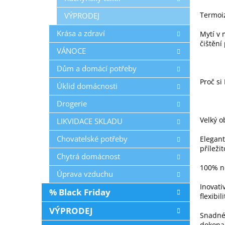
Termoiz
VÝPRODEJ
Krása a zdraví
Mytí v 
čištění
VÁNOCE
Dům a domácí potřeby
Proč si
Úklid domácnosti
Drogerie
Velký o
LIKVIDACE SKLADU
Chovatelské potřeby
Elegant
příležit
Chytrá domácnost
100% ne
Úprava vzduchu
Inovati
% Black Friday
flexibili
VÝPRODEJ
Snadné 
dokona