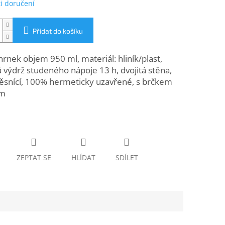
i doručení
Přidat do košíku
nek objem 950 ml, materiál: hliník/plast,
 výdrž studeného nápoje 13 h, dvojitá stěna,
ěsnící, 100% hermeticky uzavřené, s brčkem
em
ZEPTAT SE
HLÍDAT
SDÍLET