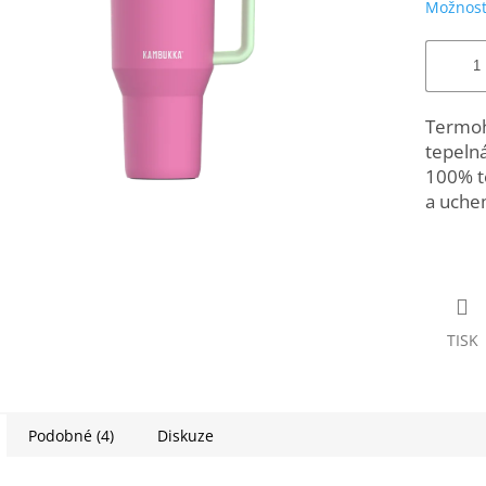
Možnost
Termohr
tepelná
100% t
a uch
TISK
Podobné (4)
Diskuze