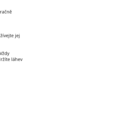
zračně
ívejte jej
 Vždy
ržíte láhev