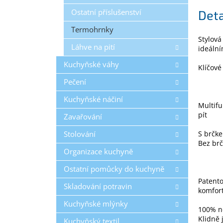
Ostatní příslušenství
Deta
Termohrnky
Stylová
Láhve na pití
ideální
Kuchyňské váhy
Klíčové
Pečení
Kuchyňské náčiní
Multifu
pít
Zavařování
Stolování
S brčke
Bez brč
Organizace kuchyně
Ostatní pomůcky do kuchyně
Patento
Skladování potravin
komfor
Kuchyňské mlýnky
100% ne
Klidně 
Kuchyňský textil