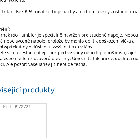
í Tritan: Bez BPA, neabsorbuje pachy ani chutě a vždy zůstane prů
nění:
nek Rio Tumbler je speciálně navržen pro studené nápoje. Nepouž
é nebo sycené nápoje, protože by mohlo dojít k poškození víčka a
bsp;tekutiny v důsledku zvýšení tlaku v láhvi.
e se na cestách obejít bez perlivé vody nebo teplého&nbsp;čaje?
alespoň jeden z uzávěrů otevřený. Umožníte tak únik vzduchu a ud
čí. Ale pozor: vaše láhev již nebude těsná.
isející produkty
Kód:
9978721