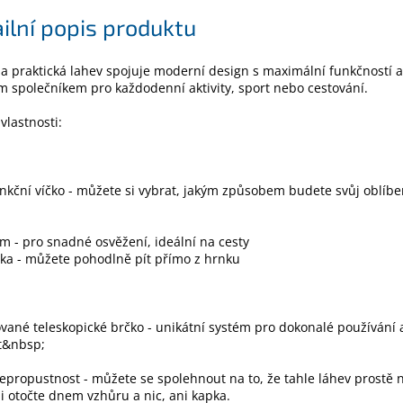
ilní popis produktu
 a praktická lahev spojuje moderní design s maximální funkčností a
m společníkem pro každodenní aktivity, sport nebo cestování.
 vlastnosti:
nkční víčko - můžete si vybrat, jakým způsobem budete svůj oblíb
m - pro snadné osvěžení, ideální na cesty
ka - můžete pohodlně pít přímo z hrnku
vané teleskopické brčko - unikátní systém pro dokonalé používání 
t&nbsp;
propustnost - můžete se spolehnout na to, že tahle láhev prostě 
ji otočte dnem vzhůru a nic, ani kapka.