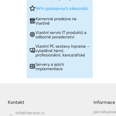
94% spokojenych zákazníků
Kamenná prodejna na
Vsetíně
Vlastní servis IT produktů a
odborné poradenství
Vlastní PC sestavy Inpraise –
vyladěné herní,
profesionální, kancelářské
Servery a jejich
implementace
Z
á
p
Kontakt
Informace
a
t
Jak nakupova
info
@
inpraise.cz
í