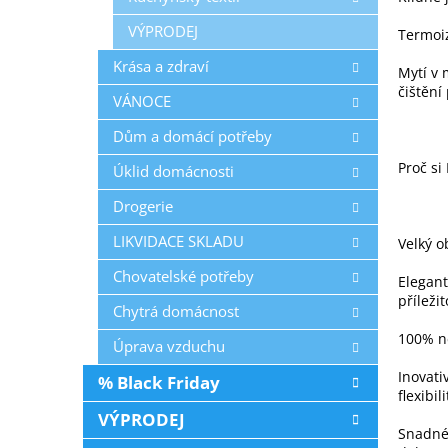
VÝPRODEJ
Termoiz
Krása a zdraví
Mytí v 
čištění
VÁNOCE
Dům a domácí potřeby
Proč si
Úklid domácnosti
Drogerie
LIKVIDACE SKLADU
Velký o
Chovatelské potřeby
Elegant
příležit
Chytrá domácnost
100% ne
Úprava vzduchu
Inovati
% Black Friday
flexibili
VÝPRODEJ
Snadné 