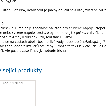
lou hygienu.
í Tritan: Bez BPA, neabsorbuje pachy ani chutě a vždy zůstane prů
nění:
nek Rio Tumbler je speciálně navržen pro studené nápoje. Nepouž
é nebo sycené nápoje, protože by mohlo dojít k poškození víčka a
bsp;tekutiny v důsledku zvýšení tlaku v láhvi.
e se na cestách obejít bez perlivé vody nebo teplého&nbsp;čaje?
alespoň jeden z uzávěrů otevřený. Umožníte tak únik vzduchu a ud
čí. Ale pozor: vaše láhev již nebude těsná.
isející produkty
Kód:
9978721