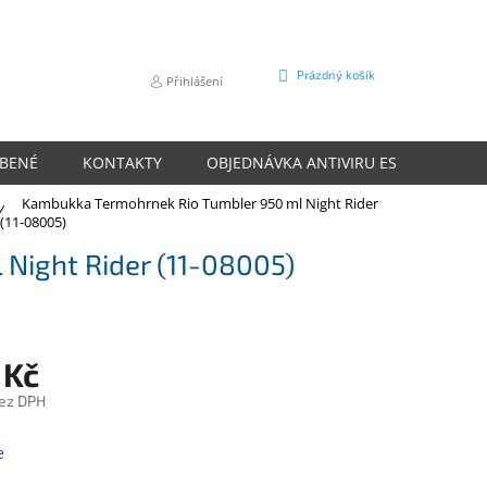
NÁKUPNÍ
Prázdný košík
Přihlášení
KOŠÍK
ÍBENÉ
KONTAKTY
OBJEDNÁVKA ANTIVIRU ESET
O N
Kambukka Termohrnek Rio Tumbler 950 ml Night Rider
(11-08005)
Night Rider (11-08005)
 Kč
ez DPH
e