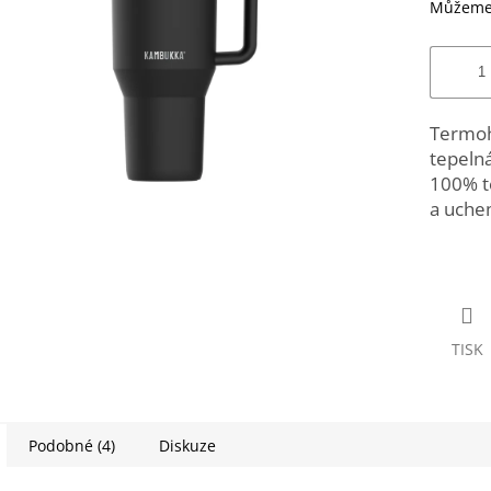
Můžeme 
Termohr
tepelná
100% t
a uch
TISK
Podobné (4)
Diskuze