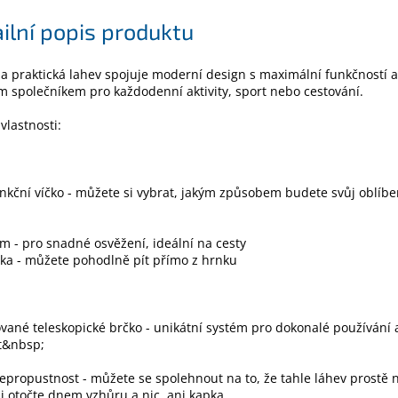
ilní popis produktu
 a praktická lahev spojuje moderní design s maximální funkčností a
m společníkem pro každodenní aktivity, sport nebo cestování.
 vlastnosti:
nkční víčko - můžete si vybrat, jakým způsobem budete svůj oblíb
m - pro snadné osvěžení, ideální na cesty
ka - můžete pohodlně pít přímo z hrnku
vané teleskopické brčko - unikátní systém pro dokonalé používání 
t&nbsp;
propustnost - můžete se spolehnout na to, že tahle láhev prostě 
ji otočte dnem vzhůru a nic, ani kapka.