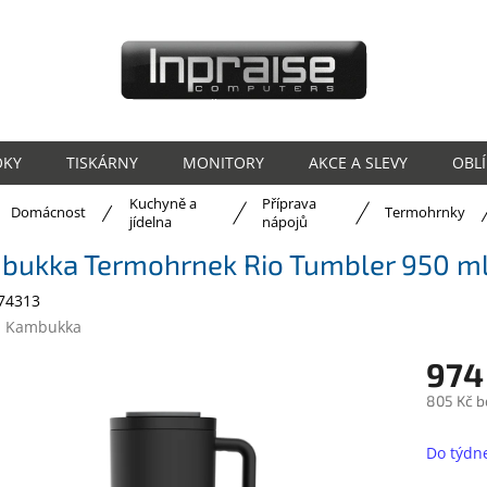
OKY
TISKÁRNY
MONITORY
AKCE A SLEVY
OBL
Kuchyně a
Příprava
ů
Domácnost
Termohrnky
jídelna
nápojů
bukka Termohrnek Rio Tumbler 950 ml 
74313
:
Kambukka
974
805 Kč b
Měrná
cena:
Do týdn