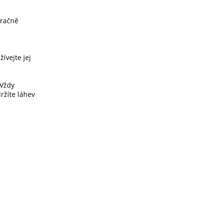
zračně
ívejte jej
 Vždy
ržíte láhev