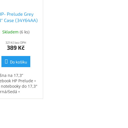
HP- Prelude Grey
.3" Case (34Y64AA)
(34Y64AA)
Skladem
(
6 ks
)
321 Kč bez DPH
389 Kč
Do košíku
šna na 17,3”
ebook HP Prelude •
 notebooky do 17,3"
erná/šedá •
ěodolná •
strovaná přihrádka
notebook • speciální
sy na příslušenství •
7 kg