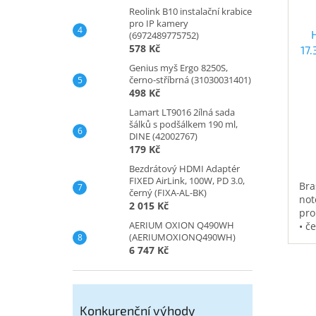
Reolink B10 instalační krabice
pro IP kamery
(6972489775752)
578 Kč
17
Genius myš Ergo 8250S,
černo-stříbrná (31030031401)
498 Kč
Lamart LT9016 2ílná sada
šálků s podšálkem 190 ml,
DINE (42002767)
179 Kč
Bezdrátový HDMI Adaptér
FIXED AirLink, 100W, PD 3.0,
Bra
černý (FIXA-AL-BK)
not
2 015 Kč
pro
AERIUM OXION Q490WH
• č
(AERIUMOXIONQ490WH)
vod
6 747 Kč
pol
na 
kap
0,3
Konkurenční výhody