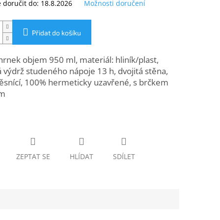
doručit do:
18.8.2026
Možnosti doručení
Přidat do košíku
nek objem 950 ml, materiál: hliník/plast,
 výdrž studeného nápoje 13 h, dvojitá stěna,
ěsnící, 100% hermeticky uzavřené, s brčkem
em
ZEPTAT SE
HLÍDAT
SDÍLET