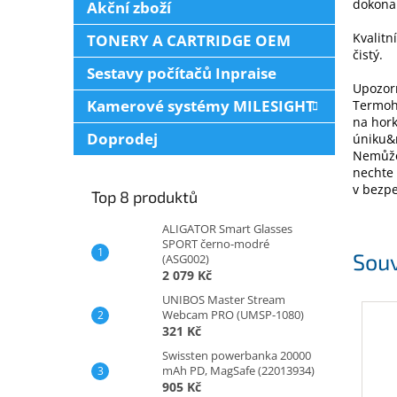
dokona
Akční zboží
Kvalitn
TONERY A CARTRIDGE OEM
čistý.
Sestavy počítačů Inpraise
Upozor
Kamerové systémy MILESIGHT
Termohr
na hork
Doprodej
úniku&n
Nemůžet
nechte 
v bezpe
Top 8 produktů
ALIGATOR Smart Glasses
SPORT černo-modré
Souv
(ASG002)
2 079 Kč
UNIBOS Master Stream
Webcam PRO (UMSP-1080)
321 Kč
Swissten powerbanka 20000
mAh PD, MagSafe (22013934)
905 Kč