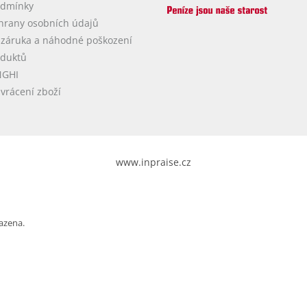
odmínky
hrany osobních údajů
 záruka a náhodné poškození
oduktů
NGHI
vrácení zboží
www.inpraise.cz
azena.