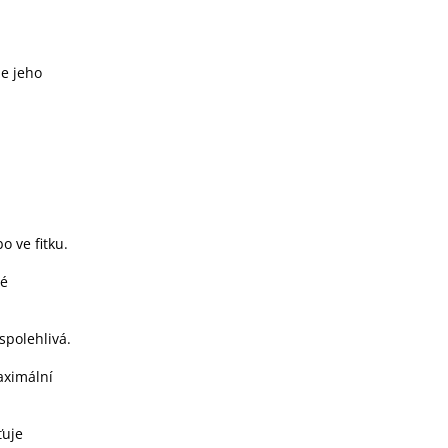
že jeho
o ve fitku.
dé
spolehlivá.
aximální
ťuje