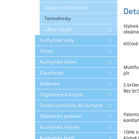
Ostatní příslušenství
Deta
Termohrnky
Stylová
Láhve na pití
ideální
Kuchyňské váhy
Klíčové
Pečení
Kuchyňské náčiní
Multifu
Zavařování
pít
Stolování
S brčke
Bez brč
Organizace kuchyně
Ostatní pomůcky do kuchyně
Patento
Skladování potravin
komfor
Kuchyňské mlýnky
100% ne
Kuchyňský textil
Klidně 