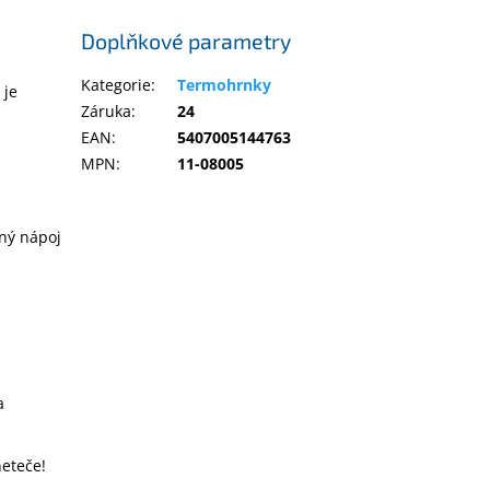
Doplňkové parametry
Kategorie
:
Termohrnky
 je
Záruka
:
24
EAN
:
5407005144763
MPN
:
11-08005
ený nápoj
a
neteče!