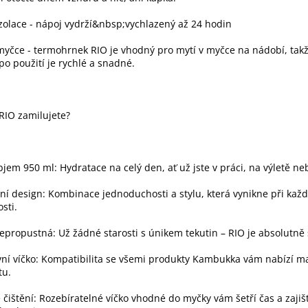
olace - nápoj vydrží&nbsp;vychlazený až 24 hodin
myčce - termohrnek RIO je vhodný pro mytí v myčce na nádobí, tak
 po použití je rychlé a snadné.
 RIO zamilujete?
bjem 950 ml: Hydratace na celý den, ať už jste v práci, na výletě neb
ní design: Kombinace jednoduchosti a stylu, která vynikne při kaž
osti.
propustná: Už žádné starosti s únikem tekutin – RIO je absolutně 
vní víčko: Kompatibilita se všemi produkty Kambukka vám nabízí m
tu.
čištění: Rozebíratelné víčko vhodné do myčky vám šetří čas a zajiš