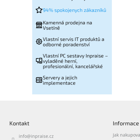
94% spokojenych zákazníků
Kamenná prodejna na
Vsetíně
Vlastní servis IT produktů a
odborné poradenství
Vlastní PC sestavy Inpraise –
vyladěné herní,
profesionální, kancelářské
Servery a jejich
implementace
Z
á
p
Kontakt
Informace
a
t
Jak nakupova
info
@
inpraise.cz
í