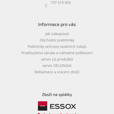
737 515 835
y
v
ý
p
i
Informace pro vás
s
u
Jak nakupovat
Obchodní podmínky
Podmínky ochrany osobních údajů
Prodloužená záruka a náhodné poškození
servis LG produktů
servis DELONGHI
Reklamace a vrácení zboží
Zboží na splátky