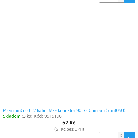
Elektronika
Domácnost
%
Black
Friday
VÝPRODEJ
Akční
zboží
TONERY
PremiumCord TV kabel M/F konektor 90, 75 Ohm 5m (ktmf05U)
A
Skladem
(
3 ks
)
Kód:
9515190
CARTRIDGE
OEM
62 Kč
(51 Kč bez DPH)
Sestavy
počítačů