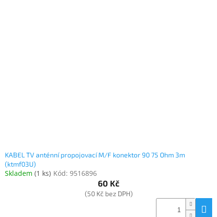
www.inpraise.cz
ý
p
Gaming
i
s
p
Telefony
a
r
tablety
o
d
Cyklo
u
a
k
sport
t
ů
Dílna
a
zahrada
KABEL TV anténní propojovací M/F konektor 90 75 Ohm 3m
(ktmf03U)
Velké
Skladem
(
1 ks
)
Kód:
9516896
spotřebiče
60 Kč
(50 Kč bez DPH)
Počítače
a
notebooky