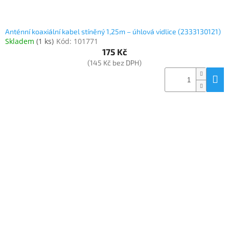
Anténní koaxiální kabel stíněný 1,25m – úhlová vidlice (2333130121)
Skladem
(
1 ks
)
Kód:
101771
175 Kč
(145 Kč bez DPH)