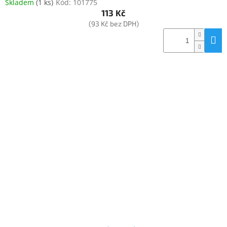
Skladem
(
1 ks
)
Kód:
101775
113 Kč
(93 Kč bez DPH)