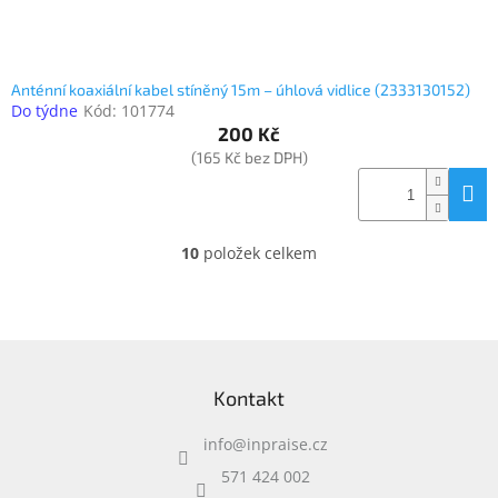
Anténní koaxiální kabel stíněný 15m – úhlová vidlice (2333130152)
Do týdne
Kód:
101774
200 Kč
(165 Kč bez DPH)
10
položek celkem
O
v
l
á
d
Z
a
á
c
Kontakt
p
í
a
p
info
@
inpraise.cz
t
r
í
v
571 424 002
k