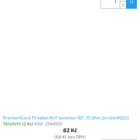
Inpraise
Kamerové
systémy
MILESIGHT
Doprodej
Přihlášení
PremiumCord TV kabel M/F konektor 90°, 75 Ohm 2m (ktmf02U)
Skladem
(
2 ks
)
Kód:
2544565
82 Kč
(68 Kč bez DPH)