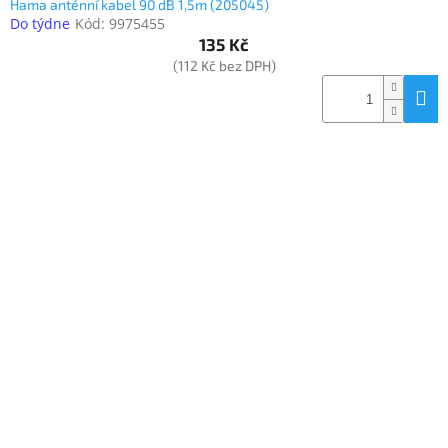
Hama anténní kabel 90 dB 1,5m (205045)
Do týdne
Kód:
9975455
135 Kč
(112 Kč bez DPH)