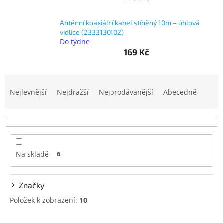
objednávka
Anténní koaxiální kabel stíněný 10m – úhlová
antiviru
vidlice (2333130102)
ESET
Do týdne
169 Kč
O
nás
Ř
Realizované
projekty
a
Nejlevnější
Nejdražší
Nejprodávanější
Abecedně
z
Obchodní
e
podmínky
n
í
Autorizované
servisy
p
Na skladě
6
r
Rozšíření
o
záruk
a
d
pojištění
Značky
u
k
Položek k zobrazení:
10
Splátky
ESSOX
t
V
ů