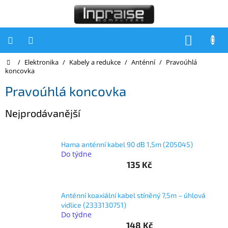
Přejít
na
obsah
NÁKUP
KOŠÍK
Domů
/
Elektronika
/
Kabely a redukce
/
Anténní
/
Pravoúhlá
Počítače
koncovka
Počítače
Pravoúhlá koncovka
Inpraise
Notebooky
Nejprodávanější
Tiskárny
Hama anténní kabel 90 dB 1,5m (205045)
Monitory
Do týdne
135 Kč
Akce
a
slevy
Anténní koaxiální kabel stíněný 7,5m – úhlová
vidlice (2333130751)
Oblíbené
Do týdne
148 Kč
Kontakty