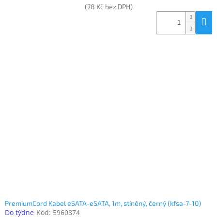
(78 Kč bez DPH)
PremiumCord Kabel eSATA-eSATA, 1m, stíněný, černý (kfsa-7-10)
Do týdne
Kód:
5960874