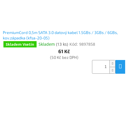
PremiumCord 0,5m SATA 3.0 datový kabel 1.5GBs / 3GBs / 6GBs,
kov.západka (kfsa-20-05)
Skladem
(
13 ks
)
Kód:
9897858
Skladem Vsetín
61 Kč
(50 Kč bez DPH)