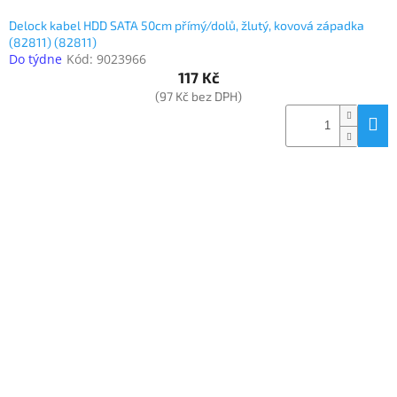
Delock kabel HDD SATA 50cm přímý/dolů, žlutý, kovová západka
(82811) (82811)
Do týdne
Kód:
9023966
117 Kč
(97 Kč bez DPH)