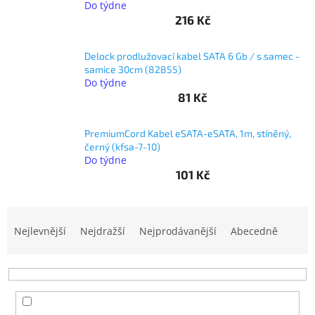
Do týdne
216 Kč
objednávka
antiviru
ESET
Delock prodlužovací kabel SATA 6 Gb / s samec -
samice 30cm (82855)
O
Do týdne
nás
81 Kč
Realizované
projekty
PremiumCord Kabel eSATA-eSATA, 1m, stíněný,
černý (kfsa-7-10)
Obchodní
Do týdne
podmínky
101 Kč
Autorizované
servisy
Ř
Rozšíření
a
Nejlevnější
Nejdražší
Nejprodávanější
Abecedně
záruk
z
a
pojištění
e
n
Splátky
í
ESSOX
p