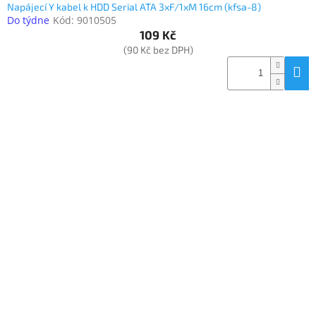
Napájecí Y kabel k HDD Serial ATA 3xF/1xM 16cm (kfsa-8)
Do týdne
Kód:
9010505
109 Kč
(90 Kč bez DPH)