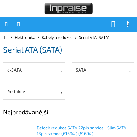
Přejít
na
obsah
NÁKUP
KOŠÍK
Domů
/
Elektronika
/
Kabely a redukce
/
Serial ATA (SATA)
Počítače
Serial ATA (SATA)
Počítače
Inpraise
Notebooky
e-SATA
SATA
Tiskárny
Monitory
Redukce
Akce
a
Nejprodávanější
slevy
Oblíbené
Delock redukce SATA 22pin samice - Slim SATA
13pin samec (61694 ) (61694)
Kontakty