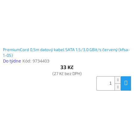
d
u
Elektronika
k
t
ů
Domácnost
%
PremiumCord 0,5m datový kabel SATA 1.5/3.0 GBit/s červený (kfsa-
Black
1-05)
Friday
Do týdne
Kód:
9734403
33 Kč
VÝPRODEJ
(27 Kč bez DPH)
Akční
zboží
TONERY
A
CARTRIDGE
OEM
Sestavy
počítačů