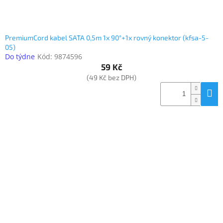
PremiumCord kabel SATA 0,5m 1x 90°+1x rovný konektor (kfsa-5-
05)
Do týdne
Kód:
9874596
59 Kč
(49 Kč bez DPH)