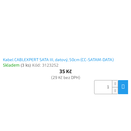
Inpraise
Kamerové
systémy
MILESIGHT
Doprodej
Přihlášení
Kabel CABLEXPERT SATA III, datový, 50cm (CC-SATAM-DATA)
Skladem
(
3 ks
)
Kód:
3123252
35 Kč
(29 Kč bez DPH)