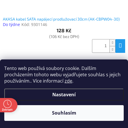
AKASA kabel SATA napájecí prodlužovací 30cm (AK-CBPW04-30)
Do týdne
Kód:
9301146
128 Kč
(106 Kč bez DPH)
Tento web používá soubory cookie. Dalším
procházením tohoto webu vyjadřujete souhlas s jejich
používáním.. Více informací
zde
.
Nastavení
ě
Zobrazit
Souhlasím