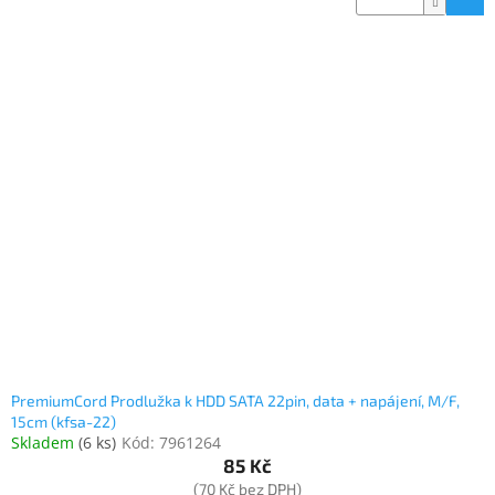
PremiumCord Prodlužka k HDD SATA 22pin, data + napájení, M/F,
15cm (kfsa-22)
Skladem
(
6 ks
)
Kód:
7961264
85 Kč
(70 Kč bez DPH)