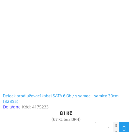
Delock prodlužovací kabel SATA 6 Gb / s samec - samice 30cm
(82855)
Do týdne
Kód:
4175233
81 Kč
(67 Kč bez DPH)