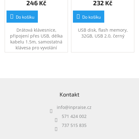
246 Kč
232 Kč
Do košíku
Do košíku
Drátová klávesnice,
USB disk, flash memory,
připojení přes USB, délka
32GB, USB 2.0, černý
kabelu 1.5m, samostatná
klávesa pro vyvolání
Microsoft Copilot, české
rozložení kláves,
SmartGenius aplikace pro
naprogramování
klávesových zkratek, černá.
Z
á
Kontakt
p
a
info
@
inpraise.cz
t
í
571 424 002
737 515 835