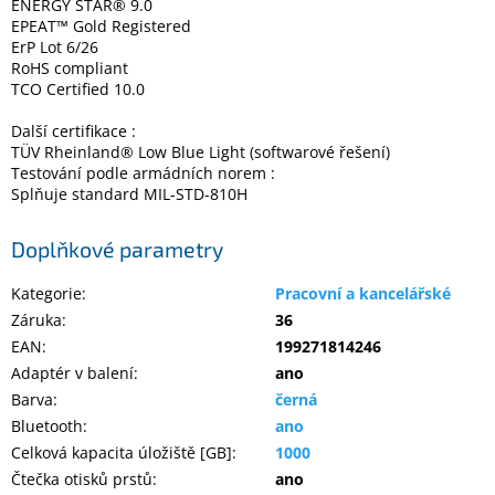
ENERGY STAR® 9.0
EPEAT™ Gold Registered
ErP Lot 6/26
RoHS compliant
TCO Certified 10.0
Další certifikace :
TÜV Rheinland® Low Blue Light (softwarové řešení)
Testování podle armádních norem :
Splňuje standard MIL-STD-810H
Doplňkové parametry
Kategorie
:
Pracovní a kancelářské
Záruka
:
36
EAN
:
199271814246
Adaptér v balení
:
ano
Barva
:
černá
Bluetooth
:
ano
Celková kapacita úložiště [GB]
:
1000
Čtečka otisků prstů
:
ano