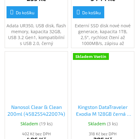
Do košíku
Do košíku
Adata UR350, USB disk, flash
Externí SSD disk nové nové
memory, kapacita 32GB,
generace, kapacita 1TB,
USB 3.2 Gen1, kompatibilní
2,5", rychlost čtení až
s USB 2.0, černý
1000MB/s, zápisu až
1050MB/s, USB3.2 gen.2
Skladem Vsetín
Nanosol Clear & Clean
Kingston DataTraveler
200ml (4582554220074)
Exodia M 128GB černá +
červená (DTXM/128GB)
Skladem
(
19 ks
)
Skladem
(
3 ks
)
402 Kč bez DPH
318 Kč bez DPH