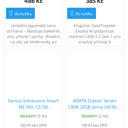
486 Kč
385 Kč
Do košíku
Do košíku
Unikátní japonská nano
Kingston DataTraveler
ochrana – likviduje bakterie,
Exodia M podporuje
viry, plísně i pachy. Vhodná
rozhraní USB 3.2 Gen 1 pro
na vše od elektroniky po
snadný přístup k
koupelny, kuchyně či
notebookům, stolním
interiér auta. 200ml
počítačům, monitorům a
antigravitační rozprašovač.
dalším digitálním zařízením.
Ošetří plochu až 40 m2.
Kapacita 128GB.
Genius klávesnice Smart
ADATA Classic Series
KB-100, CZ/SK
C906 32GB černý (AC906-
(31300005423)
32G-RBK)
Skladem
(
5 ks
)
Skladem
(
2 ks
)
203 Kč bez DPH
192 Kč bez DPH