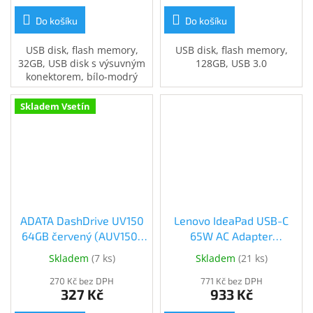
Do košíku
Do košíku
USB disk, flash memory,
USB disk, flash memory,
32GB, USB disk s výsuvným
128GB, USB 3.0
konektorem, bílo-modrý
Skladem Vsetín
ADATA DashDrive UV150
Lenovo IdeaPad USB-C
64GB červený (AUV150-
65W AC Adapter
64G-RRD)
(GX20P92529)
Skladem
(
7 ks
)
Skladem
(
21 ks
)
270 Kč bez DPH
771 Kč bez DPH
327 Kč
933 Kč