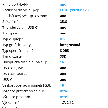
RJ-45 port (LAN)
:
ano
Rozlišení displeje [px]
:
FHD+ (1920 x 1200)
Sluchátkový výstup 3,5 mm
:
ano
Šířka [cm]
:
35,6
Thunderbolt 4 (USB-C)
:
ano
Trackpoint
:
ano
Typ displeje
:
IPS
Typ grafické karty
:
integrovaná
Typ operační paměti
:
DDR5
Typ úložiště
:
SSD
Úhlopříčka displeje [palců]
:
16
USB 3.0 (USB-A)
:
ano
USB 3.1 (USB-A)
:
ano
USB-C
:
ano
Velikost operační paměti [GB]
:
16
Výrobce grafického chipu
:
Intel
Výrobce procesoru
:
Intel
Výška [cm]
:
1,7, 2,12