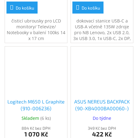
Do košíku
Do košíku
čisticí ubrousky pro LCD
dokovací stanice USB-C a
monitory/ Televize/
USB-A včetně 135W zdroje
Notebooky v balení 100ks 14
pro NB Lenovo, 2x USB 2.0,
x 17 cm
3x USB 3.0, 1x USB-C, 2x DP,
2x HDMI, 1x Gigabit
Ethernet, 1x Combo audio
Port
Logitech M650 L Graphite
ASUS NEREUS BACKPACK
(910-006236)
(90-XB4000BA00060-)
Skladem
(
6 ks
)
Do týdne
884 Kč bez DPH
349 Kč bez DPH
1 070 Kč
422 Kč