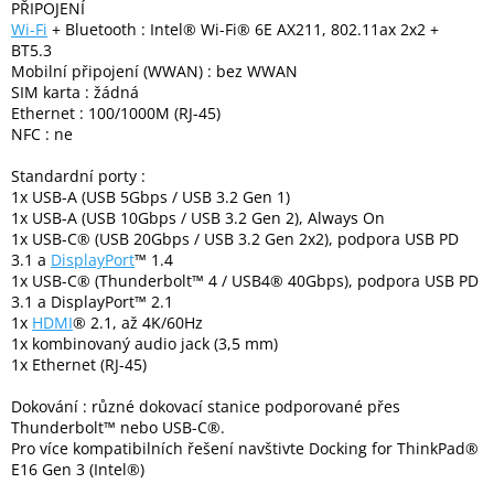
PŘIPOJENÍ
Wi-Fi
+ Bluetooth : Intel® Wi-Fi® 6E AX211, 802.11ax 2x2 +
BT5.3
Mobilní připojení (WWAN) : bez WWAN
SIM karta : žádná
Ethernet : 100/1000M (RJ-45)
NFC : ne
Standardní porty :
1x USB-A (USB 5Gbps / USB 3.2 Gen 1)
1x USB-A (USB 10Gbps / USB 3.2 Gen 2), Always On
1x USB-C® (USB 20Gbps / USB 3.2 Gen 2x2), podpora USB PD
3.1 a
DisplayPort
™ 1.4
1x USB-C® (Thunderbolt™ 4 / USB4® 40Gbps), podpora USB PD
3.1 a DisplayPort™ 2.1
1x
HDMI
® 2.1, až 4K/60Hz
1x kombinovaný audio jack (3,5 mm)
1x Ethernet (RJ-45)
Dokování : různé dokovací stanice podporované přes
Thunderbolt™ nebo USB-C®.
Pro více kompatibilních řešení navštivte Docking for ThinkPad®
E16 Gen 3 (Intel®)