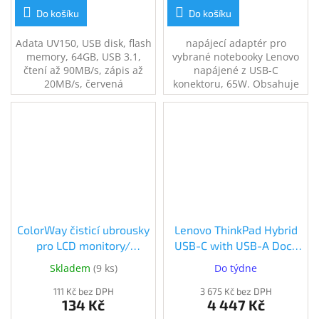
Do košíku
Do košíku
Adata UV150, USB disk, flash
napájecí adaptér pro
memory, 64GB, USB 3.1,
vybrané notebooky Lenovo
čtení až 90MB/s, zápis až
napájené z USB-C
20MB/s, červená
konektoru, 65W. Obsahuje
síťový kabel.
ColorWay čisticí ubrousky
Lenovo ThinkPad Hybrid
pro LCD monitory/
USB-C with USB-A Dock
televize/ notebooky (CW-
(40AF0135EU)
Skladem
(
9 ks
)
Do týdne
1071)
(40AF0135EU)
111 Kč bez DPH
3 675 Kč bez DPH
134 Kč
4 447 Kč