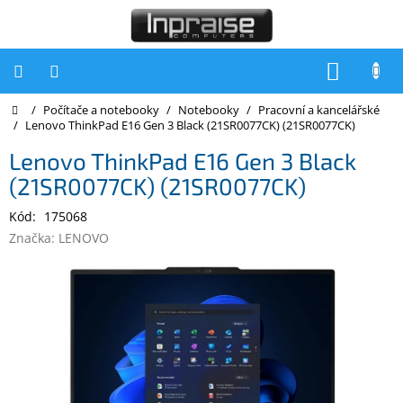
Přejít
na
obsah
NÁKUP
KOŠÍK
Domů
/
Počítače a notebooky
/
Notebooky
/
Pracovní a kancelářské
Počítače
/
Lenovo ThinkPad E16 Gen 3 Black (21SR0077CK) (21SR0077CK)
Počítače
Lenovo ThinkPad E16 Gen 3 Black
Inpraise
(21SR0077CK) (21SR0077CK)
Notebooky
Kód:
175068
Tiskárny
Značka:
LENOVO
Monitory
Akce
a
slevy
Oblíbené
Kontakty