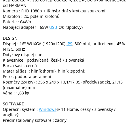
Inpraise
od HARMAN
Kamera : FHD 1080p + IR hybridní s krytkou soukromí
Kamerové
Mikrofon : 2x, pole mikrofonů
systémy
Baterie : 64Wh
MILESIGHT
Napájecí adaptér : 65W
USB
-C® (3pólový)
DESIGN
Doprodej
Displej : 16" WUXGA (1920x1200)
IPS
, 300 nitů, antireflexní, 45%
NTSC, 60Hz
Přihlášení
Dotykový displej : ne
Klávesnice : podsvícená, česká / slovenská
Barva šasi : černá
Materiál šasi : hliník (horní), hliník (spodní)
Pero : podpora pera není
Rozměry (ŠxHxV) : 356 x 249 x 10,1/17,05 (předek/zadek), 21,15
(maximálně) mm
Váha : 1,63 kg
SOFTWARE
Operační systém :
Windows
® 11 Home, český / slovenský /
anglický
Předinstalovaný software : žádný