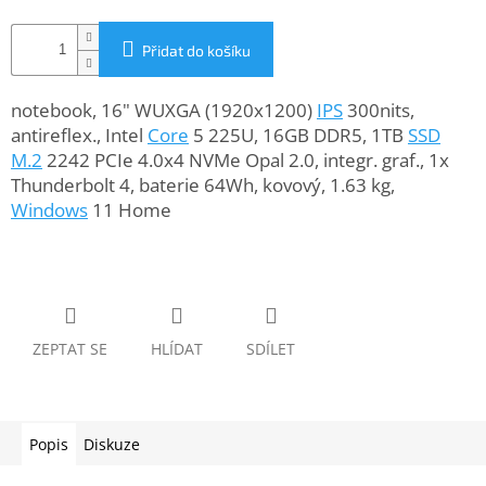
www.inpraise.cz
Přidat do košíku
Gaming
notebook, 16" WUXGA (1920x1200)
IPS
300nits,
Telefony
a
antireflex., Intel
Core
5 225U, 16GB DDR5, 1TB
SSD
tablety
M.2
2242 PCIe 4.0x4 NVMe Opal 2.0, integr. graf., 1x
Thunderbolt 4, baterie 64Wh, kovový, 1.63 kg,
Cyklo
Windows
11 Home
a
sport
Dílna
a
zahrada
ZEPTAT SE
HLÍDAT
SDÍLET
Velké
spotřebiče
Popis
Diskuze
Počítače
a
notebooky