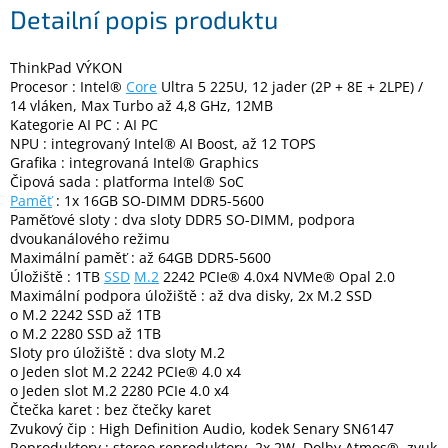
Detailní popis produktu
Elektronika
ThinkPad VÝKON
Procesor : Intel®
Core
Ultra 5 225U, 12 jader (2P + 8E + 2LPE) /
14 vláken, Max Turbo až 4,8 GHz, 12MB
Domácnost
Kategorie AI PC : AI PC
NPU : integrovaný Intel® AI Boost, až 12 TOPS
%
Grafika : integrovaná Intel® Graphics
Black
Čipová sada : platforma Intel® SoC
Friday
Paměť
: 1x 16GB SO-DIMM DDR5-5600
Paměťové sloty : dva sloty DDR5 SO-DIMM, podpora
dvoukanálového režimu
VÝPRODEJ
Maximální paměť : až 64GB DDR5-5600
Úložiště : 1TB
SSD
M.2
2242 PCIe® 4.0x4 NVMe® Opal 2.0
Maximální podpora úložiště : až dva disky, 2x M.2 SSD
Akční
zboží
o M.2 2242 SSD až 1TB
o M.2 2280 SSD až 1TB
TONERY
Sloty pro úložiště : dva sloty M.2
A
o Jeden slot M.2 2242 PCIe® 4.0 x4
CARTRIDGE
o Jeden slot M.2 2280 PCIe 4.0 x4
OEM
Čtečka karet : bez čtečky karet
Zvukový čip : High Definition Audio, kodek Senary SN6147
Sestavy
počítačů
Reproduktory : stereo reproduktory, 2x 2W, Dolby Atmos®, zvuk