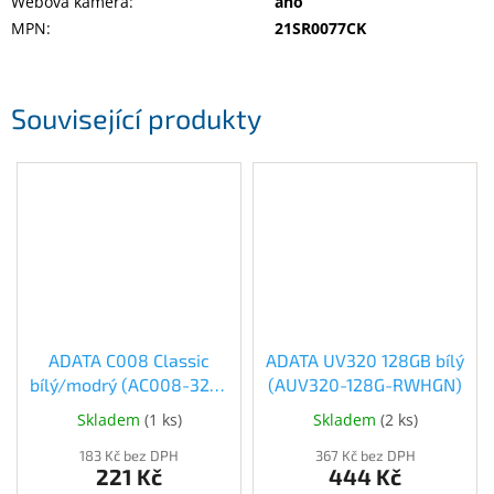
Webová kamera
:
ano
MPN
:
21SR0077CK
Související produkty
ADATA C008 Classic
ADATA UV320 128GB bílý
bílý/modrý (AC008-32G-
(AUV320-128G-RWHGN)
RWE)
Skladem
(
1 ks
)
Skladem
(
2 ks
)
183 Kč bez DPH
367 Kč bez DPH
221 Kč
444 Kč