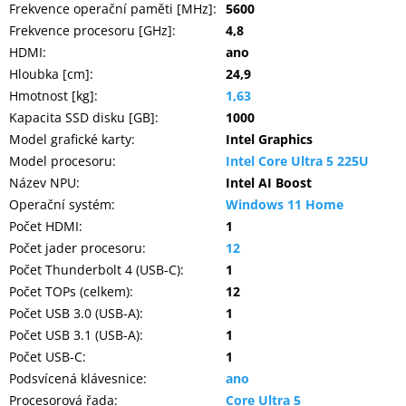
Frekvence operační paměti [MHz]
:
5600
Frekvence procesoru [GHz]
:
4,8
HDMI
:
ano
Hloubka [cm]
:
24,9
Hmotnost [kg]
:
1,63
Kapacita SSD disku [GB]
:
1000
Model grafické karty
:
Intel Graphics
Model procesoru
:
Intel Core Ultra 5 225U
Název NPU
:
Intel AI Boost
Operační systém
:
Windows 11 Home
Počet HDMI
:
1
Počet jader procesoru
:
12
Počet Thunderbolt 4 (USB-C)
:
1
Počet TOPs (celkem)
:
12
Počet USB 3.0 (USB-A)
:
1
Počet USB 3.1 (USB-A)
:
1
Počet USB-C
:
1
Podsvícená klávesnice
:
ano
Procesorová řada
:
Core Ultra 5