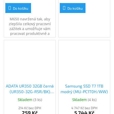
Do košíku
Do košíku
M650 navržená tak, aby
zlepšila celkový pracovní
zážitek a umožňuje vám
pracovat produktivně a
pohodlně díky posouvání
SmartWheel.
ADATA UR350 32GB černá
Samsung SSD T7 1TB
(UR350-32G-RSR/BK)
modrý (MU-PC1T0H/WW)
(UR350-32G-RSR/BK)
Skladem
(
3 ks
)
Skladem
(
4 ks
)
214 Kč bez DPH
4 747 Kč bez DPH
259 Kč
5 744 Kč