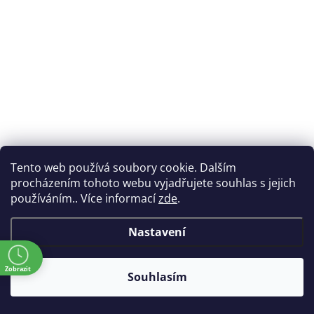
Tento web používá soubory cookie. Dalším
procházením tohoto webu vyjadřujete souhlas s jejich
používáním.. Více informací
zde
.
Nastavení
Lenovo 400 USB-C Wireless Compact Mouse (GY51D20865)
Do týdne
Kód:
127145
ě
441 Kč
Zobrazit
Souhlasím
(364 Kč bez DPH)