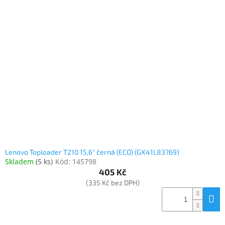
Lenovo Toploader T210 15,6" černá (ECO) (GX41L83769)
Skladem
(
5 ks
)
Kód:
145798
405 Kč
(335 Kč bez DPH)