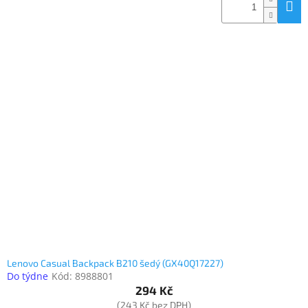
Lenovo Casual Backpack B210 šedý (GX40Q17227)
Do týdne
Kód:
8988801
294 Kč
(243 Kč bez DPH)