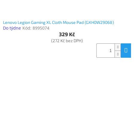
Lenovo Legion Gaming XL Cloth Mouse Pad (GXH0W29068)
Do týdne
Kód:
8995074
329 Kč
(272 Kč bez DPH)