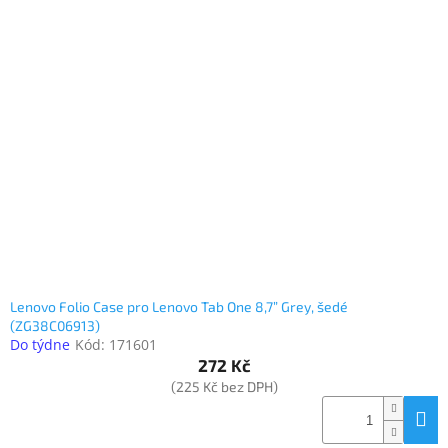
Lenovo Folio Case pro Lenovo Tab One 8,7” Grey, šedé
(ZG38C06913)
Do týdne
Kód:
171601
272 Kč
(225 Kč bez DPH)