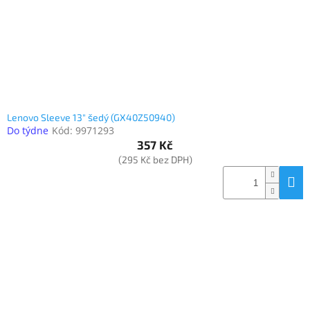
Lenovo Sleeve 13" šedý (GX40Z50940)
Do týdne
Kód:
9971293
357 Kč
(295 Kč bez DPH)