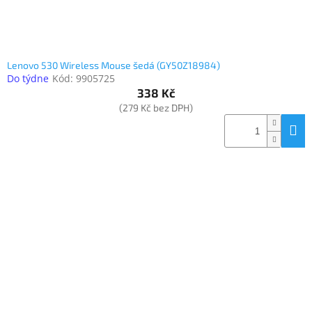
Lenovo 530 Wireless Mouse šedá (GY50Z18984)
Do týdne
Kód:
9905725
338 Kč
(279 Kč bez DPH)