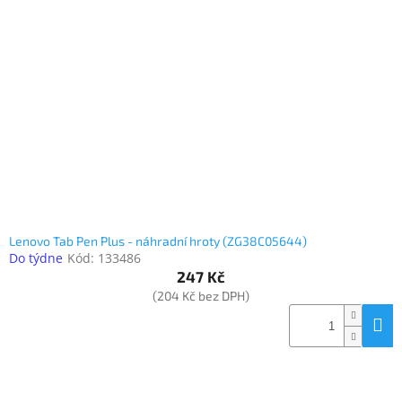
Lenovo Tab Pen Plus - náhradní hroty (ZG38C05644)
Do týdne
Kód:
133486
247 Kč
(204 Kč bez DPH)