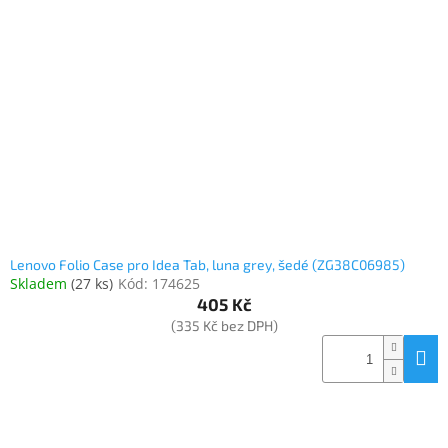
Lenovo Folio Case pro Idea Tab, luna grey, šedé (ZG38C06985)
Skladem
(
27 ks
)
Kód:
174625
405 Kč
(335 Kč bez DPH)