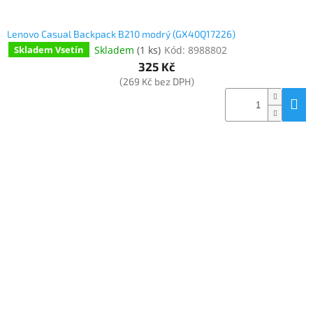
Lenovo Casual Backpack B210 modrý (GX40Q17226)
Skladem
(
1 ks
)
Kód:
8988802
Skladem Vsetín
325 Kč
(269 Kč bez DPH)