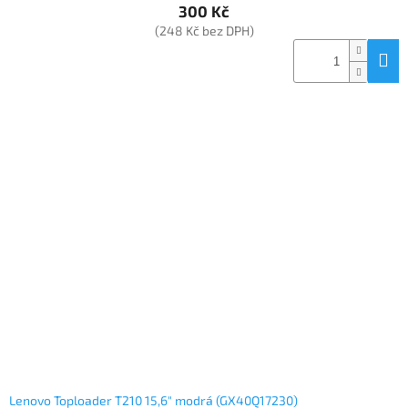
300 Kč
(248 Kč bez DPH)
Lenovo Toploader T210 15,6" modrá (GX40Q17230)