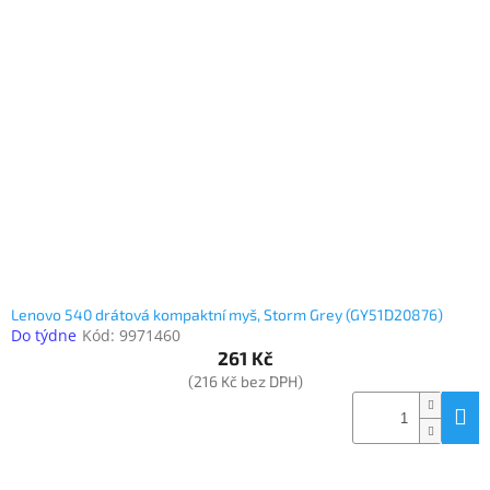
Lenovo 540 drátová kompaktní myš, Storm Grey (GY51D20876)
Do týdne
Kód:
9971460
261 Kč
(216 Kč bez DPH)