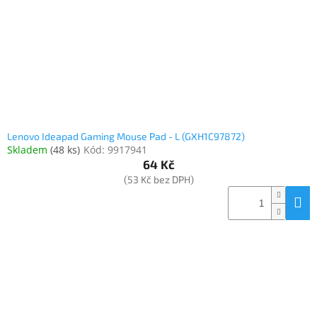
o
k
objednávka
d
t
antiviru
u
ů
ESET
k
t
O
nás
ů
Realizované
projekty
Lenovo Ideapad Gaming Mouse Pad - L (GXH1C97872)
Skladem
(
48 ks
)
Kód:
9917941
Obchodní
podmínky
64 Kč
(53 Kč bez DPH)
Autorizované
servisy
Rozšíření
záruk
a
pojištění
Splátky
ESSOX