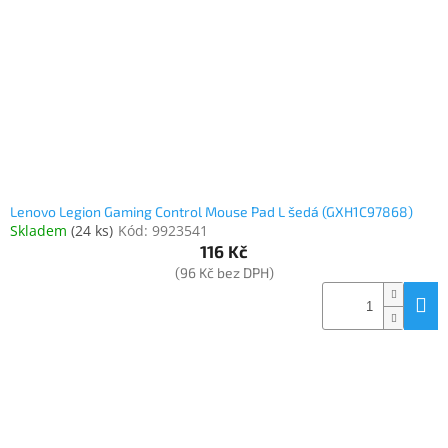
www.inpraise.cz
Gaming
Telefony
a
tablety
Cyklo
a
Lenovo Legion Gaming Control Mouse Pad L šedá (GXH1C97868)
sport
Skladem
(
24 ks
)
Kód:
9923541
116 Kč
Dílna
(96 Kč bez DPH)
a
zahrada
Velké
spotřebiče
Počítače
a
notebooky