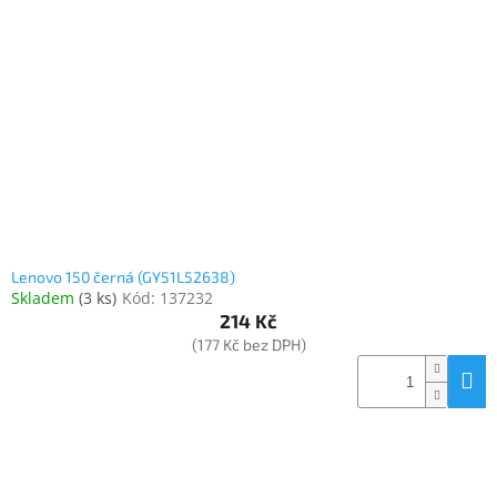
Inpraise
Kamerové
systémy
MILESIGHT
Doprodej
Přihlášení
Lenovo 150 černá (GY51L52638)
Skladem
(
3 ks
)
Kód:
137232
214 Kč
(177 Kč bez DPH)