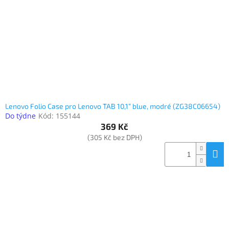
Lenovo Folio Case pro Lenovo TAB 10,1” blue, modré (ZG38C06654)
Do týdne
Kód:
155144
369 Kč
(305 Kč bez DPH)