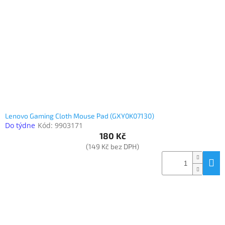
Elektronika
Domácnost
%
Black
Friday
Lenovo Gaming Cloth Mouse Pad (GXY0K07130)
VÝPRODEJ
Do týdne
Kód:
9903171
180 Kč
(149 Kč bez DPH)
Akční
zboží
TONERY
A
CARTRIDGE
OEM
Sestavy
počítačů