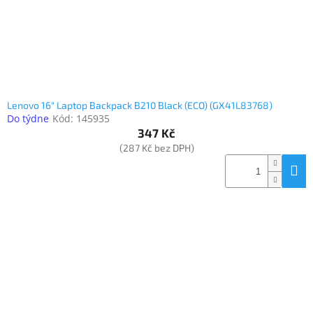
Lenovo 16" Laptop Backpack B210 Black (ECO) (GX41L83768)
Do týdne
Kód:
145935
347 Kč
(287 Kč bez DPH)