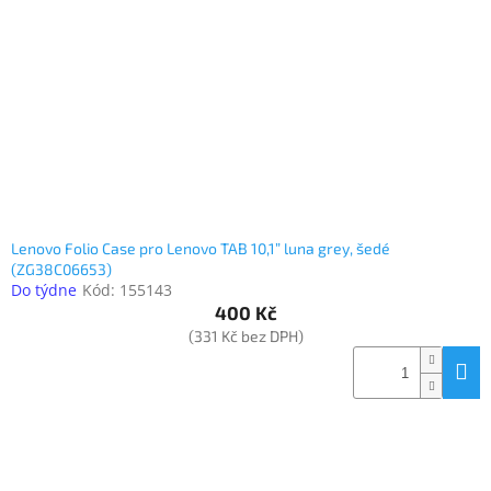
Lenovo Folio Case pro Lenovo TAB 10,1” luna grey, šedé
(ZG38C06653)
Do týdne
Kód:
155143
400 Kč
(331 Kč bez DPH)