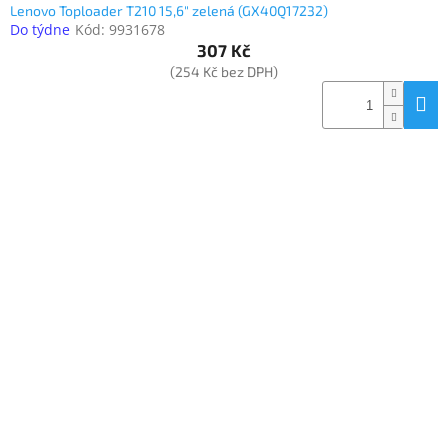
Lenovo Toploader T210 15,6" zelená (GX40Q17232)
Do týdne
Kód:
9931678
307 Kč
(254 Kč bez DPH)