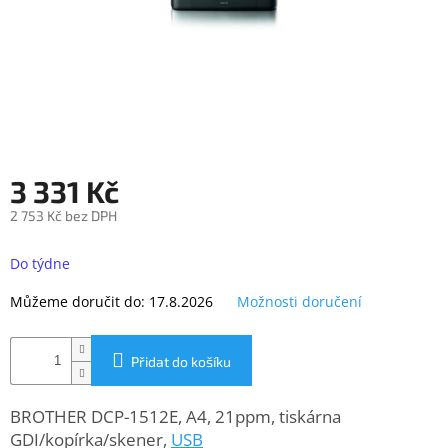
objednávka
antiviru
ESET
O
nás
Realizované
projekty
3 331 Kč
Obchodní
2 753 Kč bez DPH
podmínky
Měrná
cena:
Do týdne
Autorizované
servisy
Můžeme doručit do:
17.8.2026
Možnosti doručení
Rozšíření
záruk
a
Přidat do košíku
pojištění
Splátky
BROTHER DCP-1512E, A4, 21ppm, tiskárna
ESSOX
GDI/kopírka/skener,
USB