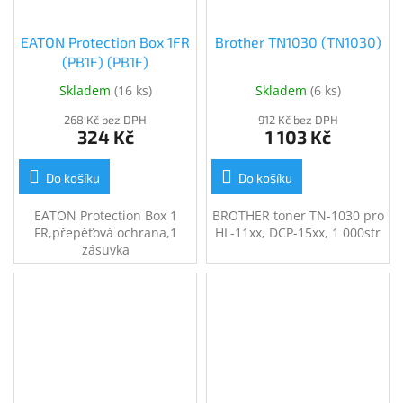
EATON Protection Box 1FR
Brother TN1030 (TN1030)
(PB1F) (PB1F)
Skladem
(
16 ks
)
Skladem
(
6 ks
)
268 Kč bez DPH
912 Kč bez DPH
324 Kč
1 103 Kč
Do košíku
Do košíku
EATON Protection Box 1
BROTHER toner TN-1030 pro
FR,přepěťová ochrana,1
HL-11xx, DCP-15xx, 1 000str
zásuvka