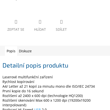
www.inpraise.cz
Gaming
Telefony
a
ZEPTAT SE
HLÍDAT
SDÍLET
tablety
Cyklo
a
Popis
Diskuze
sport
Detailní popis produktu
Dílna
a
zahrada
Laserové multifunkční zařízení
Rychlost kopírování
Velké
A4/ Letter až 21 kopií za minutu mono dle ISO/IEC 24734
spotřebiče
První kopie do 16 sekund
Rozlišení až 2400 x 600 dpi (technologie HQ1200)
Rozlišení skenování Max 600 x 1200 dpi (19200x19200
Počítače
interpolované)
a
notebooky
Rozhraní Hi-Speed
USB
2.0