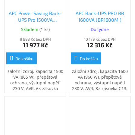
APC Power Saving Back-
APC Back-UPS PRO BR
UPS Pro 1500VA
1600VA (BR1600MI)
(BR1500G-FR)
Skladem
(
1 ks
)
Do týdne
9 898 Kč bez DPH
10 179 Kč bez DPH
11 977 Kč
12 316 Kč
Do košíku
Do košíku
záložní zdroj, kapacita 1500
záložní zdroj, kapacita 1600
VA (865 W), přepěťová
VA (960 W), přepěťová
ochrana, výstupní napětí
ochrana, výstupní napětí
230 V, AVR, 6× zásuvka
230 V, AVR, 8× zásuvka C13,
French, zajistí napájení při
zajistí napájení při výpadku
výpadku el. proudu, USB
el. proudu, USB port,
port, ochrana telefonní a
ochrana telefonní a
internetové sítě
internetové sítě