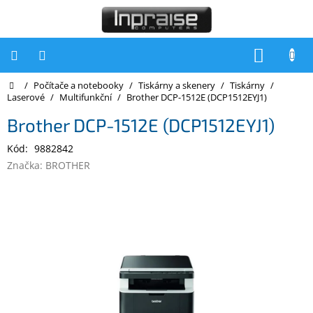
Přejít
na
obsah
NÁKUP
KOŠÍK
Domů
/
Počítače a notebooky
/
Tiskárny a skenery
/
Tiskárny
/
Počítače
Laserové
/
Multifunkční
/
Brother DCP-1512E (DCP1512EYJ1)
Počítače
Brother DCP-1512E (DCP1512EYJ1)
Inpraise
Kód:
9882842
Notebooky
Značka:
BROTHER
Tiskárny
Monitory
Akce
a
slevy
Oblíbené
Kontakty