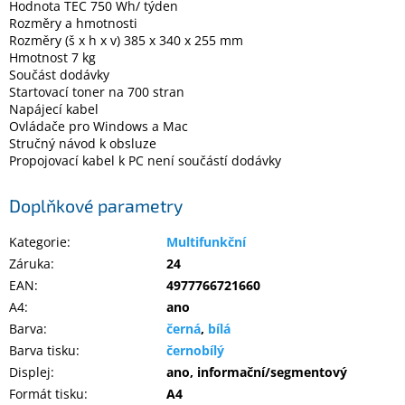
Hodnota TEC 750 Wh/ týden
Inpraise
Rozměry a hmotnosti
Rozměry (š x h x v) 385 x 340 x 255 mm
Kamerové
Hmotnost 7 kg
systémy
MILESIGHT
Součást dodávky
Startovací toner na 700 stran
Napájecí kabel
Doprodej
Ovládače pro Windows a Mac
Stručný návod k obsluze
Přihlášení
Propojovací kabel k PC není součástí dodávky
Doplňkové parametry
Kategorie
:
Multifunkční
Záruka
:
24
EAN
:
4977766721660
A4
:
ano
Barva
:
černá
,
bílá
Barva tisku
:
černobílý
Displej
:
ano, informační/segmentový
Formát tisku
:
A4