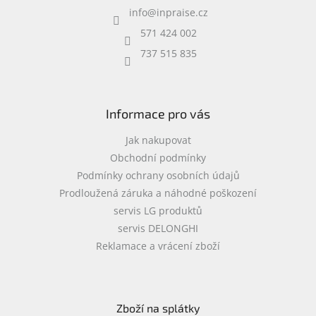
info
@
inpraise.cz
t
í
571 424 002
737 515 835
Informace pro vás
Jak nakupovat
Obchodní podmínky
Podmínky ochrany osobních údajů
Prodloužená záruka a náhodné poškození
servis LG produktů
servis DELONGHI
Reklamace a vrácení zboží
Zboží na splátky