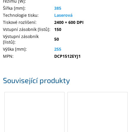
režimu [W]
:
Šířka [mm]
:
385
Technologie tisku
:
Laserová
Tiskové rozlišení
:
2400 × 600 DPI
Vstupní zásobník [listů]
:
150
Výstupní zásobník
50
[listů]
:
Výška [mm]
:
255
MPN
:
DCP1512EYJ1
Související produkty