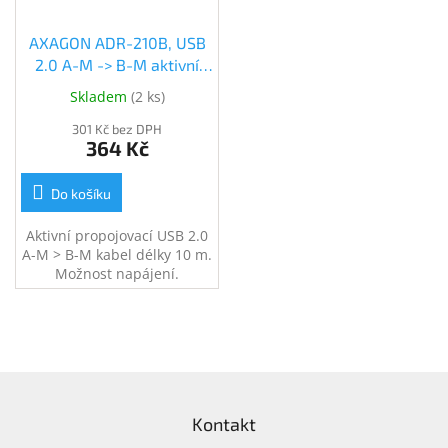
AXAGON ADR-210B, USB
2.0 A-M -> B-M aktivní
propojovací / repeater
Skladem
(
2 ks
)
kabel, 10m (ADR-210B)
301 Kč bez DPH
364 Kč
Do košíku
Aktivní propojovací USB 2.0
A-M > B-M kabel délky 10 m.
Možnost napájení.
Z
á
Kontakt
p
a