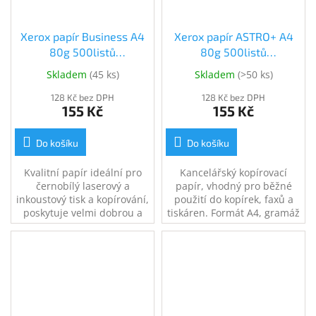
Xerox papír Business A4
Xerox papír ASTRO+ A4
80g 500listů
80g 500listů
(003R91820)
(003R93526)
Skladem
(
45 ks
)
Skladem
(
>50 ks
)
128 Kč bez DPH
128 Kč bez DPH
155 Kč
155 Kč
Do košíku
Do košíku
Kvalitní papír ideální pro
Kancelářský kopírovací
černobílý laserový a
papír, vhodný pro běžné
inkoustový tisk a kopírování,
použití do kopírek, faxů a
poskytuje velmi dobrou a
tiskáren. Formát A4, gramáž
stálou tiskovou kvalitu jak
80g, balení 500 listů.
při běžných kancelářských
tiscích, tak při
velkoobjemové produkci,
formát A4, gramáž 80g, v
balení 500 listů.