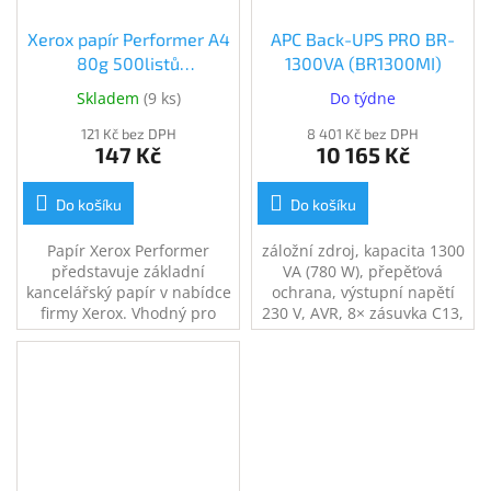
Xerox papír Performer A4
APC Back-UPS PRO BR-
80g 500listů
1300VA (BR1300MI)
(003R90649)
Skladem
(
9 ks
)
Do týdne
121 Kč bez DPH
8 401 Kč bez DPH
147 Kč
10 165 Kč
Do košíku
Do košíku
Papír Xerox Performer
záložní zdroj, kapacita 1300
představuje základní
VA (780 W), přepěťová
kancelářský papír v nabídce
ochrana, výstupní napětí
firmy Xerox. Vhodný pro
230 V, AVR, 8× zásuvka C13,
každodenní použití v
zajistí napájení při výpadku
kancelářských laserových
el. proudu, USB port,
tiskárnách a kopírkách,
ochrana telefonní a
umožňuje spolehlivý tisk. Je
internetové sítě
vyráběn ve shodě s
přesnými mezinárodními
specifikacemi fi...