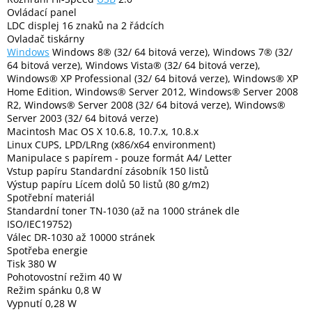
Ovládací panel
LDC displej 16 znaků na 2 řádcích
Elektronika
Ovladač tiskárny
Windows
Windows 8® (32/ 64 bitová verze), Windows 7® (32/
64 bitová verze), Windows Vista® (32/ 64 bitová verze),
Domácnost
Windows® XP Professional (32/ 64 bitová verze), Windows® XP
Home Edition, Windows® Server 2012, Windows® Server 2008
R2, Windows® Server 2008 (32/ 64 bitová verze), Windows®
%
Server 2003 (32/ 64 bitová verze)
Black
Friday
Macintosh Mac OS X 10.6.8, 10.7.x, 10.8.x
Linux CUPS, LPD/LRng (x86/x64 environment)
Manipulace s papírem - pouze formát A4/ Letter
VÝPRODEJ
Vstup papíru Standardní zásobník 150 listů
Výstup papíru Lícem dolů 50 listů (80 g/m2)
Spotřební materiál
Akční
Standardní toner TN-1030 (až na 1000 stránek dle
zboží
ISO/IEC19752)
Válec DR-1030 až 10000 stránek
TONERY
Spotřeba energie
A
CARTRIDGE
Tisk 380 W
OEM
Pohotovostní režim 40 W
Režim spánku 0,8 W
Sestavy
Vypnutí 0,28 W
počítačů