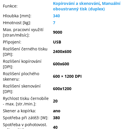
Kopírování a skenování
,
Manuální
Funkce
:
oboustranný tisk (duplex)
Hloubka [mm]
:
340
Hmotnost [kg]
:
7
Max. pracovní využití
9000
[stran/měsíc]
:
Připojení
:
USB
Rozlišení černého tisku
2400x600
[DPI]
:
Rozlišení kopírování
600x600
[DPI]
:
Rozlišení plochého
600 × 1200 DPI
skeneru
:
Rozlišení skenování
600x1200
[DPI]
:
Rychlost tisku černobíle
20
- max. [str./min.]
:
Skener a kopírka
:
ano
Spotřeba při zátěži [W]
:
380
Spotřeba v pohotovost.
40