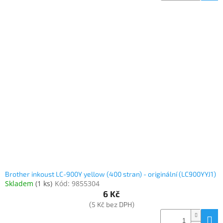
Inpraise
Kamerové
systémy
MILESIGHT
Doprodej
Přihlášení
Brother inkoust LC-900Y yellow (400 stran) - originální (LC900YYJ1)
Skladem
(
1 ks
)
Kód:
9855304
6 Kč
(5 Kč bez DPH)