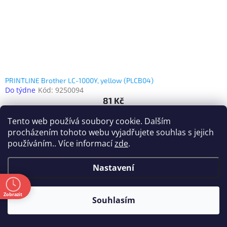
PRINTLINE Brother LC-1000Y, yellow (PLCB04)
Do týdne
Kód:
9250094
81 Kč
(67 Kč bez DPH)
Tento web používá soubory cookie. Dalším
procházením tohoto webu vyjadřujete souhlas s jejich
používáním.. Více informací
zde
.
Nastavení
ě
Zobrazit
Souhlasím