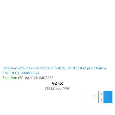
Papírový kotouček - termopapír Š80/N50/D12/30m pro tiskárny
SM-T300 (130080004)
Skladem
(
30 ks
)
Kód:
8402333
42 Kč
(35 Kč bez DPH)