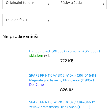
Originální tonery
Pásky a štítky
objednávka
antiviru
ESET
Fólie do faxu
O
nás
Nejprodávanější
Realizované
projekty
HP 153X Black (W1530X) - originální (W1530X)
Obchodní
podmínky
Skladem
(
9 ks
)
772 Kč
Autorizované
servisy
SPARE PRINT CF413X č. 410X / CRG-046HM
Rozšíření
Magenta pro tiskárny HP / Canon (119052)
záruk
Do týdne
a
pojištění
826 Kč
Splátky
ESSOX
SPARE PRINT CF412X č. 410X / CRG-046HY
Yellow pro tiskárny HP / Canon (119051)