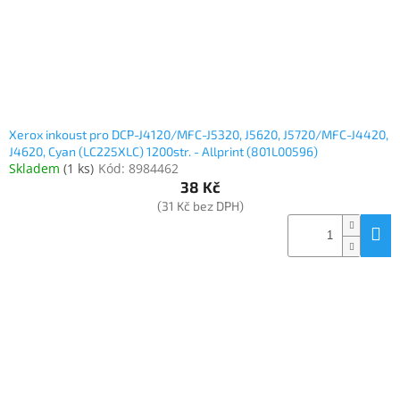
Xerox inkoust pro DCP-J4120/MFC-J5320, J5620, J5720/MFC-J4420,
J4620, Cyan (LC225XLC) 1200str. - Allprint (801L00596)
Skladem
(
1 ks
)
Kód:
8984462
38 Kč
(31 Kč bez DPH)