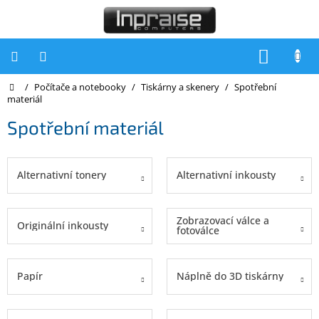
Přejít
na
obsah
NÁKUP
KOŠÍK
Domů
/
Počítače a notebooky
/
Tiskárny a skenery
/
Spotřební
Počítače
materiál
Počítače
Spotřební materiál
Inpraise
Notebooky
Alternativní tonery
Alternativní inkousty
Tiskárny
Monitory
Zobrazovací válce a
Originální inkousty
fotoválce
Akce
a
slevy
Papír
Náplně do 3D tiskárny
Oblíbené
Kontakty