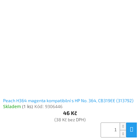
Peach H364 magenta kompatibilní s HP No. 364, CB319EE (313792)
Skladem
(
1 ks
)
Kód:
9306446
46 Kč
(38 Kč bez DPH)