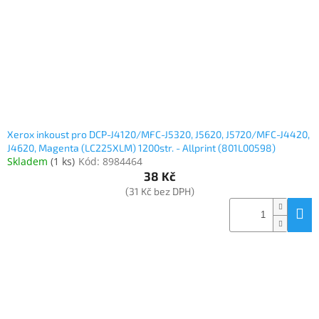
Xerox inkoust pro DCP-J4120/MFC-J5320, J5620, J5720/MFC-J4420,
J4620, Magenta (LC225XLM) 1200str. - Allprint (801L00598)
Skladem
(
1 ks
)
Kód:
8984464
38 Kč
(31 Kč bez DPH)