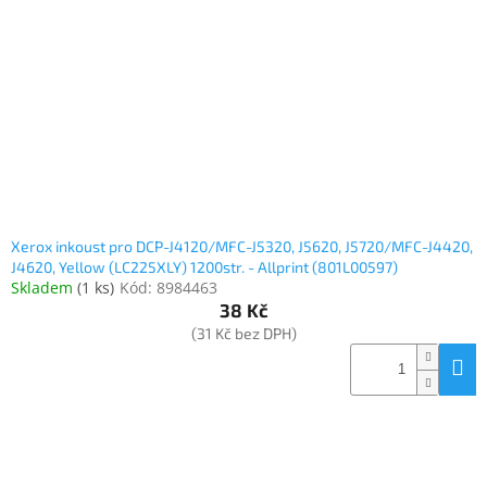
Xerox inkoust pro DCP-J4120/MFC-J5320, J5620, J5720/MFC-J4420,
J4620, Yellow (LC225XLY) 1200str. - Allprint (801L00597)
Skladem
(
1 ks
)
Kód:
8984463
38 Kč
(31 Kč bez DPH)