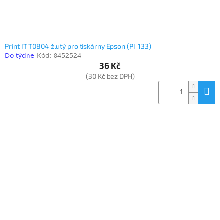
Print IT T0804 žlutý pro tiskárny Epson (PI-133)
Do týdne
Kód:
8452524
36 Kč
(30 Kč bez DPH)