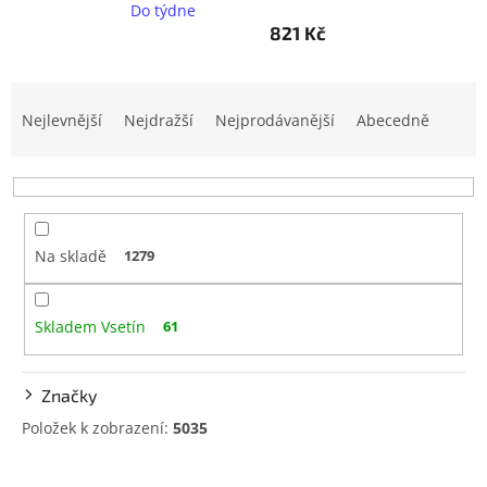
Do týdne
www.inpraise.cz
821 Kč
Gaming
Ř
Telefony
a
Nejlevnější
Nejdražší
Nejprodávanější
Abecedně
a
z
tablety
e
n
Cyklo
í
a
sport
p
Na skladě
1279
r
o
Dílna
d
a
zahrada
Skladem Vsetín
61
u
k
t
Velké
Značky
spotřebiče
ů
Položek k zobrazení:
5035
Počítače
V
a
notebooky