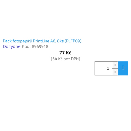
Pack fotopapírů PrintLine A6, 8ks (PLFP09)
Do týdne
Kód:
8969918
77 Kč
(64 Kč bez DPH)