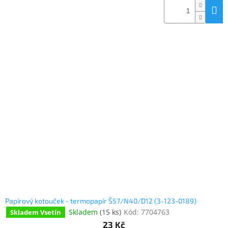
Papírový kotouček - termopapír Š57/N40/D12 (3-123-0189)
Skladem
(
15 ks
)
Kód:
7704763
Skladem Vsetín
23 Kč