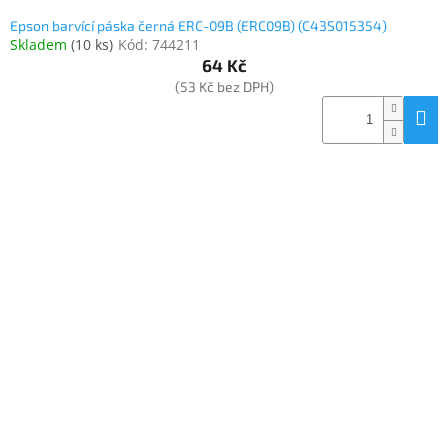
Epson barvící páska černá ERC-09B (ERC09B) (C43S015354)
Skladem
(
10 ks
)
Kód:
744211
64 Kč
(53 Kč bez DPH)