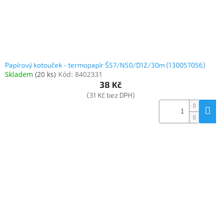
Papírový kotouček - termopapír Š57/N50/D12/30m (130057056)
Skladem
(
20 ks
)
Kód:
8402331
38 Kč
(31 Kč bez DPH)