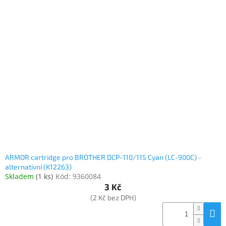
ý
p
i
Elektronika
s
p
Domácnost
r
o
d
%
Black
u
Friday
k
t
VÝPRODEJ
ů
Akční
zboží
ARMOR cartridge pro BROTHER DCP-110/115 Cyan (LC-900C) -
alternativní (K12263)
Skladem
(
1 ks
)
Kód:
9360084
TONERY
A
3 Kč
CARTRIDGE
OEM
(2 Kč bez DPH)
Sestavy
počítačů