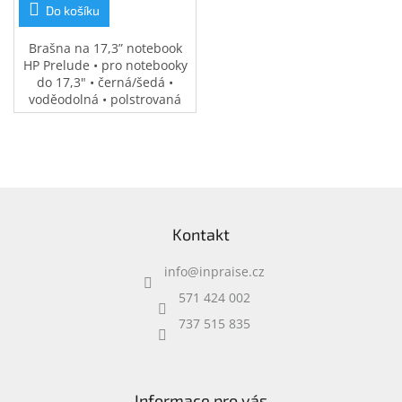
Do košíku
Brašna na 17,3” notebook
HP Prelude • pro notebooky
do 17,3" • černá/šedá •
voděodolná • polstrovaná
přihrádka na notebook •
speciální kapsy na
příslušenství • 0,37 kg
Z
á
Kontakt
p
a
info
@
inpraise.cz
t
í
571 424 002
737 515 835
Informace pro vás