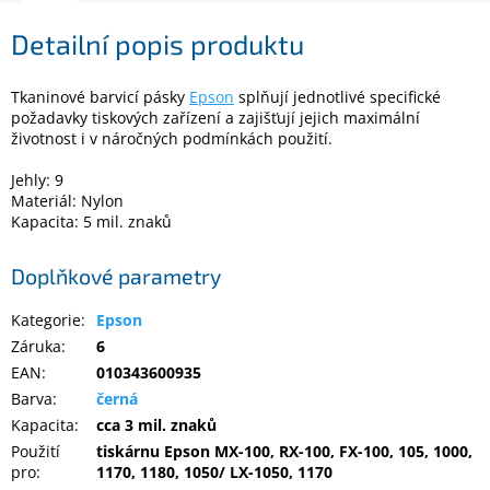
Detailní popis produktu
Elektronika
Tkaninové barvicí pásky
Epson
splňují jednotlivé specifické
Domácnost
požadavky tiskových zařízení a zajišťují jejich maximální
životnost i v náročných podmínkách použití.
%
Jehly: 9
Black
Materiál: Nylon
Friday
Kapacita: 5 mil. znaků
VÝPRODEJ
Doplňkové parametry
Kategorie
:
Epson
Akční
zboží
Záruka
:
6
EAN
:
010343600935
TONERY
A
Barva
:
černá
CARTRIDGE
Kapacita
:
cca 3 mil. znaků
OEM
Použití
tiskárnu Epson MX-100, RX-100, FX-100, 105, 1000,
pro
:
1170, 1180, 1050/ LX-1050, 1170
Sestavy
počítačů