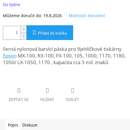
www.inpraise.cz
cena:
Do týdne
Gaming
Můžeme doručit do:
19.8.2026
Možnosti doručení
Telefony
Přidat do košíku
a
tablety
černá nylonová barvící páska pro 9jehličkové tiskárny
Cyklo
Epson
MX-100, RX-100, FX-100, 105, 1000, 1170, 1180,
a
1050/ LX-1050, 1170 , kapacita cca 3 mil. znaků
sport
Dílna
a
zahrada
ZEPTAT SE
HLÍDAT
SDÍLET
Velké
spotřebiče
Počítače
Popis
Diskuze
a
notebooky