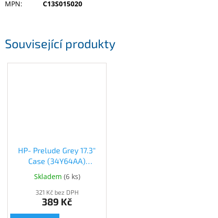
MPN
:
C13S015020
Inpraise
Kamerové
systémy
MILESIGHT
Související produkty
Doprodej
Přihlášení
HP- Prelude Grey 17.3"
Case (34Y64AA)
(34Y64AA)
Skladem
(
6 ks
)
321 Kč bez DPH
389 Kč