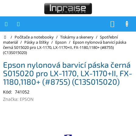
Přejít
na
obsah
NÁKUP
KOŠÍK
Domů
/
Počítače a notebooky
/
Tiskárny a skenery
/
Spotřební
Počítače
materiál
/
Pásky a štítky
/
Epson
/
Epson nylonová barvicí páska
černá S015020 pro LX-1170, LX-1170+II, FX-1180,1180+ (#8755)
Počítače
(C13S015020)
Inpraise
Epson nylonová barvicí páska černá
Notebooky
S015020 pro LX-1170, LX-1170+II, FX-
Tiskárny
1180,1180+ (#8755) (C13S015020)
Monitory
Kód:
741052
Značka:
EPSON
Akce
a
slevy
Oblíbené
Kontakty