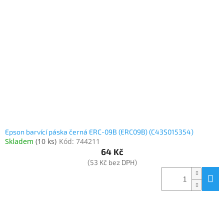
Elektronika
Domácnost
%
Black
Friday
VÝPRODEJ
Epson barvící páska černá ERC-09B (ERC09B) (C43S015354)
Skladem
(
10 ks
)
Kód:
744211
Akční
64 Kč
zboží
(53 Kč bez DPH)
TONERY
A
CARTRIDGE
OEM
Sestavy
počítačů