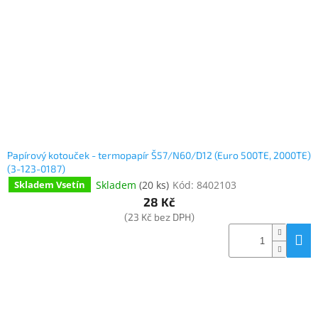
www.inpraise.cz
Gaming
Telefony
a
tablety
Cyklo
a
sport
Papírový kotouček - termopapír Š57/N60/D12 (Euro 500TE, 2000TE)
(3-123-0187)
Skladem
(
20 ks
)
Kód:
8402103
Skladem Vsetín
Dílna
a
28 Kč
zahrada
(23 Kč bez DPH)
Velké
spotřebiče
Počítače
a
notebooky