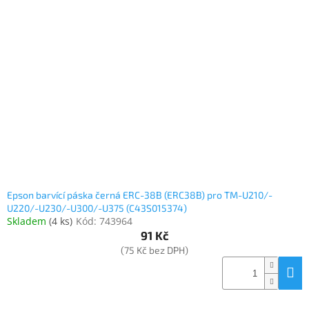
Inpraise
Kamerové
systémy
MILESIGHT
Doprodej
Přihlášení
Epson barvící páska černá ERC-38B (ERC38B) pro TM-U210/-
U220/-U230/-U300/-U375 (C43S015374)
Skladem
(
4 ks
)
Kód:
743964
91 Kč
(75 Kč bez DPH)