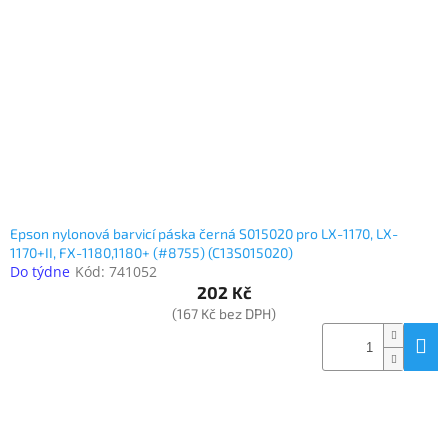
Epson nylonová barvicí páska černá S015020 pro LX-1170, LX-
1170+II, FX-1180,1180+ (#8755) (C13S015020)
Do týdne
Kód:
741052
202 Kč
(167 Kč bez DPH)