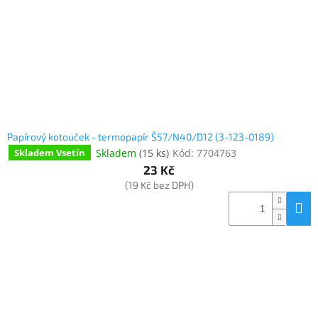
o
k
objednávka
d
t
antiviru
u
ů
ESET
k
t
O
nás
ů
Realizované
projekty
Papírový kotouček - termopapír Š57/N40/D12 (3-123-0189)
Obchodní
Skladem
(
15 ks
)
Kód:
7704763
Skladem Vsetín
podmínky
23 Kč
(19 Kč bez DPH)
Autorizované
servisy
Rozšíření
záruk
a
pojištění
Splátky
ESSOX