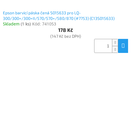
Epson barvicí páska čená S015633 pro LQ-
300/300+/300+II/570/570+/580/870 (#7753) (C13S015633)
Skladem
(
1 ks
)
Kód:
741053
178 Kč
(147 Kč bez DPH)