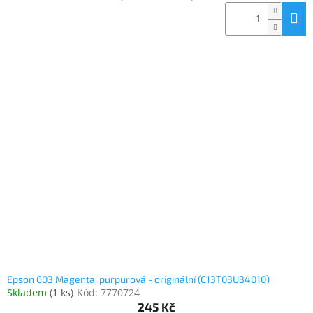
Epson 603 Magenta, purpurová - originální (C13T03U34010)
Skladem
(
1 ks
)
Kód:
7770724
245 Kč