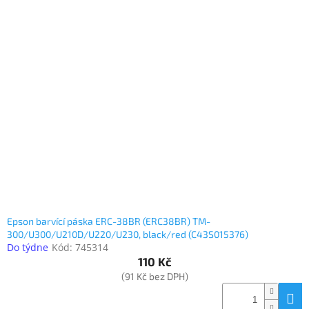
Epson barvící páska ERC-38BR (ERC38BR) TM-
300/U300/U210D/U220/U230, black/red (C43S015376)
Do týdne
Kód:
745314
110 Kč
(91 Kč bez DPH)