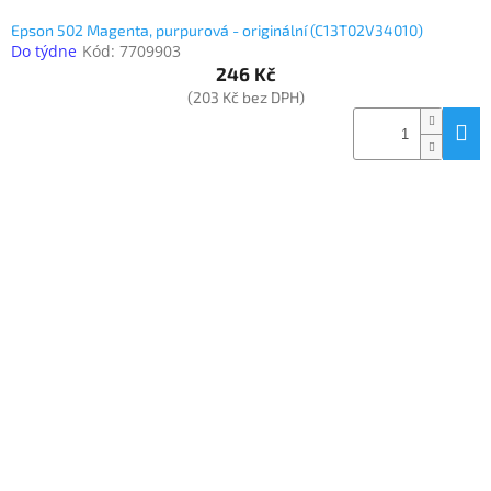
Epson 502 Magenta, purpurová - originální (C13T02V34010)
Do týdne
Kód:
7709903
246 Kč
(203 Kč bez DPH)