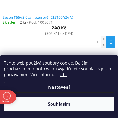
Epson T6642 Cyan, azurová (C13T66424A)
Skladem
(
2 ks
)
Kód:
1005071
248 Kč
(205 Kč bez DPH)
Tento web používá soubory cookie. Dalším
procházením tohoto webu vyjadřujete souhlas s jejich
používáním.. Více informací
zde
.
Nastavení
ě
Zobrazit
Souhlasím