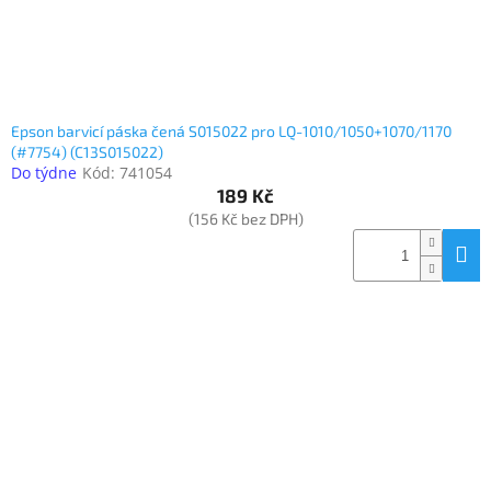
Epson barvicí páska čená S015022 pro LQ-1010/1050+1070/1170
(#7754) (C13S015022)
Do týdne
Kód:
741054
189 Kč
(156 Kč bez DPH)