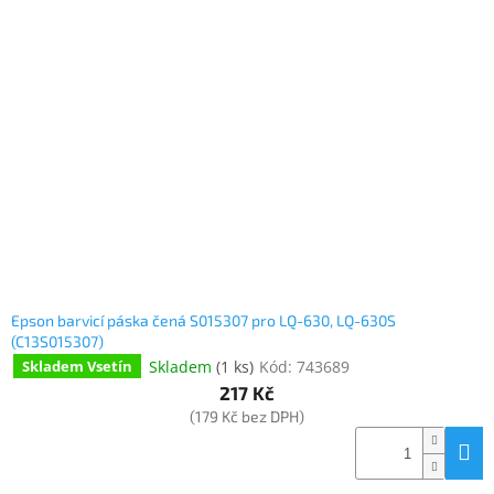
Epson barvicí páska čená S015307 pro LQ-630, LQ-630S
(C13S015307)
Skladem
(
1 ks
)
Kód:
743689
Skladem Vsetín
217 Kč
(179 Kč bez DPH)