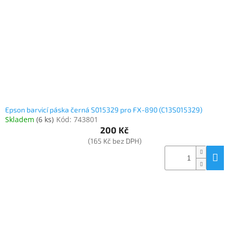
Epson barvicí páska černá S015329 pro FX-890 (C13S015329)
Skladem
(
6 ks
)
Kód:
743801
200 Kč
(165 Kč bez DPH)