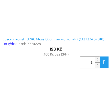
Epson inkoust T3240 Gloss Optimizer - originální (C13T32404010)
Do týdne
Kód:
7770228
193 Kč
(160 Kč bez DPH)