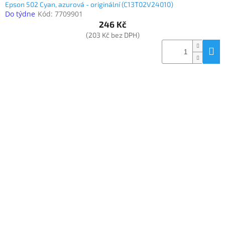
Epson 502 Cyan, azurová - originální (C13T02V24010)
Do týdne
Kód:
7709901
246 Kč
(203 Kč bez DPH)