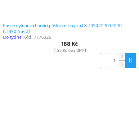
Epson nylonová barvicí páska černá pro LX-1350/1170II/1170
(C13S015642)
Do týdne
Kód:
7770326
188 Kč
(155 Kč bez DPH)