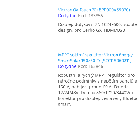
Victron GX Touch 70 (BPP900455070)
Do týdne
Kód:
133855
Displej, dotykový, 7", 1024x600, vodot
design, pro Cerbo GX, HDMI/USB
MPPT solární regulátor Victron Energy
SmartSolar 150/60-Tr (SCC115060211)
Do týdne
Kód:
163846
Robustní a rychlý MPPT regulátor pro
náročné podmínky s napětím panelů 
150 V, nabíjecí proud 60 A. Baterie
12/24/48V, FV max 860/1720/3440Wp,
konektor pro displej, vestavěný Blueto
smart.
O
v
l
á