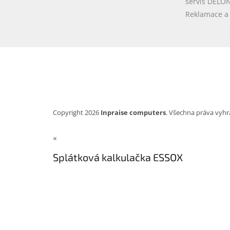
servis DELO
Reklamace a 
Copyright 2026
Inpraise computers
. Všechna práva vyhr
×
Splátková kalkulačka ESSOX