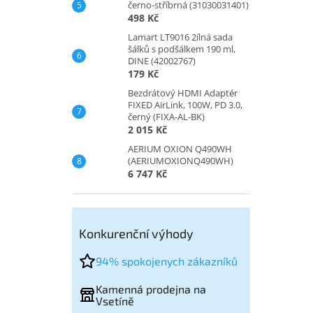
černo-stříbrná (31030031401)
498 Kč
Lamart LT9016 2ílná sada
šálků s podšálkem 190 ml,
DINE (42002767)
179 Kč
Bezdrátový HDMI Adaptér
FIXED AirLink, 100W, PD 3.0,
černý (FIXA-AL-BK)
2 015 Kč
AERIUM OXION Q490WH
(AERIUMOXIONQ490WH)
6 747 Kč
Konkurenční výhody
94% spokojenych zákazníků
Kamenná prodejna na
Vsetíně