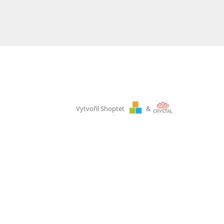
Vytvořil Shoptet
&