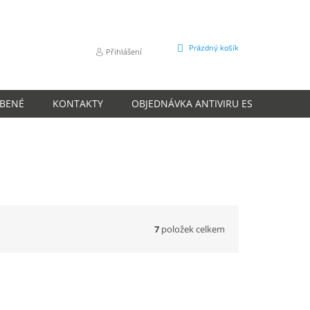
NÁKUPNÍ
Prázdný košík
Přihlášení
KOŠÍK
ÍBENÉ
KONTAKTY
OBJEDNÁVKA ANTIVIRU ESET
O N
7
položek celkem