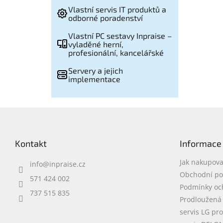
Vlastní servis IT produktů a
odborné poradenství
Vlastní PC sestavy Inpraise –
vyladěné herní,
profesionální, kancelářské
Servery a jejich
implementace
Z
á
p
Kontakt
Informace
a
t
Jak nakupova
info
@
inpraise.cz
í
Obchodní p
571 424 002
Podmínky oc
737 515 835
Prodloužená
servis LG pr