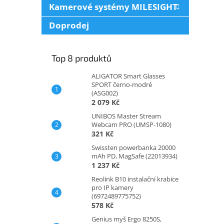
Kamerové systémy MILESIGHT
Doprodej
Top 8 produktů
ALIGATOR Smart Glasses
SPORT černo-modré
(ASG002)
2 079 Kč
UNIBOS Master Stream
Webcam PRO (UMSP-1080)
321 Kč
Swissten powerbanka 20000
mAh PD, MagSafe (22013934)
1 237 Kč
Reolink B10 instalační krabice
pro IP kamery
(6972489775752)
578 Kč
Genius myš Ergo 8250S,