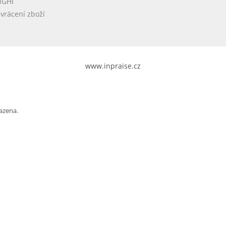
NGHI
vrácení zboží
www.inpraise.cz
azena.