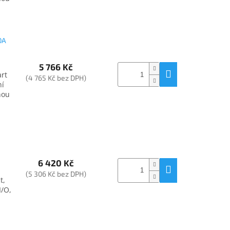
0A
5 766 Kč
art
(4 765 Kč bez DPH)
ní
nou
6 420 Kč
(5 306 Kč bez DPH)
t,
I/O,