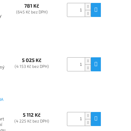
781 Kč
(645 Kč bez DPH)
y
5 025 Kč
(4 153 Kč bez DPH)
sný
0A
5 112 Kč
art
(4 225 Kč bez DPH)
ní
nou