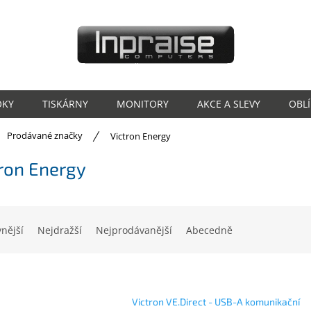
OKY
TISKÁRNY
MONITORY
AKCE A SLEVY
OBL
ů
Prodávané značky
Victron Energy
ron Energy
vnější
Nejdražší
Nejprodávanější
Abecedně
Victron VE.Direct - USB-A komunikační