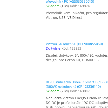
převodník k PC (ASS030530010)
Skladem
(
1 ks
)
Kód:
169874
Převodník, komunikační, pro regulátor
Victron, USB, VE.Direct
Victron GX Touch 50 (BPP900455050)
Do týdne
Kód:
133853
Displej, dotykový, 5", 800x480, vodotě
design, pro Cerbo GX, HDMI/USB
DC-DC nabíječka Orion-Tr Smart 12/12-3
(360W) neizolovaná (ORI121236140)
Skladem
(
2 ks
)
Kód:
163847
Nabíječka Victron Energy Orion-Tr Sm
DC-DC je profesionální DC-DC adaptiv
třístupňovou nabíječkou se zabudova