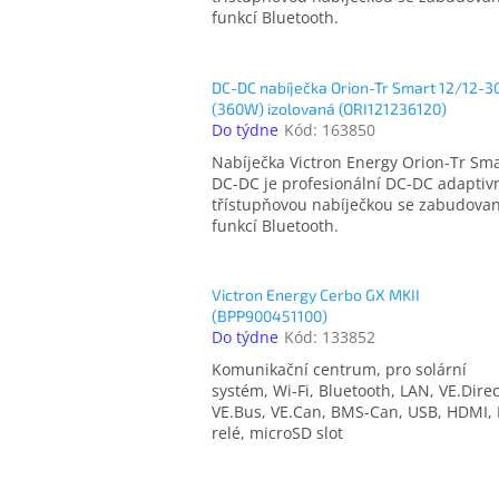
funkcí Bluetooth.
DC-DC nabíječka Orion-Tr Smart 12/12-3
(360W) izolovaná (ORI121236120)
Do týdne
Kód:
163850
Nabíječka Victron Energy Orion-Tr Sm
DC-DC je profesionální DC-DC adaptiv
třístupňovou nabíječkou se zabudova
funkcí Bluetooth.
Victron Energy Cerbo GX MKII
(BPP900451100)
Do týdne
Kód:
133852
Komunikační centrum, pro solární
systém, Wi-Fi, Bluetooth, LAN, VE.Direc
VE.Bus, VE.Can, BMS-Can, USB, HDMI, 
relé, microSD slot