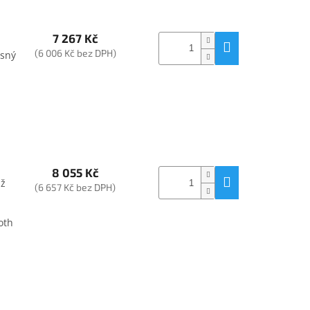
7 267 Kč
(6 006 Kč bez DPH)
ěsný
8 055 Kč
až
(6 657 Kč bez DPH)
oth