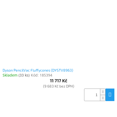
Dyson PencilVac Fluffycones (DYSTV8963)
Skladem
(
33 ks
)
Kód:
185394
11 717 Kč
(9 683 Kč bez DPH)