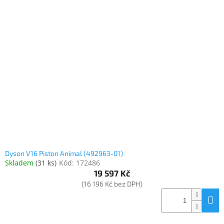
Dyson V16 Piston Animal (492963-01)
Skladem
(
31 ks
)
Kód:
172486
19 597 Kč
(16 196 Kč bez DPH)