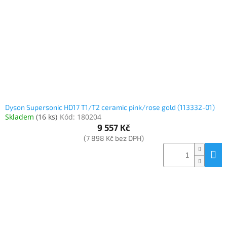
www.inpraise.cz
Gaming
Telefony
a
tablety
Cyklo
a
Dyson Supersonic HD17 T1/T2 ceramic pink/rose gold (113332-01)
sport
Skladem
(
16 ks
)
Kód:
180204
9 557 Kč
Dílna
(7 898 Kč bez DPH)
a
zahrada
Velké
spotřebiče
Počítače
a
notebooky