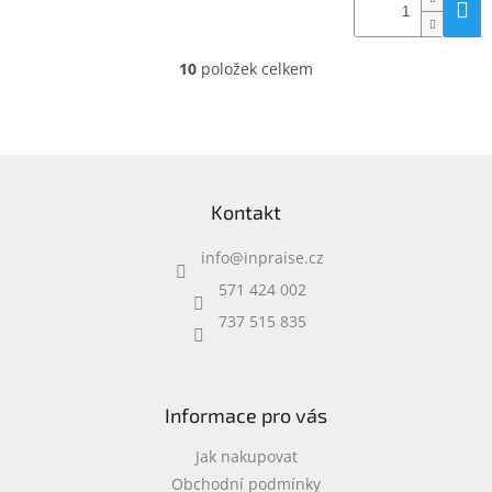
10
položek celkem
O
v
l
á
d
Z
a
á
c
Kontakt
p
í
a
p
info
@
inpraise.cz
t
r
í
v
571 424 002
k
737 515 835
y
v
ý
p
i
Informace pro vás
s
u
Jak nakupovat
Obchodní podmínky