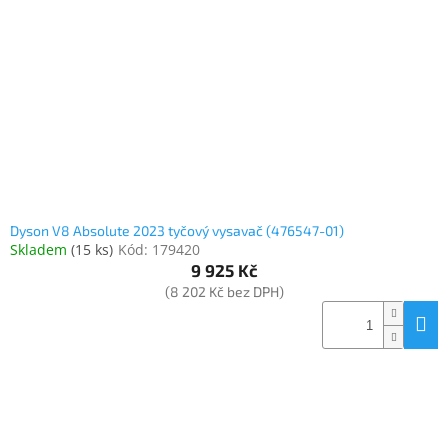
Elektronika
Domácnost
%
Black
Friday
Dyson V8 Absolute 2023 tyčový vysavač (476547-01)
VÝPRODEJ
Skladem
(
15 ks
)
Kód:
179420
9 925 Kč
(8 202 Kč bez DPH)
Akční
zboží
TONERY
A
CARTRIDGE
OEM
Sestavy
počítačů