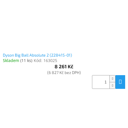
o
k
objednávka
d
t
antiviru
u
ů
ESET
k
t
O
nás
ů
Realizované
projekty
Dyson Big Ball Absolute 2 (228415-01)
Skladem
(
11 ks
)
Kód:
163025
Obchodní
podmínky
8 261 Kč
(6 827 Kč bez DPH)
Autorizované
servisy
Rozšíření
záruk
a
pojištění
Splátky
ESSOX