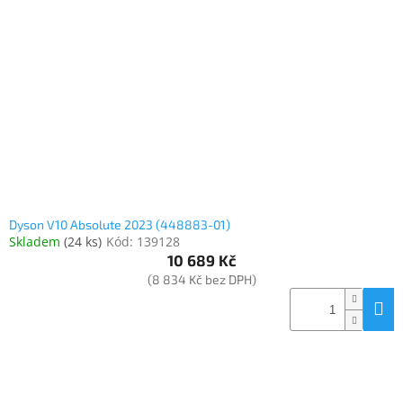
Inpraise
Kamerové
systémy
MILESIGHT
Doprodej
Přihlášení
Dyson V10 Absolute 2023 (448883-01)
Skladem
(
24 ks
)
Kód:
139128
10 689 Kč
(8 834 Kč bez DPH)