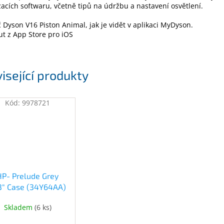
zacích softwaru, včetně tipů na údržbu a nastavení osvětlení.
 Dyson V16 Piston Animal, jak je vidět v aplikaci MyDyson.
t z App Store pro iOS
isející produkty
Kód:
9978721
HP- Prelude Grey
.3" Case (34Y64AA)
(34Y64AA)
Skladem
(
6 ks
)