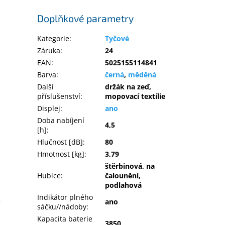
Doplňkové parametry
Kategorie
:
Tyčové
Záruka
:
24
EAN
:
5025155114841
Barva
:
černá
,
měděná
Další
držák na zeď,
příslušenství
:
mopovací textílie
Displej
:
ano
Doba nabíjení
4,5
[h]
:
Hlučnost [dB]
:
80
Hmotnost [kg]
:
3,79
štěrbinová, na
Hubice
:
čalounění,
podlahová
Indikátor plného
ano
í
sáčku//nádoby
:
Kapacita baterie
3850