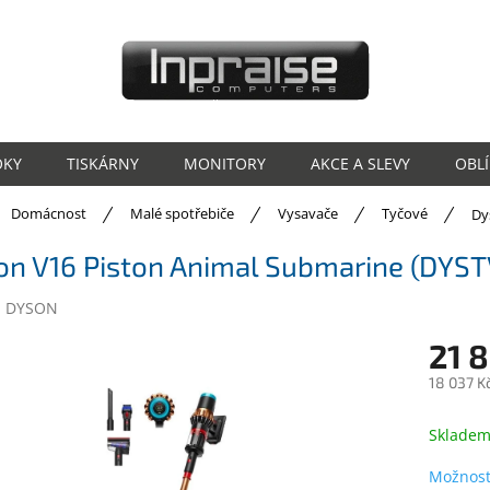
OKY
TISKÁRNY
MONITORY
AKCE A SLEVY
OBL
ů
Domácnost
Malé spotřebiče
Vysavače
Tyčové
Dy
on V16 Piston Animal Submarine (DYS
:
DYSON
21 
18 037 K
Měrná
cena:
Sklade
Možnost