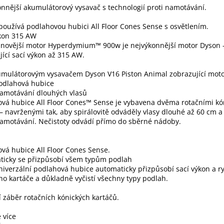
nnější akumulátorový vysavač s technologií proti namotávání.
oužívá podlahovou hubici All Floor Cones Sense s osvětlením.
ýkon 315 AW
jnovější motor Hyperdymium™ 900w je nejvýkonnější motor Dyson –
jící sací výkon až 315 AW.
mulátorovým vysavačem Dyson V16 Piston Animal zobrazující motor
odlahová hubice
namotávání dlouhých vlasů
vá hubice All Floor Cones™ Sense je vybavena dvěma rotačními kó
 – navrženými tak, aby spirálovitě odváděly vlasy dlouhé až 60 cm a
namotávání. Nečistoty odvádí přímo do sběrné nádoby.
vá hubice All Floor Cones Sense.
ticky se přizpůsobí všem typům podlah
iverzální podlahová hubice automaticky přizpůsobí sací výkon a ry
ho kartáče a důkladně vyčistí všechny typy podlah.
í záběr rotačních kónických kartáčů.
 více