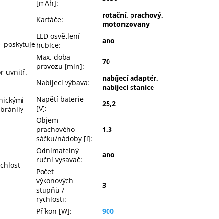
[mAh]
:
rotační, prachový,
Kartáče
:
motorizovaný
LED osvětlení
ano
 poskytuje
hubice
:
Max. doba
70
provozu [min]
:
 uvnitř.
nabíjecí adaptér,
Nabíjecí výbava
:
nabíjecí stanice
Napětí baterie
nickými
25,2
[V]
:
 bránily
Objem
prachového
1,3
sáčku/nádoby [l]
:
Odnímatelný
ano
ruční vysavač
:
chlost
Počet
výkonových
3
stupňů /
rychlostí
:
Příkon [W]
:
900