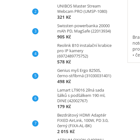
UNIBOS Master Stream
Webcam PRO (UMSP-1080)
321 Kč
Swissten powerbanka 20000
mAh PD, MagSafe (22013934)
905 Kč
Bra
not
Reolink B10 instalační krabice
pro
pro IP kamery
• č
(6972489775752)
vod
578 Kč
pol
Genius myš Ergo 8250S,
na 
černo-stříbrná (31030031401)
kap
498 Kč
0,3
Lamart LT9016 2ílná sada
šálků s podšálkem 190 ml,
DINE (42002767)
179 Kč
Bezdrátový HDMI Adaptér
FIXED AirLink, 100W, PD 3.0,
černý (FIXA-AL-BK)
2 015 Kč
AERIUM OXION Q490WH