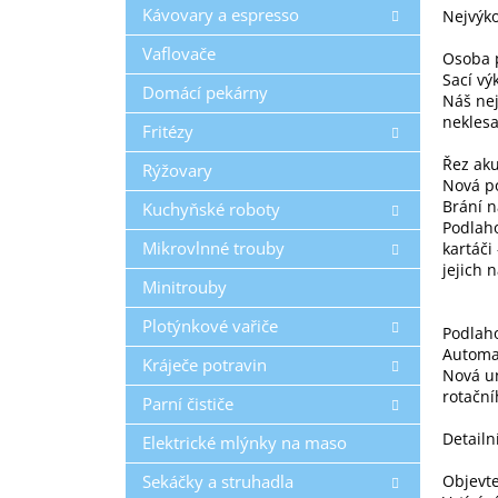
Kávovary a espresso
Nejvýko
Vaflovače
Osoba p
Sací v
Domácí pekárny
Náš ne
neklesa
Fritézy
Řez aku
Rýžovary
Nová p
Brání 
Kuchyňské roboty
Podlaho
Mikrovlnné trouby
kartáči
jejich 
Minitrouby
Plotýnkové vařiče
Podlaho
Automa
Kráječe potravin
Nová un
rotační
Parní čističe
Detailn
Elektrické mlýnky na maso
Sekáčky a struhadla
Objevte