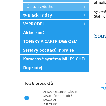
aktuali
Úprava vzduchu
Vysavač
% Black Friday
Stáhnou
VÝPRODEJ
Akční zboží
Souv
TONERY A CARTRIDGE OEM
Sestavy počítačů Inpraise
Kamerové systémy MILESIGHT
Doprodej
Top 8 produktů
17
ALIGATOR Smart Glasses
SPORT černo-modré
(ASG002)
2 079 Kč