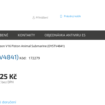
NÁKUPNÍ
Prázdný košík
Přihlášení
KOŠÍK
ÍBENÉ
KONTAKTY
OBJEDNÁVKA ANTIVIRU ESET
O N
son V16 Piston Animal Submarine (DYSTV4841)
TV4841)
Kód:
172279
825 Kč
č bez DPH
m
i doručení