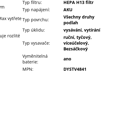
Typ filtru
:
HEPA H13 filtr
rým
Typ napájení
:
AKU
Všechny druhy
Max vytřete
Typ povrchu
:
podlah
Typ úklidu
:
vysávání, vytírání
je rozlité
ruční, tyčový,
Typ vysavače
:
víceúčelový,
Bezsáčkový
Vyměnitelná
ano
baterie
:
MPN
:
DYSTV4841