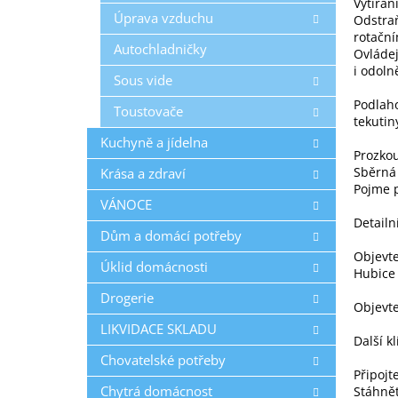
Vytírán
Úprava vzduchu
Odstraň
rotačn
Autochladničky
Ovládej
i odoln
Sous vide
Podlah
Toustovače
tekutin
Kuchyně a jídelna
Prozkou
Sběrná
Krása a zdraví
Pojme p
VÁNOCE
Detailn
Dům a domácí potřeby
Objevte
Úklid domácnosti
Hubice 
Drogerie
Objevte
LIKVIDACE SKLADU
Další kl
Chovatelské potřeby
Připojt
Chytrá domácnost
Stáhnět