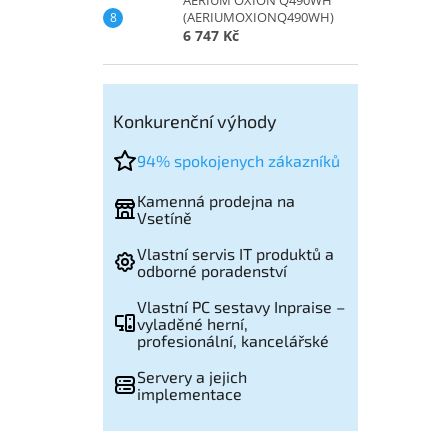
(AERIUMOXIONQ490WH)
6 747 Kč
Konkurenční výhody
94% spokojenych zákazníků
Kamenná prodejna na
Vsetíně
Vlastní servis IT produktů a
odborné poradenství
Vlastní PC sestavy Inpraise –
vyladěné herní,
profesionální, kancelářské
Servery a jejich
implementace