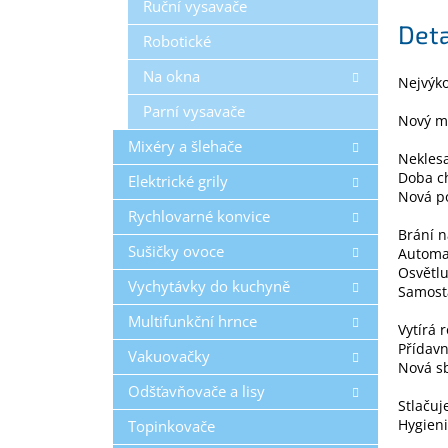
Ruční vysavače
Deta
Robotické
Na okna
Nejvýko
Parní vysavače
Nový m
Mixéry a šlehače
Neklesa
Doba c
Elektrické grily
Nová p
Rychlovarné konvice
Brání 
Sušičky ovoce
Automat
Osvětlu
Vychytávky do kuchyně
Samost
Multifunkční hrnce
Vytírá 
Přídavn
Vakuovačky
Nová s
Odšťavňovače a lisy
Stlačuj
Hygien
Topinkovače