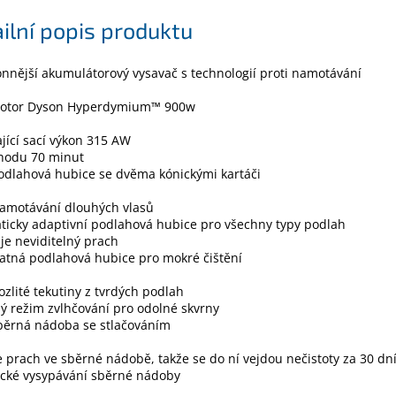
ilní popis produktu
nnější akumulátorový vysavač s technologií proti namotávání
otor Dyson Hyperdymium™ 900w
jící sací výkon 315 AW
hodu 70 minut
odlahová hubice se dvěma kónickými kartáči
namotávání dlouhých vlasů
icky adaptivní podlahová hubice pro všechny typy podlah
je neviditelný prach
atná podlahová hubice pro mokré čištění
rozlité tekutiny z tvrdých podlah
ý režim zvlhčování pro odolné skvrny
běrná nádoba se stlačováním
e prach ve sběrné nádobě, takže se do ní vejdou nečistoty za 30 dn
ické vysypávání sběrné nádoby