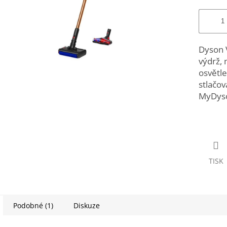
Dyson 
výdrž, 
osvětl
stlačov
MyDys
TISK
Podobné (1)
Diskuze