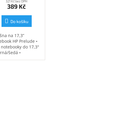
321 Kč bez DPH
389 Kč
Do košíku
šna na 17,3”
ebook HP Prelude •
 notebooky do 17,3"
erná/šedá •
ěodolná •
strovaná přihrádka
notebook • speciální
sy na příslušenství •
7 kg