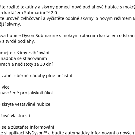
í
te rozlité tekutiny a skvrny pomocí nové podlahové hubice s mok
ím kartáčem Submarine™ 2.0
te úroveň zvlhčování a vyčistěte odolné skvrny. S novým režimem 
ější skvrny.
ová hubice Dyson Submarine s mokrým rotačním kartáčem odstraňu
y z tvrdé podlahy.
mejte režimy zvlhčování
 nádoba se stlačováním
rach a nečistoty za 30 dní
í záběr sběrné nádoby plné nečistot
 více
navržené pro jakýkoli úkol
 skryté vestavěné hubice
íčové vlastnosti
e se a zůstaňte informováni
e si aplikaci MyDyson™ a buďte automaticky informováni o nových