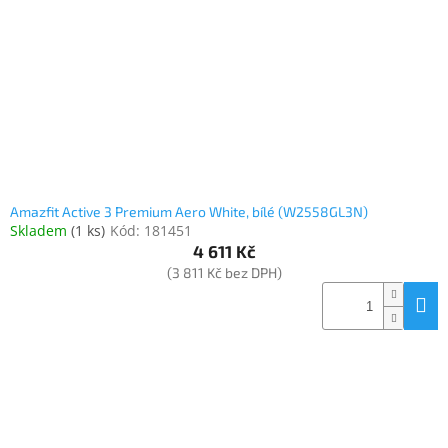
www.inpraise.cz
Gaming
Telefony
a
tablety
Cyklo
a
Amazfit Active 3 Premium Aero White, bílé (W2558GL3N)
sport
Skladem
(
1 ks
)
Kód:
181451
4 611 Kč
Dílna
(3 811 Kč bez DPH)
a
zahrada
Velké
spotřebiče
Počítače
a
notebooky