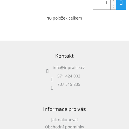
10
položek celkem
O
v
l
á
d
Z
a
á
c
Kontakt
p
í
a
p
info
@
inpraise.cz
t
r
í
v
571 424 002
k
737 515 835
y
v
ý
p
i
Informace pro vás
s
u
Jak nakupovat
Obchodní podmínky