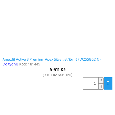
Elektronika
Domácnost
%
Black
Friday
Amazfit Active 3 Premium Apex Silver, stříbrné (W2558GL1N)
VÝPRODEJ
Do týdne
Kód:
181449
4 611 Kč
(3 811 Kč bez DPH)
Akční
zboží
TONERY
A
CARTRIDGE
OEM
Sestavy
počítačů