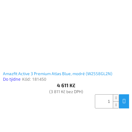
Inpraise
Kamerové
systémy
MILESIGHT
Doprodej
Přihlášení
Amazfit Active 3 Premium Atlas Blue, modré (W2558GL2N)
Do týdne
Kód:
181450
4 611 Kč
(3 811 Kč bez DPH)