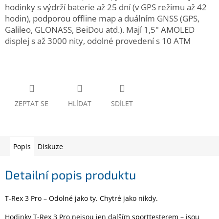
www.inpraise.cz
hodinky s výdrží baterie až 25 dní (v GPS režimu až 42
hodin), podporou offline map a duálním GNSS (GPS,
Gaming
Galileo, GLONASS, BeiDou atd.). Mají 1,5" AMOLED
displej s až 3000 nity, odolné provedení s 10 ATM
Telefony
a
tablety
Cyklo
a
ZEPTAT SE
HLÍDAT
SDÍLET
sport
Dílna
a
zahrada
Popis
Diskuze
Velké
Detailní popis produktu
spotřebiče
T-Rex 3 Pro – Odolné jako ty. Chytré jako nikdy.
Počítače
a
Hodinky T-Rex 3 Pro nejsou jen dalším sporttesterem – jsou
notebooky