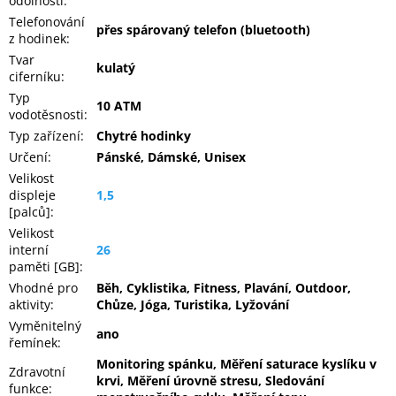
odolnosti
:
Telefonování
přes spárovaný telefon (bluetooth)
z hodinek
:
Tvar
kulatý
ciferníku
:
Typ
10 ATM
vodotěsnosti
:
Typ zařízení
:
Chytré hodinky
Určení
:
Pánské, Dámské, Unisex
Velikost
displeje
1,5
[palců]
:
Velikost
interní
26
paměti [GB]
:
Vhodné pro
Běh, Cyklistika, Fitness, Plavání, Outdoor,
aktivity
:
Chůze, Jóga, Turistika, Lyžování
Vyměnitelný
ano
řemínek
:
Monitoring spánku, Měření saturace kyslíku v
Zdravotní
krvi, Měření úrovně stresu, Sledování
funkce
: