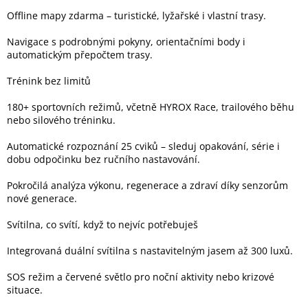
Inpraise
Offline mapy zdarma – turistické, lyžařské i vlastní trasy.
Kamerové
Navigace s podrobnými pokyny, orientačními body i
systémy
automatickým přepočtem trasy.
MILESIGHT
Trénink bez limitů
Doprodej
180+ sportovních režimů, včetně HYROX Race, trailového běhu
Přihlášení
nebo silového tréninku.
Automatické rozpoznání 25 cviků – sleduj opakování, série i
dobu odpočinku bez ručního nastavování.
Pokročilá analýza výkonu, regenerace a zdraví díky senzorům
nové generace.
Svítilna, co svítí, když to nejvíc potřebuješ
Integrovaná duální svítilna s nastavitelným jasem až 300 luxů.
SOS režim a červené světlo pro noční aktivity nebo krizové
situace.