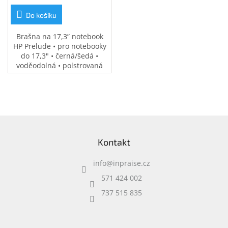
Do košíku
Brašna na 17,3” notebook
HP Prelude • pro notebooky
do 17,3" • černá/šedá •
voděodolná • polstrovaná
přihrádka na notebook •
speciální kapsy na
příslušenství • 0,37 kg
Z
á
Kontakt
p
a
info
@
inpraise.cz
t
í
571 424 002
737 515 835