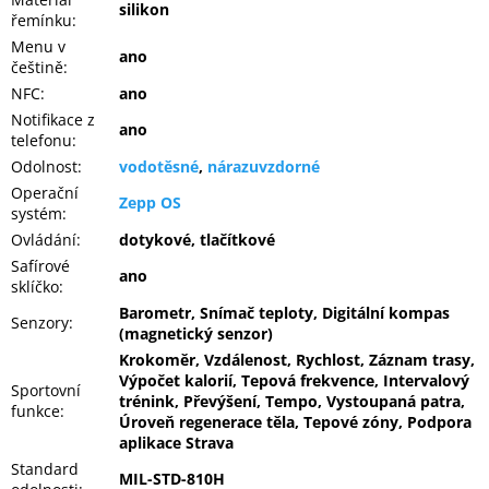
silikon
řemínku
:
Menu v
ano
češtině
:
NFC
:
ano
Notifikace z
ano
telefonu
:
Odolnost
:
vodotěsné
,
nárazuvzdorné
Operační
Zepp OS
systém
:
Ovládání
:
dotykové, tlačítkové
Safírové
ano
sklíčko
:
Barometr, Snímač teploty, Digitální kompas
Senzory
:
(magnetický senzor)
Krokoměr, Vzdálenost, Rychlost, Záznam trasy,
Výpočet kalorií, Tepová frekvence, Intervalový
Sportovní
trénink, Převýšení, Tempo, Vystoupaná patra,
funkce
:
Úroveň regenerace těla, Tepové zóny, Podpora
aplikace Strava
Standard
MIL-STD-810H