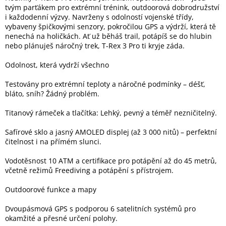
tvým parťákem pro extrémní trénink, outdoorová dobrodružství
i každodenní výzvy. Navrženy s odolností vojenské třídy,
Elektronika
vybaveny špičkovými senzory, pokročilou GPS a výdrží, která tě
nenechá na holičkách. Ať už běháš trail, potápíš se do hlubin
nebo plánuješ náročný trek, T-Rex 3 Pro ti kryje záda.
Domácnost
Odolnost, která vydrží všechno
%
Testovány pro extrémní teploty a náročné podmínky – déšť,
Black
bláto, sníh? Žádný problém.
Friday
Titanový rámeček a tlačítka: Lehký, pevný a téměř nezničitelný.
VÝPRODEJ
Safírové sklo a jasný AMOLED displej (až 3 000 nitů) – perfektní
čitelnost i na přímém slunci.
Akční
zboží
Vodotěsnost 10 ATM a certifikace pro potápění až do 45 metrů,
včetně režimů Freediving a potápění s přístrojem.
TONERY
A
Outdoorové funkce a mapy
CARTRIDGE
OEM
Dvoupásmová GPS s podporou 6 satelitních systémů pro
Sestavy
okamžité a přesné určení polohy.
počítačů