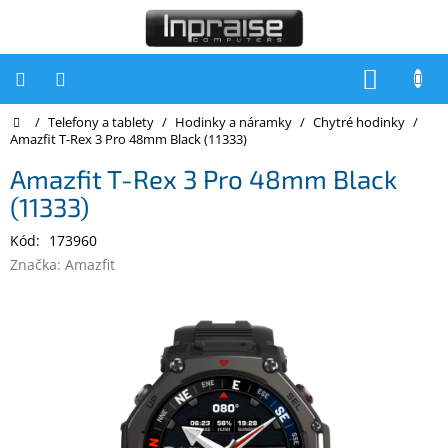
Přejít
na
obsah
NÁKUP
KOŠÍK
Domů
/
Telefony a tablety
/
Hodinky a náramky
/
Chytré hodinky
/
Počítače
Amazfit T-Rex 3 Pro 48mm Black (11333)
Počítače
Amazfit T-Rex 3 Pro 48mm Black
Inpraise
(11333)
Notebooky
Kód:
173960
Tiskárny
Značka:
Amazfit
Monitory
Akce
a
slevy
Oblíbené
Kontakty