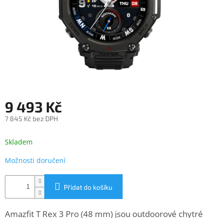
objednávka
antiviru
ESET
O
nás
Realizované
projekty
9 493 Kč
Obchodní
podmínky
7 845 Kč bez DPH
Autorizované
Měrná
servisy
cena:
Skladem
Rozšíření
Možnosti doručení
záruk
a
pojištění
Přidat do košíku
Splátky
ESSOX
Amazfit T Rex 3 Pro (48 mm) jsou outdoorové chytré