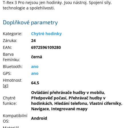
T-Rex 3 Pro nejsou jen hodinky. Jsou nástroj. Spojení síly,
technologie a spolehlivosti.
Doplňkové parametry
Kategorie
:
Chytré hodinky
Záruka
:
24
EAN
:
6972596109280
Barva
černá
řemínku
:
Bluetooth
:
ano
GPS
:
ano
Hmotnost
64,5
[g]
:
Ovládání přehrávače hudby v mobilu,
Chytré
Předpověď počasí, Přehrávač hudby v
funkce
:
hodinkách, Hledání telefonu, Vlastní ciferníky,
Navigace, Integrované mapy
Kompatibilní
Android
OS
:
Materiál