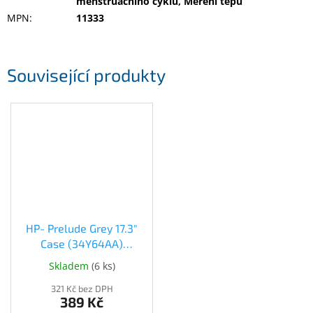
menstruačního cyklu, Měření tepu
MPN
:
11333
Související produkty
HP- Prelude Grey 17.3"
Case (34Y64AA)
(34Y64AA)
Skladem
(
6 ks
)
321 Kč bez DPH
389 Kč