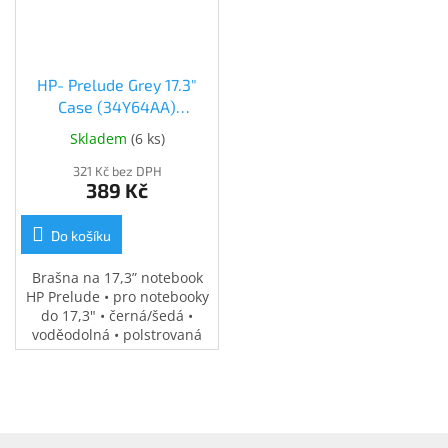
Inpraise
Kamerové
systémy
MILESIGHT
HP- Prelude Grey 17.3"
Case (34Y64AA)
(34Y64AA)
Doprodej
Skladem
(
6 ks
)
321 Kč bez DPH
Přihlášení
389 Kč
Do košíku
Brašna na 17,3” notebook
HP Prelude • pro notebooky
do 17,3" • černá/šedá •
voděodolná • polstrovaná
přihrádka na notebook •
speciální kapsy na
příslušenství • 0,37 kg
Z