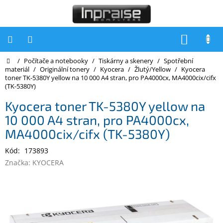
Přejít
na
obsah
NÁKUP
KOŠÍK
Domů
/
Počítače a notebooky
/
Tiskárny a skenery
/
Spotřební
Počítače
materiál
/
Originální tonery
/
Kyocera
/
Žlutý/Yellow
/
Kyocera
toner TK-5380Y yellow na 10 000 A4 stran, pro PA4000cx, MA4000cix/cifx
Počítače
(TK-5380Y)
Inpraise
Kyocera toner TK-5380Y yellow na
Notebooky
10 000 A4 stran, pro PA4000cx,
Tiskárny
MA4000cix/cifx (TK-5380Y)
Monitory
Kód:
173893
Značka:
KYOCERA
Akce
a
slevy
Oblíbené
Kontakty