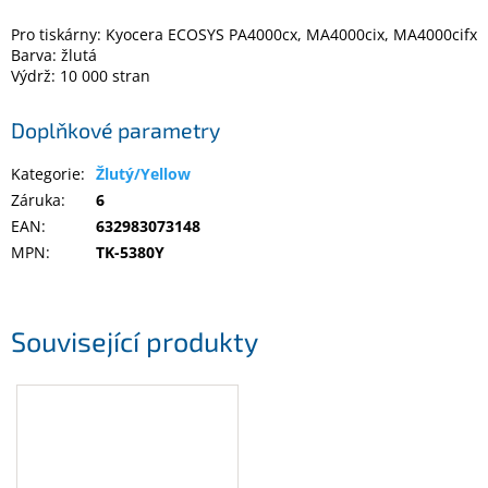
Pro tiskárny: Kyocera ECOSYS PA4000cx, MA4000cix, MA4000cifx
Barva: žlutá
Elektronika
Výdrž: 10 000 stran
Domácnost
Doplňkové parametry
Kategorie
:
Žlutý/Yellow
%
Black
Záruka
:
6
Friday
EAN
:
632983073148
MPN
:
TK-5380Y
VÝPRODEJ
Akční
Související produkty
zboží
TONERY
A
CARTRIDGE
OEM
Sestavy
počítačů