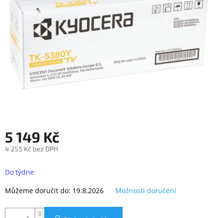
objednávka
antiviru
ESET
O
nás
Realizované
projekty
Obchodní
podmínky
Autorizované
5 149 Kč
servisy
4 255 Kč bez DPH
Rozšíření
Měrná
záruk
a
cena:
Do týdne
pojištění
Můžeme doručit do:
19.8.2026
Možnosti doručení
Splátky
ESSOX