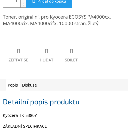
Přidat do košíku
www.inpraise.cz
Gaming
Toner, originální, pro Kyocera ECOSYS PA4000cx,
MA4000cix, MA4000cifx, 10000 stran, žlutý
Telefony
a
tablety
Cyklo
a
ZEPTAT SE
HLÍDAT
SDÍLET
sport
Dílna
a
zahrada
Popis
Diskuze
Detailní popis produktu
Velké
spotřebiče
Kyocera TK-5380Y
Počítače
a
ZÁKLADNÍ SPECIFIKACE
notebooky