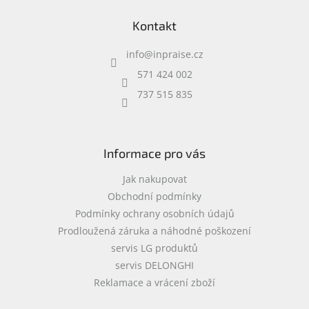
á
Kontakt
p
a
info
@
inpraise.cz
t
í
571 424 002
737 515 835
Informace pro vás
Jak nakupovat
Obchodní podmínky
Podmínky ochrany osobních údajů
Prodloužená záruka a náhodné poškození
servis LG produktů
servis DELONGHI
Reklamace a vrácení zboží