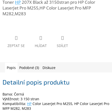
Toner
HP
207X Black až 3150stran pro HP Color
www.inpraise.cz
LaserJet Pro M255,HP Color LaserJet Pro MFP
Gaming
M282,M283
Telefony
a
tablety
ZEPTAT SE
HLÍDAT
SDÍLET
Cyklo
a
sport
Dílna
Popis
Podobné (3)
Diskuze
a
zahrada
Detailní popis produktu
Velké
spotřebiče
Barva: Černá
Výtěžnost: 3 150 stran
Kompatibilita:
HP
Color LaserJet Pro M255, HP Color LaserJet Pro
Počítače
a
MFP M282, M283
notebooky