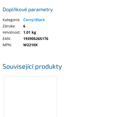
Doplňkové parametry
Elektronika
Kategorie
:
Černý/Black
Záruka
:
6
Domácnost
Hmotnost
:
1.01 kg
EAN
:
193905265176
%
MPN
:
W2210X
Black
Friday
VÝPRODEJ
Související produkty
Akční
zboží
TONERY
A
CARTRIDGE
OEM
Sestavy
počítačů