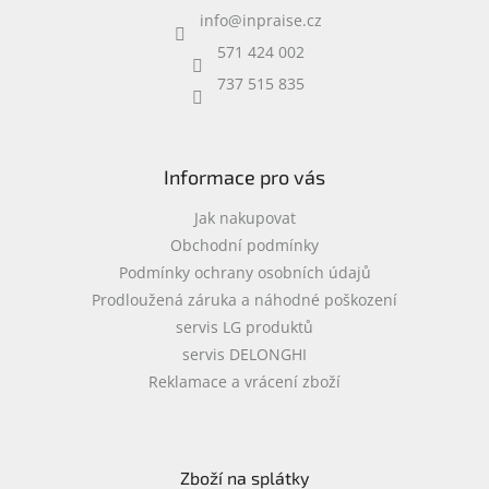
a
info
@
inpraise.cz
t
í
571 424 002
737 515 835
Informace pro vás
Jak nakupovat
Obchodní podmínky
Podmínky ochrany osobních údajů
Prodloužená záruka a náhodné poškození
servis LG produktů
servis DELONGHI
Reklamace a vrácení zboží
Zboží na splátky