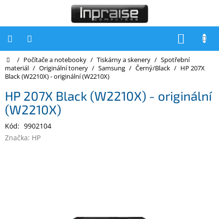
Přejít
na
obsah
NÁKUP
KOŠÍK
Domů
/
Počítače a notebooky
/
Tiskárny a skenery
/
Spotřební
Počítače
materiál
/
Originální tonery
/
Samsung
/
Černý/Black
/
HP 207X
Black (W2210X) - originální (W2210X)
Počítače
Inpraise
HP 207X Black (W2210X) - originální
(W2210X)
Notebooky
Kód:
9902104
Tiskárny
Značka:
HP
Monitory
Akce
a
slevy
Oblíbené
Kontakty