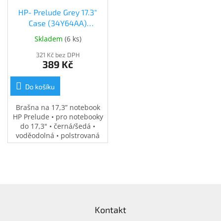
Inpraise
HP- Prelude Grey 17.3"
Case (34Y64AA)
Kamerové
systémy
(34Y64AA)
Skladem
(
6 ks
)
MILESIGHT
321 Kč bez DPH
389 Kč
Doprodej
Přihlášení
Do košíku
Brašna na 17,3” notebook
HP Prelude • pro notebooky
do 17,3" • černá/šedá •
voděodolná • polstrovaná
přihrádka na notebook •
speciální kapsy na
příslušenství • 0,37 kg
Z
á
Kontakt
p