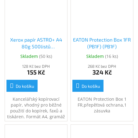
Xerox papír ASTRO+ A4
EATON Protection Box 1FR
80g 500listů
(PB1F) (PB1F)
(003R93526)
Skladem
(
50 ks
)
Skladem
(
16 ks
)
128 Kč bez DPH
268 Kč bez DPH
155 Kč
324 Kč
Do košíku
Do košíku
Kancelářský kopírovací
EATON Protection Box 1
papír, vhodný pro běžné
FR,přepěťová ochrana,1
použití do kopírek, faxů a
zásuvka
tiskáren. Formát A4, gramáž
80g, balení 500 listů.