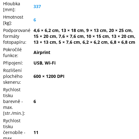
Hloubka
337
[mm]
:
Hmotnost
6
[kg]
:
Podporované
4,6 × 6,2 cm, 13 × 18 cm, 9 × 13 cm, 20 × 25 cm,
formáty
15 × 20 cm, 7,6 × 7,6 cm, 10 × 15 cm, 13 × 20 cm,
fotopapíru
:
13 × 13 cm, 5 × 7,6 cm, 6,2 × 6,2 cm, 6,8 × 6,8 cm
Pokročilé
Airprint
funkce
:
Připojení
:
USB, Wi-Fi
Rozlišení
plochého
600 × 1200 DPI
skeneru
:
Rychlost
tisku
barevně -
6
max.
[str./min.]
:
Rychlost
tisku
černobíle -
11
max.