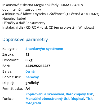
Inkoustová tiskárna MegaTank řady PIXMA G3430 s
doplnitelnými zásobníky
4 inkoustové láhve s vysokou výtěžností (1× černá a 1× C/M/Y)
Napájecí kabel
Příručky a další dokumenty
Instalační disk CD-ROM (disk CD jen pro systém Windows)
Doplňkové parametry
Kategorie
:
S tankovým systémem
Záruka
:
12
Hmotnost
:
8 kg
EAN
:
4549292213287
Barva
:
černá
Barva tisku
:
barevný
Displej
:
grafický
Formát tisku
:
A4
Kopírování a skenování
,
Bezokrajový tisk
,
Funkce
:
Manuální oboustranný tisk (duplex)
,
Tisk
fotografií