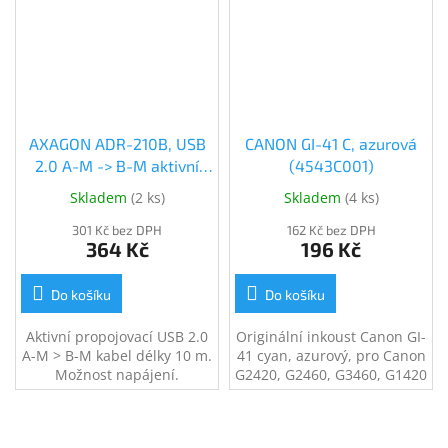
internetové sítě
AXAGON ADR-210B, USB
CANON GI-41 C, azurová
2.0 A-M -> B-M aktivní
(4543C001)
propojovací / repeater
Skladem
(
2 ks
)
Skladem
(
4 ks
)
kabel, 10m (ADR-210B)
301 Kč bez DPH
162 Kč bez DPH
364 Kč
196 Kč
Do košíku
Do košíku
Aktivní propojovací USB 2.0
Originální inkoust Canon GI-
A-M > B-M kabel délky 10 m.
41 cyan, azurový, pro Canon
Možnost napájení.
G2420, G2460, G3460, G1420