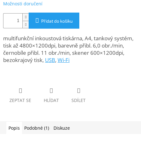
www.inpraise.cz
Možnosti doručení
Gaming
Přidat do košíku
Telefony
a
multifunkční inkoustová tiskárna, A4, tankový systém,
tablety
tisk až 4800×1200dpi, barevně přibl. 6,0 obr./min,
černobíle přibl. 11 obr./min, skener 600×1200dpi,
Cyklo
bezokrajový tisk,
USB
,
Wi-Fi
a
sport
Dílna
a
zahrada
ZEPTAT SE
HLÍDAT
SDÍLET
Velké
spotřebiče
Popis
Podobné (1)
Diskuze
Počítače
a
notebooky