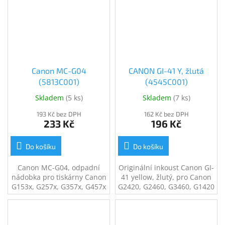
Canon MC-G04
CANON GI-41 Y, žlutá
(5813C001)
(4545C001)
Skladem
(
5 ks
)
Skladem
(
7 ks
)
193 Kč bez DPH
162 Kč bez DPH
233 Kč
196 Kč
Do košíku
Do košíku
Canon MC-G04, odpadní
Originální inkoust Canon GI-
nádobka pro tiskárny Canon
41 yellow, žlutý, pro Canon
G153x, G257x, G357x, G457x
G2420, G2460, G3460, G1420