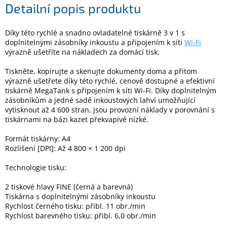
Detailní popis produktu
Elektronika
Díky této rychlé a snadno ovladatelné tiskárně 3 v 1 s
doplnitelnými zásobníky inkoustu a připojením k síti
Wi-Fi
výrazně ušetříte na nákladech za domácí tisk.
Domácnost
Tiskněte, kopírujte a skenujte dokumenty doma a přitom
výrazně ušetřete díky této rychlé, cenově dostupné a efektivní
%
Black
tiskárně MegaTank s připojením k síti Wi-Fi. Díky doplnitelným
Friday
zásobníkům a jedné sadě inkoustových lahví umožňující
vytisknout až 4 600 stran, jsou provozní náklady v porovnání s
tiskárnami na bázi kazet překvapivě nízké.
VÝPRODEJ
Formát tiskárny: A4
Rozlišení [DPI]: Až 4 800 × 1 200 dpi
Akční
zboží
Technologie tisku:
TONERY
A
2 tiskové hlavy FINE (černá a barevná)
CARTRIDGE
Tiskárna s doplnitelnými zásobníky inkoustu
OEM
Rychlost černého tisku: přibl. 11 obr./min
Rychlost barevného tisku: přibl. 6,0 obr./min
Sestavy
počítačů