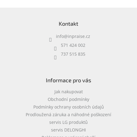
Z
á
Kontakt
p
a
info
@
inpraise.cz
t
í
571 424 002
737 515 835
Informace pro vás
Jak nakupovat
Obchodní podmínky
Podmínky ochrany osobních údajů
Prodloužená záruka a náhodné poškození
servis LG produktů
servis DELONGHI