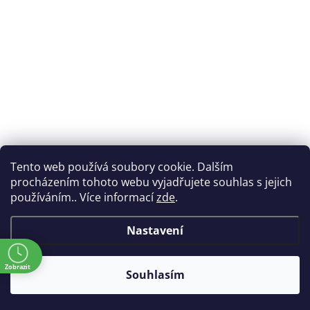
Tento web používá soubory cookie. Dalším
procházením tohoto webu vyjadřujete souhlas s jejich
používáním.. Více informací
zde
.
Nastavení
ě
Zobrazit
Souhlasím