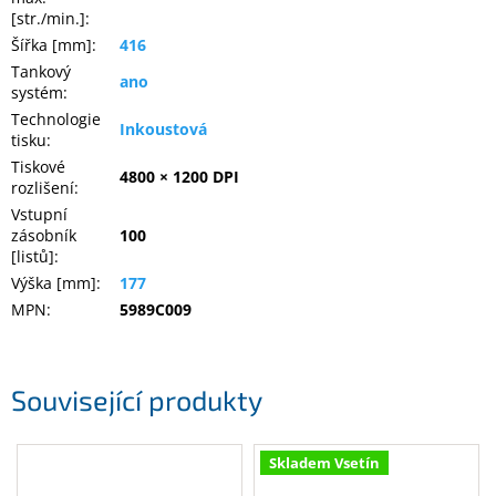
[str./min.]
:
Šířka [mm]
:
416
Tankový
ano
systém
:
Technologie
Inkoustová
tisku
:
Tiskové
4800 × 1200 DPI
rozlišení
:
Vstupní
zásobník
100
[listů]
:
Výška [mm]
:
177
MPN
:
5989C009
Související produkty
Skladem Vsetín