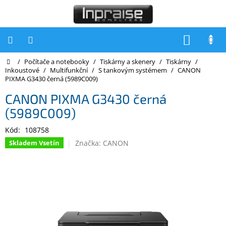
Přejít
na
obsah
NÁKUP
KOŠÍK
Domů
/
Počítače a notebooky
/
Tiskárny a skenery
/
Tiskárny
/
Počítače
Inkoustové
/
Multifunkční
/
S tankovým systémem
/
CANON
PIXMA G3430 černá (5989C009)
Počítače
Inpraise
CANON PIXMA G3430 černá
(5989C009)
Notebooky
Kód:
108758
Tiskárny
Značka:
CANON
Skladem Vsetín
Monitory
Akce
a
slevy
Oblíbené
Kontakty