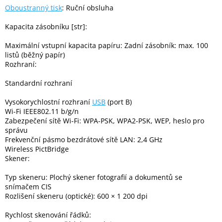
Inpraise
Oboustranný tisk
: Ruční obsluha
Kamerové
Kapacita zásobníku [str]:
systémy
MILESIGHT
Maximální vstupní kapacita papíru: Zadní zásobník: max. 100
listů (běžný papír)
Rozhraní:
Doprodej
Standardní rozhraní
Přihlášení
Vysokorychlostní rozhraní
USB
(port B)
Wi-Fi IEEE802.11 b/g/n
Zabezpečení sítě Wi-Fi: WPA-PSK, WPA2-PSK, WEP, heslo pro
správu
Frekvenční pásmo bezdrátové sítě LAN: 2,4 GHz
Wireless PictBridge
Skener:
Typ skeneru: Plochý skener fotografií a dokumentů se
snímačem CIS
Rozlišení skeneru (optické): 600 × 1 200 dpi
Rychlost skenování řádků: