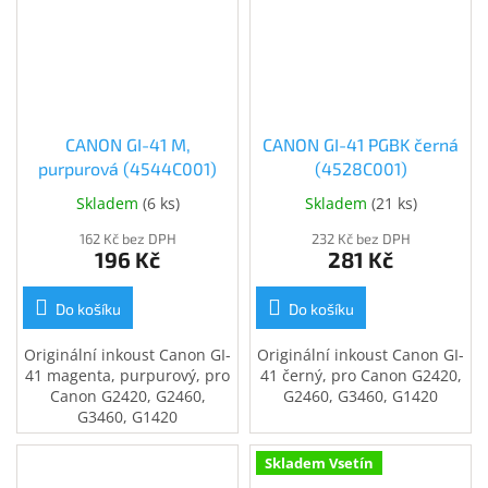
CANON GI-41 M,
CANON GI-41 PGBK černá
purpurová (4544C001)
(4528C001)
Skladem
(
6 ks
)
Skladem
(
21 ks
)
162 Kč bez DPH
232 Kč bez DPH
196 Kč
281 Kč
Do košíku
Do košíku
Originální inkoust Canon GI-
Originální inkoust Canon GI-
41 magenta, purpurový, pro
41 černý, pro Canon G2420,
Canon G2420, G2460,
G2460, G3460, G1420
G3460, G1420
Skladem Vsetín