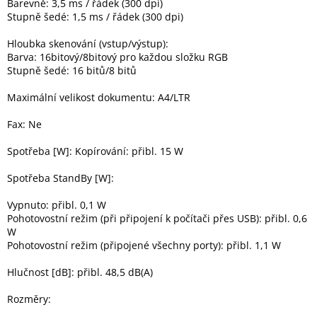
Barevně: 3,5 ms / řádek (300 dpi)
Stupně šedé: 1,5 ms / řádek (300 dpi)
Hloubka skenování (vstup/výstup):
Barva: 16bitový/8bitový pro každou složku RGB
Stupně šedé: 16 bitů/8 bitů
Maximální velikost dokumentu: A4/LTR
Fax: Ne
Spotřeba [W]: Kopírování: přibl. 15 W
Spotřeba StandBy [W]:
Vypnuto: přibl. 0,1 W
Pohotovostní režim (při připojení k počítači přes USB): přibl. 0,6
W
Pohotovostní režim (připojené všechny porty): přibl. 1,1 W
Hlučnost [dB]: přibl. 48,5 dB(A)
Rozměry: