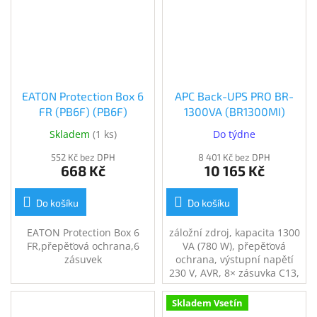
EATON Protection Box 6
APC Back-UPS PRO BR-
FR (PB6F) (PB6F)
1300VA (BR1300MI)
Skladem
(
1 ks
)
Do týdne
552 Kč bez DPH
8 401 Kč bez DPH
668 Kč
10 165 Kč
Do košíku
Do košíku
EATON Protection Box 6
záložní zdroj, kapacita 1300
FR,přepěťová ochrana,6
VA (780 W), přepěťová
zásuvek
ochrana, výstupní napětí
230 V, AVR, 8× zásuvka C13,
zajistí napájení při výpadku
el. proudu, USB port,
Skladem Vsetín
ochrana telefonní a