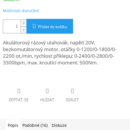
www.inpraise.cz
Možnosti doručení
Gaming
Přidat do košíku
Telefony
a
tablety
Akulátorový rázový utahovák, napětí 20V,
bezkomutátorový motor, otáčky 0-1200/0-1800/0-
Cyklo
2200 ot./min, rychlost příklepu: 0-2400/0-2800/0-
a
3300bpm, max. kroutící moment: 500Nm.
sport
Dílna
a
zahrada
ZEPTAT SE
HLÍDAT
SDÍLET
Velké
spotřebiče
Počítače
Popis
Podobné (16)
Diskuze
a
notebooky