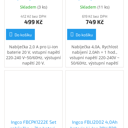
baterie (FCLI2001E)
baterie (FCLI20411E)
Skladem
(
3 ks
)
Skladem
(
11 ks
)
412 Kč bez DPH
619 Kč bez DPH
499 Kč
749 Kč
Do košíku
Do košíku
Nabíječka 2,0 A pro Li-ion
Nabíječka 4,0A, Rychlost
baterie 20 V, vstupní napětí
nabíjení 2,0Ah = 1 hod.,
220-240 V~50/60Hz, výstupní
vstupní napětí 220-240V ~
napětí 20 V.
50/60Hz, výstupní napětí
20V.
Ingco FBCPK1222E Set
Ingco FBLI2002 4,0Ah