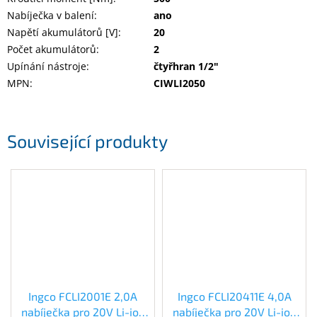
Nabíječka v balení
:
ano
Napětí akumulátorů [V]
:
20
Počet akumulátorů
:
2
Upínání nástroje
:
čtyřhran 1/2"
MPN
:
CIWLI2050
Související produkty
Ingco FCLI2001E 2,0A
Ingco FCLI20411E 4,0A
nabíječka pro 20V Li-ion
nabíječka pro 20V Li-ion