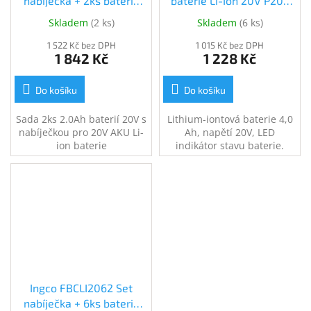
nabíječka + 2ks baterie
baterie Li-Ion 20V P20S
2,0A pro Li-ion baterie
(FBLI2002)
Skladem
(
2 ks
)
Skladem
(
6 ks
)
20V (FBCPK1222E)
1 522 Kč bez DPH
1 015 Kč bez DPH
1 842 Kč
1 228 Kč
Do košíku
Do košíku
Sada 2ks 2.0Ah baterií 20V s
Lithium-iontová baterie 4,0
nabíječkou pro 20V AKU Li-
Ah, napětí 20V, LED
ion baterie
indikátor stavu baterie.
Ingco FBCLI2062 Set
nabíječka + 6ks baterie