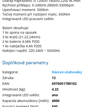
Otáčky naprázdno: 0-1200/0-1800/0-2200 ot./min
Inpraise
Rychlost příklepu: 0-2400/0-2800/0-3300bpm
Upevňovací moment: 500Nm
Kamerové
Točivý moment při rozbíjení matic: 650Nm
systémy
Integrované LED pracovní světlo
MILESIGHT
Balení obsahuje:
Doprodej
1 ks spona na opasek
3 ks krytů (21,22,24mm)
2 ks baterie 4.0Ah P20S
Přihlášení
1 ks nabíječka 4.Ah P20S
Nabíjecí napětí: 220-240V ~ 50/60Hz
Doplňkové parametry
Kategorie
:
Rázové utahováky
Záruka
:
12
EAN
:
6976051788102
Hmotnost [kg]
:
4,32
Integrované LED světlo
:
ano
Kapacita akumulátoru [mAh]
:
4000
Krouticí moment [Nm]
:
500