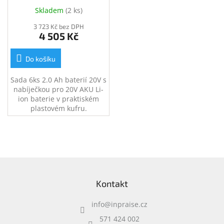
2,0A pro Li-ion baterie
Skladem
(
2 ks
)
20V (FBCLI2062)
3 723 Kč bez DPH
4 505 Kč
Do košíku
Sada 6ks 2.0 Ah baterií 20V s
nabíječkou pro 20V AKU Li-
ion baterie v praktiském
plastovém kufru.
Z
á
Kontakt
p
a
info
@
inpraise.cz
t
í
571 424 002