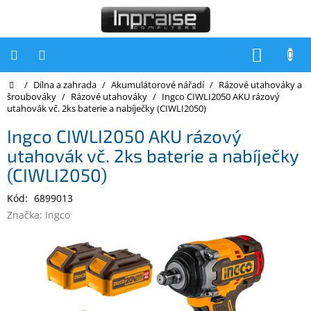
Přejít
na
obsah
NÁKUP
KOŠÍK
Domů
/
Dílna a zahrada
/
Akumulátorové nářadí
/
Rázové utahováky a
Počítače
šroubováky
/
Rázové utahováky
/
Ingco CIWLI2050 AKU rázový
utahovák vč. 2ks baterie a nabíječky (CIWLI2050)
Počítače
Inpraise
Ingco CIWLI2050 AKU rázový
utahovák vč. 2ks baterie a nabíječky
Notebooky
(CIWLI2050)
Tiskárny
Kód:
6899013
Monitory
Značka:
Ingco
Akce
a
slevy
Oblíbené
Kontakty