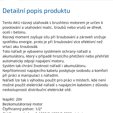
Detailní popis produktu
Elektronika
Tento AKU rázový utahovák s brushless motorem je určen k
Domácnost
povolování a utahování matic, šroubů nebo vrutů ve dřevě,
oceli i betonu.
Rázový moment zvyšuje sílu při šroubování a zároveň snižuje
%
spotřebu energie, proto je při šroubování více efektivní než
Black
vrtací aku šroubovák.
Friday
Toto nářadí je vybaveno systémem ochrany nářadí a
akumulátoru, který v případě hrozícího přetížení nebo přehřátí
automaticky odpojí napájení motoru.
VÝPRODEJ
Systém tak chrání životnost nářadí i akumulátoru.
Nepřítomnost napájecího kabelu poskytuje svobodu a komfort
Akční
při práci a manipulaci s nářadím.
zboží
Nářadí lze tak s výhodou použít pro práci v místech, kde není
možné použít elektrické nářadí s napájecím kabelem z důvodu
TONERY
nedostupnosti distribuční elektrické sítě.
A
CARTRIDGE
OEM
Napětí: 20V
Bezkomutátorový motor
Čtyřhranný pohon: 1/2"
Sestavy
počítačů