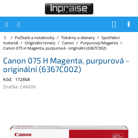
Přejít
na
obsah
NÁKUP
KOŠÍK
Domů
/
Počítače a notebooky
/
Tiskárny a skenery
/
Spotřební
Počítače
materiál
/
Originální tonery
/
Canon
/
Purpurový/Magenta
/
Canon 075 H Magenta, purpurová - originální (6367C002)
Počítače
Inpraise
Canon 075 H Magenta, purpurová -
originální (6367C002)
Notebooky
Kód:
172868
Tiskárny
Značka:
CANON
Monitory
Akce
a
slevy
Oblíbené
Kontakty