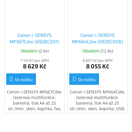
Inpraise
Kamerové
systémy
MILESIGHT
Canon i-SENSYS
Canon i-SENSYS
Doprodej
MF667Cdw (6928C001)
MF664Cdw (6928C008)
Skladem
(
2 ks
)
Skladem
(
12 ks
)
Přihlášení
7 131 Kč bez DPH
6 657 Kč bez DPH
8 629 Kč
8 055 Kč
Do košíku
Do košíku
Canon i-SENSYS MF667Cdw,
Canon i-SENSYS MF664Cdw,
laserová multifunkce,
laserová multifunkce,
barevná, tisk A4 až 25
barevná, tisk A4 až 25
str./min, sken, kopírka, fax,
str./min, sken, kopírka, USB,
USB, LAN, WiFi, DADF,
LAN, WiFi, ADF, automatický
automatický oboustranný
oboustranný tisk
tisk