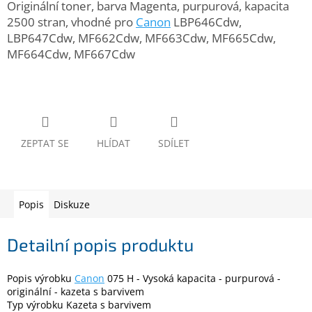
Originální toner, barva Magenta, purpurová, kapacita
www.inpraise.cz
2500 stran, vhodné pro
Canon
LBP646Cdw,
Gaming
LBP647Cdw, MF662Cdw, MF663Cdw, MF665Cdw,
MF664Cdw, MF667Cdw
Telefony
a
tablety
Cyklo
a
ZEPTAT SE
HLÍDAT
SDÍLET
sport
Dílna
a
Popis
Diskuze
zahrada
Detailní popis produktu
Velké
spotřebiče
Popis výrobku
Canon
075 H - Vysoká kapacita - purpurová -
Počítače
originální - kazeta s barvivem
a
Typ výrobku Kazeta s barvivem
notebooky