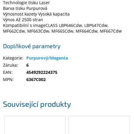
Technologie tisku Laser
Barva tisku Purpurová
Výnosnost kazety Vysoká kapacita
Elektronika
Výnos Až 2500 stran
Kompatibilní s imageCLASS LBP646Cdw, LBP647Cdw,
MF662Cdw, MF663Cdw, MF665Cdw, MF664Cdw, MF667Cdw
Domácnost
Doplňkové parametry
%
Black
Friday
Kategorie
:
Purpurový/Magenta
Záruka
:
6
EAN
:
4549292224375
VÝPRODEJ
MPN
:
6367C002
Akční
zboží
Související produkty
TONERY
A
CARTRIDGE
OEM
Sestavy
počítačů