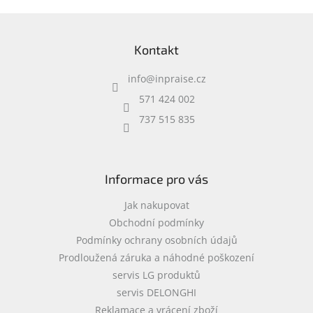
Z
á
Kontakt
p
a
info
@
inpraise.cz
t
í
571 424 002
737 515 835
Informace pro vás
Jak nakupovat
Obchodní podmínky
Podmínky ochrany osobních údajů
Prodloužená záruka a náhodné poškození
servis LG produktů
servis DELONGHI
Reklamace a vrácení zboží