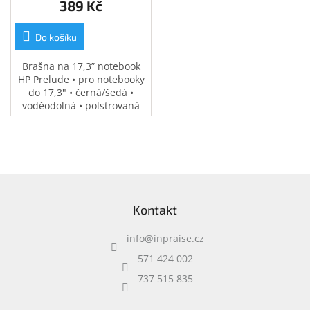
389 Kč
Do košíku
Brašna na 17,3” notebook
HP Prelude • pro notebooky
do 17,3" • černá/šedá •
voděodolná • polstrovaná
přihrádka na notebook •
speciální kapsy na
příslušenství • 0,37 kg
Z
á
Kontakt
p
a
info
@
inpraise.cz
t
í
571 424 002
737 515 835