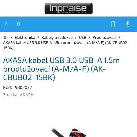
Přejít
na
obsah
NÁKUP
KOŠÍK
Domů
/
Elektronika
/
Kabely a redukce
/
USB
/
Prodlužovací
/
Počítače
AKASA kabel USB 3.0 USB-A 1.5m prodlužovací (A-M/A-F) (AK-CBUB02-
15BK)
Počítače
Inpraise
AKASA kabel USB 3.0 USB-A 1.5m
prodlužovací (A-M/A-F) (AK-
Notebooky
CBUB02-15BK)
Tiskárny
Kód:
9302077
Monitory
Značka:
AKASA
Akce
a
slevy
Oblíbené
Kontakty