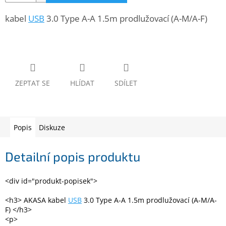
www.inpraise.cz
kabel
USB
3.0 Type A-A 1.5m prodlužovací (A-M/A-F)
Gaming
Telefony
a
tablety
ZEPTAT SE
HLÍDAT
SDÍLET
Cyklo
a
sport
Popis
Diskuze
Dílna
a
zahrada
Detailní popis produktu
Velké
<div id="produkt-popisek">
spotřebiče
<h3> AKASA kabel
USB
3.0 Type A-A 1.5m prodlužovací (A-M/A-
F) </h3>
Počítače
a
<p>
notebooky