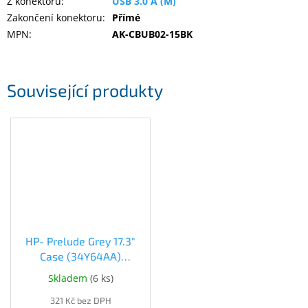
Z konektoru
:
USB 3.0 A (M)
Inpraise
Zakončení konektoru
:
Přímé
MPN
:
AK-CBUB02-15BK
Kamerové
systémy
MILESIGHT
Související produkty
Doprodej
Přihlášení
HP- Prelude Grey 17.3"
Case (34Y64AA)
(34Y64AA)
Skladem
(
6 ks
)
321 Kč bez DPH