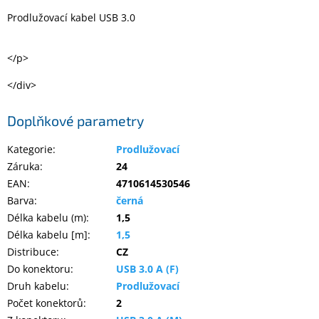
Prodlužovací kabel USB 3.0
Elektronika
</p>
Domácnost
</div>
%
Doplňkové parametry
Black
Friday
Kategorie
:
Prodlužovací
Záruka
:
24
VÝPRODEJ
EAN
:
4710614530546
Barva
:
černá
Akční
Délka kabelu (m)
:
1,5
zboží
Délka kabelu [m]
:
1,5
TONERY
Distribuce
:
CZ
A
Do konektoru
:
USB 3.0 A (F)
CARTRIDGE
OEM
Druh kabelu
:
Prodlužovací
Počet konektorů
:
2
Sestavy
počítačů