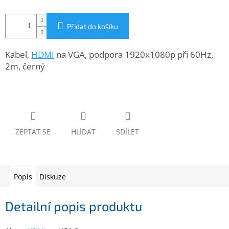
www.inpraise.cz
Gaming
Přidat do košíku
Telefony
Kabel,
HDMI
na VGA, podpora 1920x1080p při 60Hz,
a
2m, černý
tablety
Cyklo
a
sport
ZEPTAT SE
HLÍDAT
SDÍLET
Dílna
a
zahrada
Popis
Diskuze
Velké
spotřebiče
Detailní popis produktu
Počítače
a
notebooky