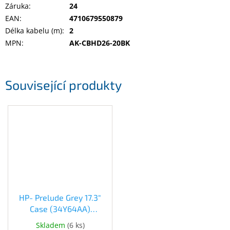
Záruka
:
24
Inpraise
EAN
:
4710679550879
Kamerové
Délka kabelu (m)
:
2
systémy
MILESIGHT
MPN
:
AK-CBHD26-20BK
Doprodej
Související produkty
Přihlášení
HP- Prelude Grey 17.3"
Case (34Y64AA)
(34Y64AA)
Skladem
(
6 ks
)