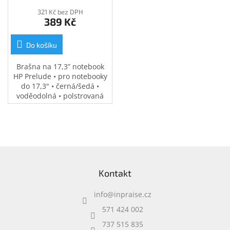
321 Kč bez DPH
389 Kč
Do košíku
Brašna na 17,3” notebook
HP Prelude • pro notebooky
do 17,3" • černá/šedá •
voděodolná • polstrovaná
přihrádka na notebook •
speciální kapsy na
příslušenství • 0,37 kg
Z
á
Kontakt
p
a
info
@
inpraise.cz
t
í
571 424 002
737 515 835