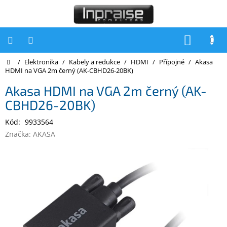
Přejít
na
obsah
NÁKUP
KOŠÍK
Domů
/
Elektronika
/
Kabely a redukce
/
HDMI
/
Přípojné
/
Akasa
Počítače
HDMI na VGA 2m černý (AK-CBHD26-20BK)
Počítače
Akasa HDMI na VGA 2m černý (AK-
Inpraise
CBHD26-20BK)
Notebooky
Kód:
9933564
Tiskárny
Značka:
AKASA
Monitory
Akce
a
slevy
Oblíbené
Kontakty