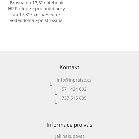
Brašna na 17,3” notebook
HP Prelude • pro notebooky
do 17,3" • černá/šedá •
voděodolná • polstrovaná
přihrádka na notebook •
speciální kapsy na
příslušenství • 0,37 kg
Z
á
Kontakt
p
a
info
@
inpraise.cz
t
í
571 424 002
737 515 835
Informace pro vás
Jak nakupovat