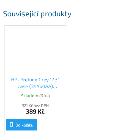
Inpraise
Související produkty
Kamerové
systémy
MILESIGHT
Doprodej
Přihlášení
HP- Prelude Grey 17.3"
Case (34Y64AA)
(34Y64AA)
Skladem
(
6 ks
)
321 Kč bez DPH
389 Kč
Do košíku