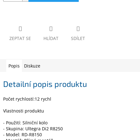
www.inpraise.cz
Gaming
Telefony
a
ZEPTAT SE
HLÍDAT
SDÍLET
tablety
Cyklo
a
Popis
Diskuze
sport
Detailní popis produktu
Dílna
a
zahrada
Počet rychlostí:12 rychl
Velké
Vlastnosti produktu
spotřebiče
- Použití: Silniční kolo
- Skupina: Ultegra Di2 R8250
Počítače
- Model: RD-R8150
a
notebooky