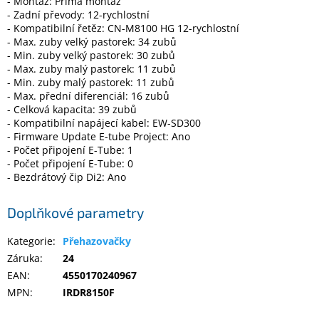
- Montáž: Přímá montáž
- Zadní převody: 12-rychlostní
- Kompatibilní řetěz: CN-M8100 HG 12-rychlostní
Elektronika
- Max. zuby velký pastorek: 34 zubů
- Min. zuby velký pastorek: 30 zubů
- Max. zuby malý pastorek: 11 zubů
Domácnost
- Min. zuby malý pastorek: 11 zubů
- Max. přední diferenciál: 16 zubů
- Celková kapacita: 39 zubů
%
- Kompatibilní napájecí kabel: EW-SD300
Black
Friday
- Firmware Update E-tube Project: Ano
- Počet připojení E-Tube: 1
- Počet připojení E-Tube: 0
VÝPRODEJ
- Bezdrátový čip Di2: Ano
Doplňkové parametry
Akční
zboží
Kategorie
:
Přehazovačky
TONERY
Záruka
:
24
A
CARTRIDGE
EAN
:
4550170240967
OEM
MPN
:
IRDR8150F
Sestavy
počítačů