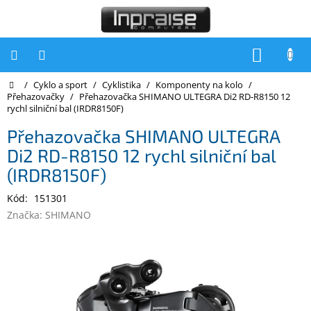
Přejít
na
obsah
NÁKUP
KOŠÍK
Domů
/
Cyklo a sport
/
Cyklistika
/
Komponenty na kolo
/
Počítače
Přehazovačky
/
Přehazovačka SHIMANO ULTEGRA Di2 RD-R8150 12
rychl silniční bal (IRDR8150F)
Počítače
Inpraise
Přehazovačka SHIMANO ULTEGRA
Di2 RD-R8150 12 rychl silniční bal
Notebooky
(IRDR8150F)
Tiskárny
Kód:
151301
Monitory
Značka:
SHIMANO
Akce
a
slevy
Oblíbené
Kontakty