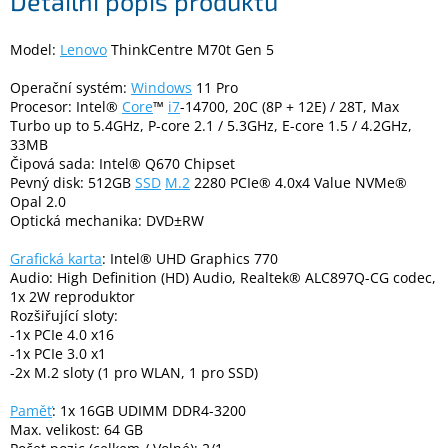
Detailní popis produktu
Model:
Lenovo
ThinkCentre M70t Gen 5
Elektronika
Operační systém:
Windows
11 Pro
Domácnost
Procesor: Intel®
Core
™
i7
-14700, 20C (8P + 12E) / 28T, Max
Turbo up to 5.4GHz, P-core 2.1 / 5.3GHz, E-core 1.5 / 4.2GHz,
33MB
%
Čipová sada: Intel® Q670 Chipset
Black
Pevný disk: 512GB
SSD
M.2
2280 PCIe® 4.0x4 Value NVMe®
Friday
Opal 2.0
Optická mechanika: DVD±RW
VÝPRODEJ
Grafická karta
: Intel® UHD Graphics 770
Audio: High Definition (HD) Audio, Realtek® ALC897Q-CG codec,
Akční
1x 2W reproduktor
zboží
Rozšiřující sloty:
-1x PCIe 4.0 x16
TONERY
-1x PCIe 3.0 x1
A
-2x M.2 sloty (1 pro WLAN, 1 pro SSD)
CARTRIDGE
OEM
Paměť
: 1x 16GB UDIMM DDR4-3200
Max. velikost: 64 GB
Sestavy
počítačů