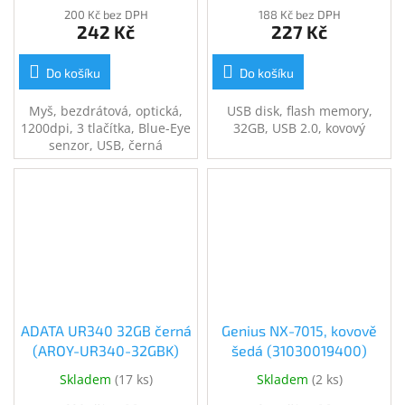
200 Kč bez DPH
188 Kč bez DPH
242 Kč
227 Kč
Do košíku
Do košíku
Myš, bezdrátová, optická,
USB disk, flash memory,
1200dpi, 3 tlačítka, Blue-Eye
32GB, USB 2.0, kovový
senzor, USB, černá
ADATA UR340 32GB černá
Genius NX-7015, kovově
(AROY-UR340-32GBK)
šedá (31030019400)
Skladem
(
17 ks
)
Skladem
(
2 ks
)