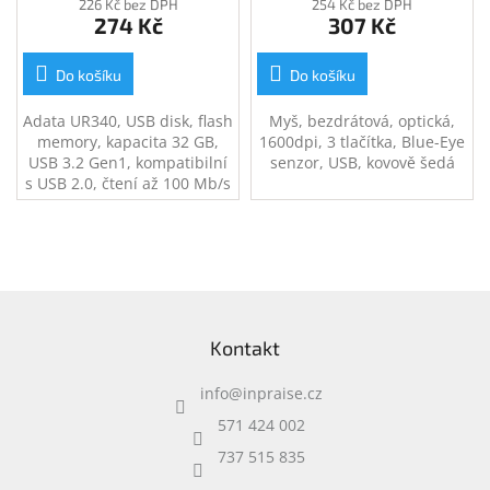
226 Kč bez DPH
254 Kč bez DPH
274 Kč
307 Kč
Do košíku
Do košíku
Adata UR340, USB disk, flash
Myš, bezdrátová, optická,
memory, kapacita 32 GB,
1600dpi, 3 tlačítka, Blue-Eye
USB 3.2 Gen1, kompatibilní
senzor, USB, kovově šedá
s USB 2.0, čtení až 100 Mb/s
Z
á
Kontakt
p
a
info
@
inpraise.cz
t
í
571 424 002
737 515 835