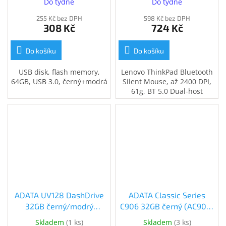
Do týdne
Do týdne
(AUV128-64G-RBE)
255 Kč bez DPH
598 Kč bez DPH
308 Kč
724 Kč
Do košíku
Do košíku
USB disk, flash memory,
Lenovo ThinkPad Bluetooth
64GB, USB 3.0, černý+modrá
Silent Mouse, až 2400 DPI,
61g, BT 5.0 Dual-host
ADATA UV128 DashDrive
ADATA Classic Series
32GB černý/modrý
C906 32GB černý (AC906-
(AUV128-32G-RBE)
32G-RBK)
Skladem
(
1 ks
)
Skladem
(
3 ks
)