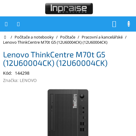
Přejít
na
obsah
NÁKU
KOŠÍK
Domů
/
Počítače a notebooky
/
Počítače
/
Pracovní a kancelářské
/
Počítače
Lenovo ThinkCentre M70t G5 (12U60004CK) (12U60004CK)
Počítače
Lenovo ThinkCentre M70t G5
Inpraise
(12U60004CK) (12U60004CK)
Notebooky
Kód:
144298
Tiskárny
Značka:
LENOVO
Monitory
Akce
a
slevy
Oblíbené
Kontakty