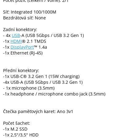
Počet pozic (celkem / Volné): 2/1
Inpraise
Síť: Integrated 100/1000M
Kamerové
Bezdrátová síť: None
systémy
MILESIGHT
Zadní konektory:
- 4x
USB
-A (USB 5Gbps / USB 3.2 Gen 1)
-1x
HDMI
® 2.1 TMDS
Doprodej
-1x
DisplayPort
™ 1.4a
-1x Ethernet (RJ-45)
Přihlášení
Přední konektory:
-1x USB-C® 3.2 Gen 1 (15W charging)
-4x USB-A (USB 5Gbps / USB 3.2 Gen 1)
- 1x microphone (3.5mm)
-1x headphone / microphone combo jack (3.5mm)
Čtečka paměťových karet: Ano 3v1
Počet šachet:
-1x M.2 SSD
-1x 2,5"/3,5" HDD