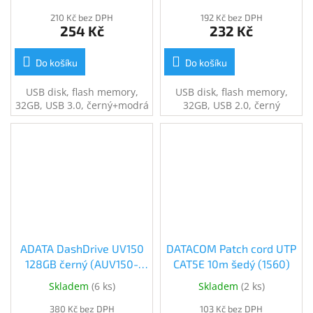
(AUV128-32G-RBE)
210 Kč bez DPH
192 Kč bez DPH
254 Kč
232 Kč
Do košíku
Do košíku
USB disk, flash memory,
USB disk, flash memory,
32GB, USB 3.0, černý+modrá
32GB, USB 2.0, černý
ADATA DashDrive UV150
DATACOM Patch cord UTP
128GB černý (AUV150-
CAT5E 10m šedý (1560)
128G-RBK)
Skladem
(
6 ks
)
Skladem
(
2 ks
)
380 Kč bez DPH
103 Kč bez DPH