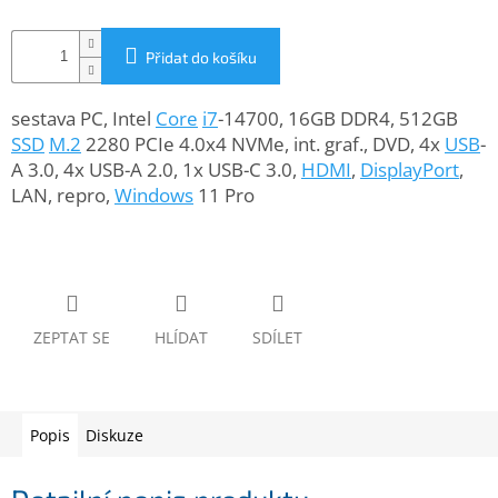
www.inpraise.cz
Gaming
Přidat do košíku
Telefony
sestava PC, Intel
Core
i7
-14700, 16GB DDR4, 512GB
a
SSD
M.2
2280 PCIe 4.0x4 NVMe, int. graf., DVD, 4x
USB
-
tablety
A 3.0, 4x USB-A 2.0, 1x USB-C 3.0,
HDMI
,
DisplayPort
,
LAN, repro,
Windows
11 Pro
Cyklo
a
sport
Dílna
a
zahrada
ZEPTAT SE
HLÍDAT
SDÍLET
Velké
spotřebiče
Popis
Diskuze
Počítače
a
notebooky