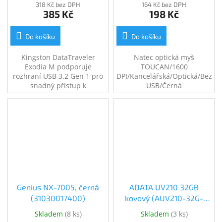
318 Kč bez DPH
164 Kč bez DPH
385 Kč
198 Kč
Do košíku
Do košíku
Kingston DataTraveler
Natec optická myš
Exodia M podporuje
TOUCAN/1600
rozhraní USB 3.2 Gen 1 pro
DPI/Kancelářská/Optická/Bezdr
snadný přístup k
USB/Černá
notebookům, stolním
počítačům, monitorům a
dalším digitálním zařízením.
Kapacita 128GB.
Genius NX-7005, černá
ADATA UV210 32GB
(31030017400)
kovový (AUV210-32G-
RGD) (AUV210-32G-RGD)
Skladem
(
8 ks
)
Skladem
(
3 ks
)