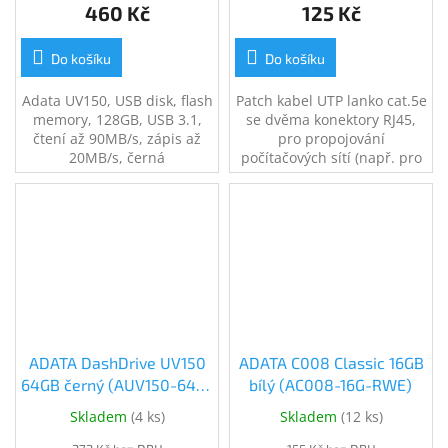
460 Kč
125 Kč
Do košíku
Do košíku
Adata UV150, USB disk, flash
Patch kabel UTP lanko cat.5e
memory, 128GB, USB 3.1,
se dvěma konektory RJ45,
čtení až 90MB/s, zápis až
pro propojování
20MB/s, černá
počítačových sítí (např. pro
spojení PC s datovou
zásuvkou, patch panelu s
aktivními prvky
ADATA DashDrive UV150
ADATA C008 Classic 16GB
64GB černý (AUV150-64G-
bílý (AC008-16G-RWE)
RBK)
Skladem
(
4 ks
)
Skladem
(
12 ks
)