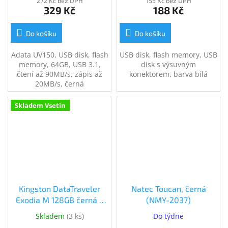
272 Kč bez DPH
155 Kč bez DPH
329 Kč
188 Kč
Do košíku
Do košíku
Adata UV150, USB disk, flash
USB disk, flash memory, USB
memory, 64GB, USB 3.1,
disk s výsuvným
čtení až 90MB/s, zápis až
konektorem, barva bílá
20MB/s, černá
Skladem Vsetín
Kingston DataTraveler
Natec Toucan, černá
Exodia M 128GB černá +
(NMY-2037)
červená (DTXM/128GB)
Skladem
(
3 ks
)
Do týdne