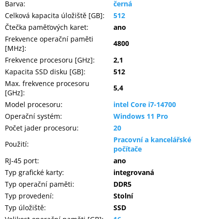
Barva
:
černá
Celková kapacita úložiště [GB]
:
512
Čtečka paměťových karet
:
ano
Frekvence operační paměti
4800
[MHz]
:
Frekvence procesoru [GHz]
:
2,1
Kapacita SSD disku [GB]
:
512
Max. frekvence procesoru
5,4
[GHz]
:
Model procesoru
:
intel Core i7-14700
Operační systém
:
Windows 11 Pro
Počet jader procesoru
:
20
Pracovní a kancelářské
Použití
:
počítače
RJ-45 port
:
ano
Typ grafické karty
:
integrovaná
Typ operační paměti
:
DDR5
Typ provedení
:
Stolní
Typ úložiště
:
SSD