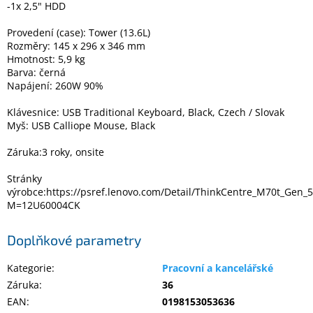
-1x 2,5" HDD
Provedení (case): Tower (13.6L)
Rozměry: 145 x 296 x 346 mm
Hmotnost: 5,9 kg
Barva: černá
Napájení: 260W 90%
Klávesnice: USB Traditional Keyboard, Black, Czech / Slovak
Myš: USB Calliope Mouse, Black
Záruka:3 roky, onsite
Stránky
výrobce:https://psref.lenovo.com/Detail/ThinkCentre_M70t_Gen_5
M=12U60004CK
Doplňkové parametry
Kategorie
:
Pracovní a kancelářské
Záruka
:
36
EAN
:
0198153053636