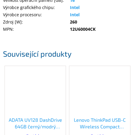
Velikost operační paměti [GB]
:
16
Výrobce grafického chipu
:
Intel
Výrobce procesoru
:
Intel
Zdroj [W]
:
260
MPN
:
12U60004CK
Související produkty
ADATA UV128 DashDrive
Lenovo ThinkPad USB-C
64GB černý/modrý
Wireless Compact
(AUV128-64G-RBE)
(4Y51D20848)