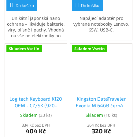
Do košíku
Do košíku
Unikátní japonská nano
Napájecí adaptér pro
ochrana – likviduje bakterie,
vybrané notebooky Lenovo,
viry, plísně i pachy. Vhodná
65W, USB-C.
na vše od elektroniky po
koupelny, kuchyně či
interiér auta. 200ml
Skladem Vsetín
Skladem Vsetín
antigravitační rozprašovač.
Ošetří plochu až 40 m2.
Logitech Keyboard K120
Kingston DataTraveler
OEM - CZ/SK (920-
Exodia M 64GB černá +
002641)
modrá (DTXM/64GB)
Skladem
(
33 ks
)
Skladem
(
10 ks
)
334 Kč bez DPH
264 Kč bez DPH
404 Kč
320 Kč