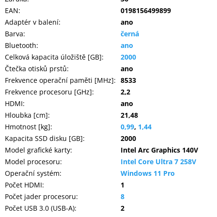
EAN
:
0198156499899
Adaptér v balení
:
ano
Barva
:
černá
Bluetooth
:
ano
Celková kapacita úložiště [GB]
:
2000
Čtečka otisků prstů
:
ano
Frekvence operační paměti [MHz]
:
8533
Frekvence procesoru [GHz]
:
2,2
HDMI
:
ano
Hloubka [cm]
:
21,48
Hmotnost [kg]
:
0,99
,
1,44
Kapacita SSD disku [GB]
:
2000
Model grafické karty
:
Intel Arc Graphics 140V
Model procesoru
:
Intel Core Ultra 7 258V
Operační systém
:
Windows 11 Pro
Počet HDMI
:
1
Počet jader procesoru
:
8
Počet USB 3.0 (USB-A)
:
2