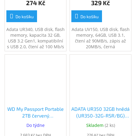
274 Kč
329 Kč
Do košíku
Do košíku
Adata UR340, USB disk, flash
Adata UV150, USB disk, flash
memory, kapacita 32 GB,
memory, 64GB, USB 3.1,
USB 3.2 Gen1, kompatibilní
čtení až 90MB/s, zápis až
s USB 2.0, čtení až 100 Mb/s
20MB/s, černá
WD My Passport Portable
ADATA UR350 32GB hnědá
2TB červený
(UR350-32G-RSR/BG)
(WDBYVG0020BRD-
(UR350-32G-RSR/BG)
Do týdne
Skladem
(
2 ks
)
WESN)
2 683 Kč bez DPH
226 Kč bez DPH