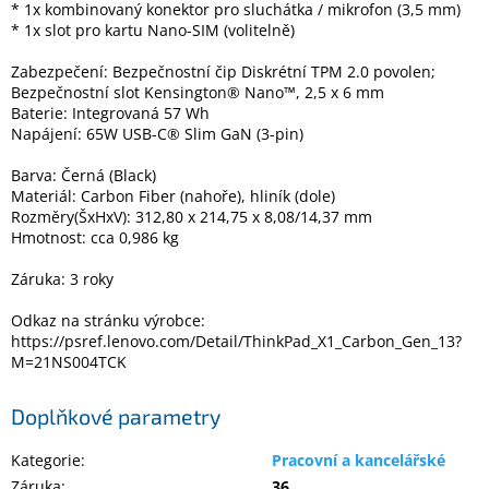
* 1x kombinovaný konektor pro sluchátka / mikrofon (3,5 mm)
* 1x slot pro kartu Nano-SIM (volitelně)
Zabezpečení: Bezpečnostní čip Diskrétní TPM 2.0 povolen;
Bezpečnostní slot Kensington® Nano™, 2,5 x 6 mm
Baterie: Integrovaná 57 Wh
Napájení: 65W USB-C® Slim GaN (3-pin)
Barva: Černá (Black)
Materiál: Carbon Fiber (nahoře), hliník (dole)
Rozměry(ŠxHxV): 312,80 x 214,75 x 8,08/14,37 mm
Hmotnost: cca 0,986 kg
Záruka: 3 roky
Odkaz na stránku výrobce:
https://psref.lenovo.com/Detail/ThinkPad_X1_Carbon_Gen_13?
M=21NS004TCK
Doplňkové parametry
Kategorie
:
Pracovní a kancelářské
Záruka
:
36