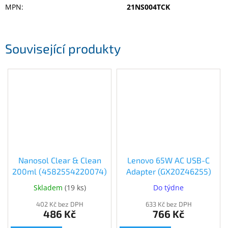
MPN
:
21NS004TCK
Související produkty
Nanosol Clear & Clean
Lenovo 65W AC USB-C
200ml (4582554220074)
Adapter (GX20Z46255)
Skladem
(
19 ks
)
Do týdne
402 Kč bez DPH
633 Kč bez DPH
486 Kč
766 Kč