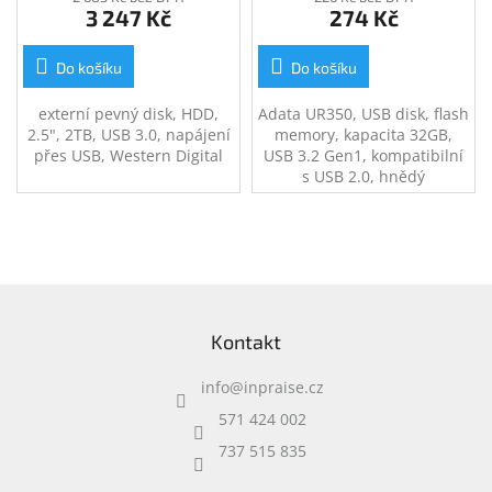
3 247 Kč
274 Kč
Do košíku
Do košíku
externí pevný disk, HDD,
Adata UR350, USB disk, flash
2.5", 2TB, USB 3.0, napájení
memory, kapacita 32GB,
přes USB, Western Digital
USB 3.2 Gen1, kompatibilní
s USB 2.0, hnědý
Z
á
Kontakt
p
a
info
@
inpraise.cz
t
í
571 424 002
737 515 835