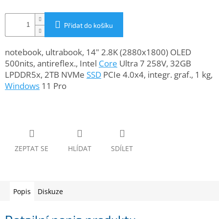
www.inpraise.cz
Gaming
Přidat do košíku
Telefony
notebook, ultrabook, 14" 2.8K (2880x1800) OLED
a
500nits, antireflex., Intel
Core
Ultra 7 258V, 32GB
tablety
LPDDR5x, 2TB NVMe
SSD
PCIe 4.0x4, integr. graf., 1 kg,
Windows
11 Pro
Cyklo
a
sport
Dílna
a
zahrada
ZEPTAT SE
HLÍDAT
SDÍLET
Velké
spotřebiče
Popis
Diskuze
Počítače
a
notebooky