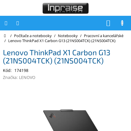
Přejít
na
obsah
NÁKUP
KOŠÍK
Domů
/
Počítače a notebooky
/
Notebooky
/
Pracovní a kancelářské
Počítače
/
Lenovo ThinkPad X1 Carbon G13 (21NS004TCK) (21NS004TCK)
Počítače
Lenovo ThinkPad X1 Carbon G13
Inpraise
(21NS004TCK) (21NS004TCK)
Notebooky
Kód:
174198
Tiskárny
Značka:
LENOVO
Monitory
Akce
a
slevy
Oblíbené
Kontakty