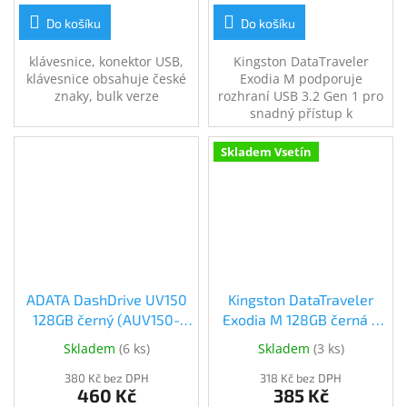
Do košíku
Do košíku
klávesnice, konektor USB,
Kingston DataTraveler
klávesnice obsahuje české
Exodia M podporuje
znaky, bulk verze
rozhraní USB 3.2 Gen 1 pro
snadný přístup k
notebookům, stolním
počítačům, monitorům a
Skladem Vsetín
dalším digitálním zařízením.
Kapacita 64GB.
ADATA DashDrive UV150
Kingston DataTraveler
128GB černý (AUV150-
Exodia M 128GB černá +
128G-RBK)
červená (DTXM/128GB)
Skladem
(
6 ks
)
Skladem
(
3 ks
)
380 Kč bez DPH
318 Kč bez DPH
460 Kč
385 Kč