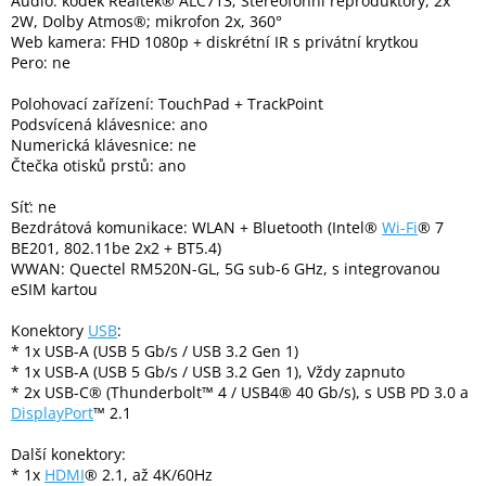
Audio: kodek Realtek® ALC713; Stereofonní reproduktory, 2x
Inpraise
2W, Dolby Atmos®; mikrofon 2x, 360°
Web kamera: FHD 1080p + diskrétní IR s privátní krytkou
Kamerové
Pero: ne
systémy
MILESIGHT
Polohovací zařízení: TouchPad + TrackPoint
Podsvícená klávesnice: ano
Numerická klávesnice: ne
Doprodej
Čtečka otisků prstů: ano
Přihlášení
Síť: ne
Bezdrátová komunikace: WLAN + Bluetooth (Intel®
Wi-Fi
® 7
BE201, 802.11be 2x2 + BT5.4)
WWAN: Quectel RM520N-GL, 5G sub-6 GHz, s integrovanou
eSIM kartou
Konektory
USB
:
* 1x USB-A (USB 5 Gb/s / USB 3.2 Gen 1)
* 1x USB-A (USB 5 Gb/s / USB 3.2 Gen 1), Vždy zapnuto
* 2x USB-C® (Thunderbolt™ 4 / USB4® 40 Gb/s), s USB PD 3.0 a
DisplayPort
™ 2.1
Další konektory:
* 1x
HDMI
® 2.1, až 4K/60Hz