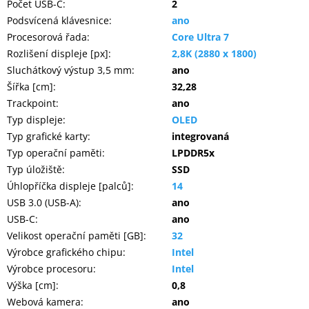
Počet USB-C
:
2
Podsvícená klávesnice
:
ano
Procesorová řada
:
Core Ultra 7
Rozlišení displeje [px]
:
2,8K (2880 x 1800)
Sluchátkový výstup 3,5 mm
:
ano
Šířka [cm]
:
32,28
Trackpoint
:
ano
Typ displeje
:
OLED
Typ grafické karty
:
integrovaná
Typ operační paměti
:
LPDDR5x
Typ úložiště
:
SSD
Úhlopříčka displeje [palců]
:
14
USB 3.0 (USB-A)
:
ano
USB-C
:
ano
Velikost operační paměti [GB]
:
32
Výrobce grafického chipu
:
Intel
Výrobce procesoru
:
Intel
Výška [cm]
:
0,8
Webová kamera
:
ano