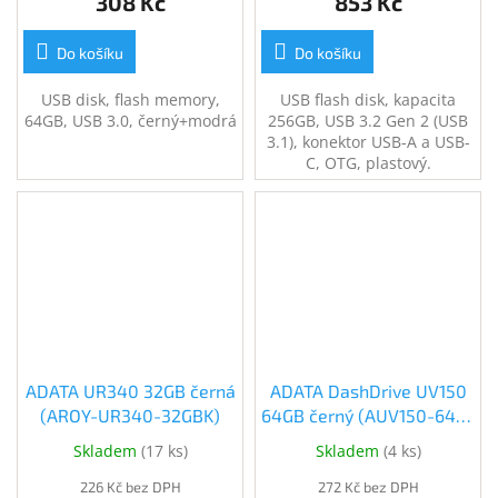
308 Kč
853 Kč
Do košíku
Do košíku
USB disk, flash memory,
USB flash disk, kapacita
64GB, USB 3.0, černý+modrá
256GB, USB 3.2 Gen 2 (USB
3.1), konektor USB-A a USB-
C, OTG, plastový.
ADATA UR340 32GB černá
ADATA DashDrive UV150
(AROY-UR340-32GBK)
64GB černý (AUV150-64G-
RBK)
Skladem
(
17 ks
)
Skladem
(
4 ks
)
226 Kč bez DPH
272 Kč bez DPH