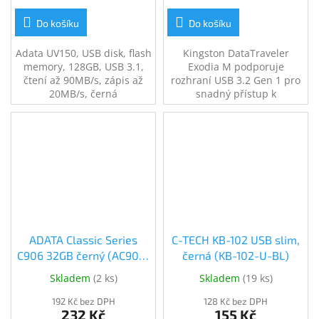
Do košíku
Do košíku
Adata UV150, USB disk, flash
Kingston DataTraveler
memory, 128GB, USB 3.1,
Exodia M podporuje
čtení až 90MB/s, zápis až
rozhraní USB 3.2 Gen 1 pro
20MB/s, černá
snadný přístup k
notebookům, stolním
počítačům, monitorům a
dalším digitálním zařízením.
Kapacita 128GB.
ADATA Classic Series
C-TECH KB-102 USB slim,
C906 32GB černý (AC906-
černá (KB-102-U-BL)
32G-RBK)
Skladem
(
2 ks
)
Skladem
(
19 ks
)
192 Kč bez DPH
128 Kč bez DPH
232 Kč
155 Kč