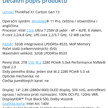
Detailní popis produktu
Lenovo
ThinkPad X1 Carbon Gen 13
Elektronika
Operační systém:
Windows
® 11 Pro, čeština / slovenština /
Domácnost
angličtina
Procesor: Intel
Core
Ultra 7 258V (8 jader - 4P + 4LPE, 8 vláken,
P-core 2,2/4,8 GHz, LPE-core 2,2/3,7 GHz, 12 MB cache)
%
Black
Paměť
: 32GB integrovaná LPDDR5x-8533, MoP Memory
Friday
Počet slotů (celkem/volných): (0/0)
Maximální velikost: 32GB LPDDR5x-8533
VÝPRODEJ
Pevný disk: 2TB
SSD
M.2
2280 PCIe® 5.0x4 Performance NVMe®
Opal 2.0
Akční
Sloty pevného disku: Jeden slot M.2 2280 PCIe® 5.0 x4
zboží
Optická mechanika: ne
Čtečka paměťových karet: ne
TONERY
A
Displej: 14" 2,8K (2880x1800) OLED displej, 500 nitů, antireflexní
CARTRIDGE
úprava / ochrana proti rozmazání, 100% DCI-P3, 120Hz VRR,
OEM
DisplayHDR™ True Black 500, Dolby Vision®
Grafická karta
: Intel Arc 140V
Sestavy
počítačů