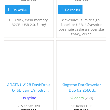
Do košíku
Do košíku
USB disk, flash memory,
klávesnice, slim design,
32GB, USB 2.0, černý
konektor USB, klávesnice
obsahuje české a slovenské
znaky, černá
ADATA UV128 DashDrive
Kingston DataTraveler
64GB černý/modrý
Duo G2 256GB
(AUV128-64G-RBE)
(DTDEG2/256GB)
Do týdne
Skladem
(
2 ks
)
(AUV128-64G-RBE)
255 Kč bez DPH
705 Kč bez DPH