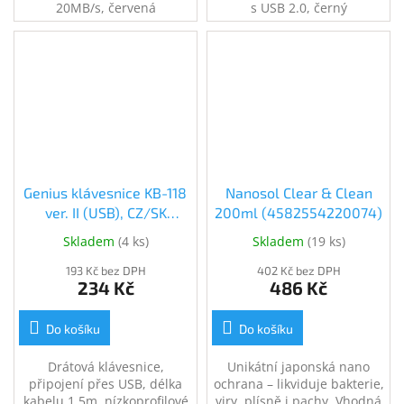
20MB/s, červená
s USB 2.0, černý
Genius klávesnice KB-118
Nanosol Clear & Clean
ver. II (USB), CZ/SK
200ml (4582554220074)
(31310051411)
Skladem
(
4 ks
)
Skladem
(
19 ks
)
193 Kč bez DPH
402 Kč bez DPH
234 Kč
486 Kč
Do košíku
Do košíku
Drátová klávesnice,
Unikátní japonská nano
připojení přes USB, délka
ochrana – likviduje bakterie,
kabelu 1,5m, nízkoprofilové
viry, plísně i pachy. Vhodná