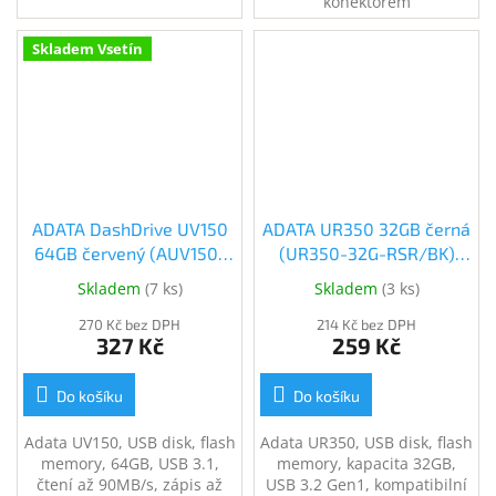
konektorem
Skladem Vsetín
ADATA DashDrive UV150
ADATA UR350 32GB černá
64GB červený (AUV150-
(UR350-32G-RSR/BK)
64G-RRD)
(UR350-32G-RSR/BK)
Skladem
(
7 ks
)
Skladem
(
3 ks
)
270 Kč bez DPH
214 Kč bez DPH
327 Kč
259 Kč
Do košíku
Do košíku
Adata UV150, USB disk, flash
Adata UR350, USB disk, flash
memory, 64GB, USB 3.1,
memory, kapacita 32GB,
čtení až 90MB/s, zápis až
USB 3.2 Gen1, kompatibilní