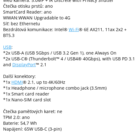
Web kamera: 5.0MP + IR Discrete with Privacy Shutter
Inpraise
Čtečka otisku prstů: ano
SmartCard Reader: ano
Kamerové
WWAN:WWAN Upgradable to 4G
systémy
Síť: bez Ethernetu
MILESIGHT
Bezdrátová komunikace: Intel®
Wi-Fi
® 6E AX211, 11ax 2x2 +
BT5.3
Doprodej
USB
:
*2x USB-A (USB 5Gbps / USB 3.2 Gen 1), one Always On
Přihlášení
*2x USB-C® (Thunderbolt™ 4 / USB4® 40Gbps), with USB PD 3.1
and
DisplayPort
™ 2.1
Další konektory:
*1x
HDMI
® 2.1, up to 4K/60Hz
*1x Headphone / microphone combo jack (3.5mm)
*1x Smart card reader
*1x Nano-SIM card slot
Čtečka paměťových karet: ne
TPM 2.0: ano
Baterie: 54,7 Wh
Napájení: 65W USB-C (3-pin)