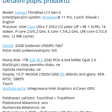
Detailní popis produktu
Model:
Lenovo
ThinkPad L13 Gen 6
Elektronika
(Intel)Operační systém:
Windows
® 11 Pro, Czech /Slovak /
English
Domácnost
Procesor: Intel
Core
Ultra 7 255U (12 jader (2P + 8E + 2LPE), 14
vláken, P-core 2.0/5.2 GHz, E-core 1.7/4.2 GHz, LPE-core 0.7/2.4
GHz, 12 MB cache)
%
Black
Paměť
: 32GB Soldered LPDDR5-7467
Friday
Počet slotů (celkem/volných): 0/0
Pevný disk: 1TB
SSD
M.2
2242 PCIe 4.0x4 NVMe Opal 2.0
VÝPRODEJ
Rozšiřující sloty pevného disku: ne
Optická mechanika: ne
Akční
Displej: 13.3" WUXGA (1920x1200)
IPS
400nits Anti-glare, 45%
zboží
NTSC, DBEF5
Touch
TONERY
Grafická karta
: Integrovaná Intel Graphics 4-Cores iGPU
A
CARTRIDGE
Polohovací zařízení: TouchPad + TrackPoint
OEM
Podsvícená klávesnice: ano
Numerická klávesnice: ne
Sestavy
počítačů