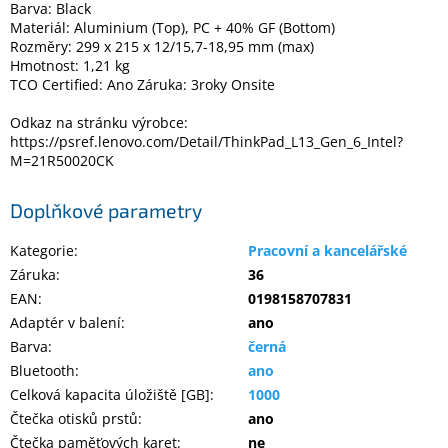
Barva: Black
Materiál: Aluminium (Top), PC + 40% GF (Bottom)
Rozměry: 299 x 215 x 12/15,7-18,95 mm (max)
Hmotnost: 1,21 kg
TCO Certified: Ano Záruka: 3roky Onsite
Odkaz na stránku výrobce:
https://psref.lenovo.com/Detail/ThinkPad_L13_Gen_6_Intel?
M=21R50020CK
Doplňkové parametry
Kategorie
:
Pracovní a kancelářské
Záruka
:
36
EAN
:
0198158707831
Adaptér v balení
:
ano
Barva
:
černá
Bluetooth
:
ano
Celková kapacita úložiště [GB]
:
1000
Čtečka otisků prstů
:
ano
Čtečka paměťových karet
:
ne