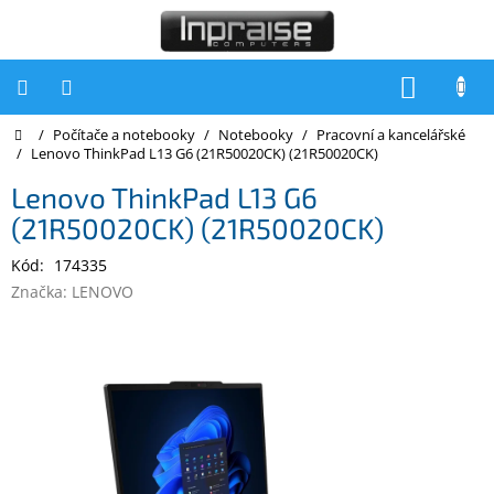
Přejít
na
obsah
NÁKUP
KOŠÍK
Domů
/
Počítače a notebooky
/
Notebooky
/
Pracovní a kancelářské
Počítače
/
Lenovo ThinkPad L13 G6 (21R50020CK) (21R50020CK)
Počítače
Lenovo ThinkPad L13 G6
Inpraise
(21R50020CK) (21R50020CK)
Notebooky
Kód:
174335
Tiskárny
Značka:
LENOVO
Monitory
Akce
a
slevy
Oblíbené
Kontakty