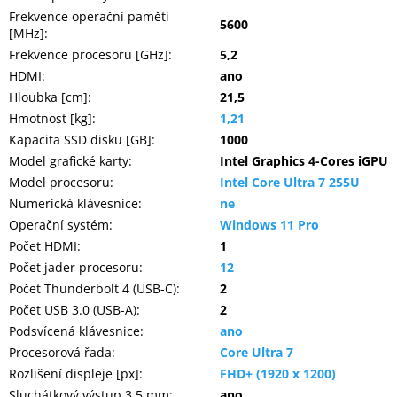
Frekvence operační paměti
5600
[MHz]
:
Frekvence procesoru [GHz]
:
5,2
HDMI
:
ano
Hloubka [cm]
:
21,5
Hmotnost [kg]
:
1,21
Kapacita SSD disku [GB]
:
1000
Model grafické karty
:
Intel Graphics 4-Cores iGPU
Model procesoru
:
Intel Core Ultra 7 255U
Numerická klávesnice
:
ne
Operační systém
:
Windows 11 Pro
Počet HDMI
:
1
Počet jader procesoru
:
12
Počet Thunderbolt 4 (USB-C)
:
2
Počet USB 3.0 (USB-A)
:
2
Podsvícená klávesnice
:
ano
Procesorová řada
:
Core Ultra 7
Rozlišení displeje [px]
:
FHD+ (1920 x 1200)
Sluchátkový výstup 3,5 mm
:
ano