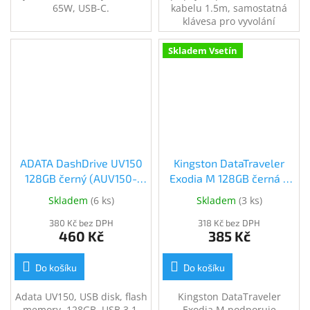
65W, USB-C.
kabelu 1.5m, samostatná
klávesa pro vyvolání
Microsoft Copilot, české
rozložení kláves,
Skladem Vsetín
SmartGenius aplikace pro
naprogramování
klávesových zkratek, černá.
ADATA DashDrive UV150
Kingston DataTraveler
128GB černý (AUV150-
Exodia M 128GB černá +
128G-RBK)
červená (DTXM/128GB)
Skladem
(
6 ks
)
Skladem
(
3 ks
)
380 Kč bez DPH
318 Kč bez DPH
460 Kč
385 Kč
Do košíku
Do košíku
Adata UV150, USB disk, flash
Kingston DataTraveler
memory, 128GB, USB 3.1,
Exodia M podporuje