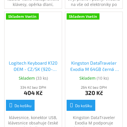
klávesy, opěrka dlaní,
na vše od elektroniky po
samostatná klávesa pro
koupelny, kuchyně či
vyvolání Microsoft Copilot,
interiér auta. 200ml
Skladem Vsetín
Skladem Vsetín
české rozložení kláves,
antigravitační rozprašovač.
černá.
Ošetří plochu až 40 m2.
Logitech Keyboard K120
Kingston DataTraveler
OEM - CZ/SK (920-
Exodia M 64GB černá +
002641)
modrá (DTXM/64GB)
Skladem
(
33 ks
)
Skladem
(
10 ks
)
334 Kč bez DPH
264 Kč bez DPH
404 Kč
320 Kč
Do košíku
Do košíku
klávesnice, konektor USB,
Kingston DataTraveler
klávesnice obsahuje české
Exodia M podporuje