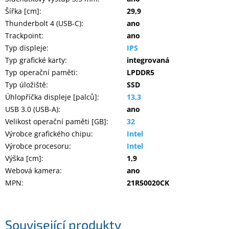
Šířka [cm]
:
29,9
Thunderbolt 4 (USB-C)
:
ano
Trackpoint
:
ano
Typ displeje
:
IPS
Typ grafické karty
:
integrovaná
Typ operační paměti
:
LPDDR5
Typ úložiště
:
SSD
Úhlopříčka displeje [palců]
:
13,3
USB 3.0 (USB-A)
:
ano
Velikost operační paměti [GB]
:
32
Výrobce grafického chipu
:
Intel
Výrobce procesoru
:
Intel
Výška [cm]
:
1,9
Webová kamera
:
ano
MPN
:
21R50020CK
Související produkty