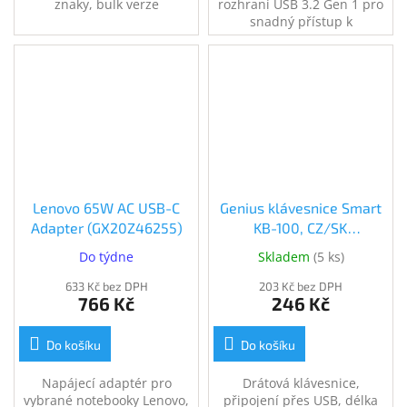
znaky, bulk verze
rozhraní USB 3.2 Gen 1 pro
snadný přístup k
notebookům, stolním
počítačům, monitorům a
dalším digitálním zařízením.
Kapacita 64GB.
Lenovo 65W AC USB-C
Genius klávesnice Smart
Adapter (GX20Z46255)
KB-100, CZ/SK
(31300005423)
Do týdne
Skladem
(
5 ks
)
633 Kč bez DPH
203 Kč bez DPH
766 Kč
246 Kč
Do košíku
Do košíku
Napájecí adaptér pro
Drátová klávesnice,
vybrané notebooky Lenovo,
připojení přes USB, délka