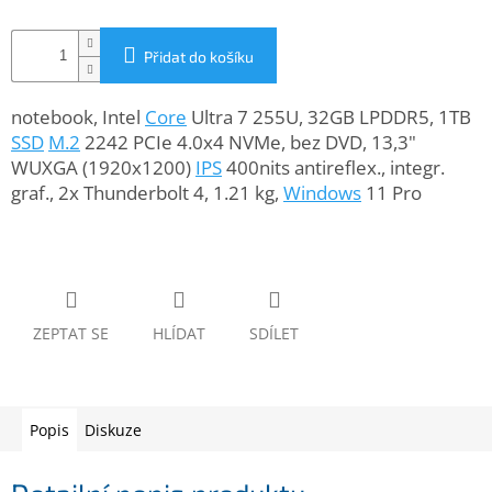
www.inpraise.cz
Gaming
Přidat do košíku
Telefony
notebook, Intel
Core
Ultra 7 255U, 32GB LPDDR5, 1TB
a
SSD
M.2
2242 PCIe 4.0x4 NVMe, bez DVD, 13,3"
tablety
WUXGA (1920x1200)
IPS
400nits antireflex., integr.
graf., 2x Thunderbolt 4, 1.21 kg,
Windows
11 Pro
Cyklo
a
sport
Dílna
a
zahrada
ZEPTAT SE
HLÍDAT
SDÍLET
Velké
spotřebiče
Popis
Diskuze
Počítače
a
notebooky