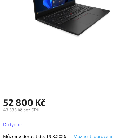
objednávka
antiviru
ESET
O
nás
Realizované
projekty
Obchodní
podmínky
Autorizované
servisy
52 800 Kč
Rozšíření
záruk
a
43 636 Kč bez DPH
pojištění
Měrná
cena:
Do týdne
Splátky
ESSOX
Můžeme doručit do:
19.8.2026
Možnosti doručení