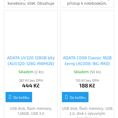
konektoru, 65W. Obsahuje
přístup k notebookům,
síťový kabel.
stolním počítačům,
monitorům a dalším
digitálním zařízením
ADATA UV320 128GB bílý
ADATA C008 Classic 16GB
(AUV320-128G-RWHGN)
černý (AC008-16G-RKD)
Skladem
(
2 ks
)
Skladem
(
50 ks
)
367 Kč bez DPH
155 Kč bez DPH
444 Kč
188 Kč
Do košíku
Do košíku
USB disk, flash memory,
USB disk, flash memory, USB
128GB, USB 3.0
2.0, disk s výsuvným