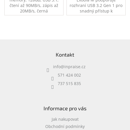
čtení až 90MB/s, zápis až
rozhraní USB 3.2 Gen 1 pro
20MB/s, černá
snadný přístup k
notebookům, stolním
počítačům, monitorům a
dalším digitálním zařízením.
Kapacita 128GB.
Z
á
Kontakt
p
a
info
@
inpraise.cz
t
í
571 424 002
737 515 835
Informace pro vás
Jak nakupovat
Obchodní podmínky