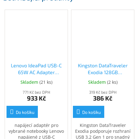
Lenovo IdeaPad USB-C
Kingston DataTraveler
65W AC Adapter
Exodia 128GB
(GX20P92529)
(DTX/128GB)
Skladem
(
21 ks
)
Skladem
(
2 ks
)
771 Kč bez DPH
319 Kč bez DPH
933 Kč
386 Kč
Do košíku
Do košíku
napájecí adaptér pro
Kingston DataTraveler
vybrané notebooky Lenovo
Exodia podporuje rozhraní
napájené z USB-C
USB 3.2 Gen 1 pro snadný