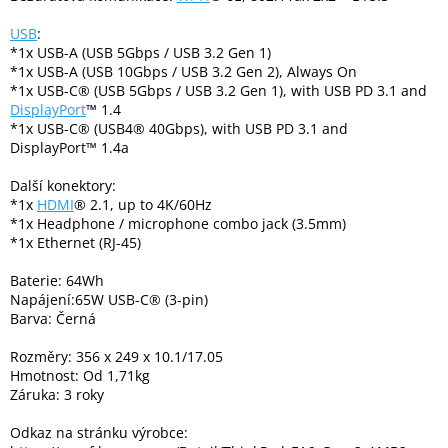
Inpraise
USB
:
Kamerové
*1x USB-A (USB 5Gbps / USB 3.2 Gen 1)
systémy
*1x USB-A (USB 10Gbps / USB 3.2 Gen 2), Always On
MILESIGHT
*1x USB-C® (USB 5Gbps / USB 3.2 Gen 1), with USB PD 3.1 and
DisplayPort
™ 1.4
*1x USB-C® (USB4® 40Gbps), with USB PD 3.1 and
Doprodej
DisplayPort™ 1.4a
Přihlášení
Další konektory:
*1x
HDMI
® 2.1, up to 4K/60Hz
*1x Headphone / microphone combo jack (3.5mm)
*1x Ethernet (RJ-45)
Baterie: 64Wh
Napájení:65W USB-C® (3-pin)
Barva: Černá
Rozměry: 356 x 249 x 10.1/17.05
Hmotnost: Od 1,71kg
Záruka: 3 roky
Odkaz na stránku výrobce: