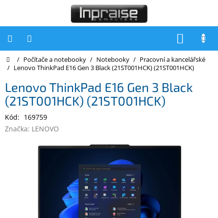
Přejít
na
obsah
NÁKUP
KOŠÍK
Domů
/
Počítače a notebooky
/
Notebooky
/
Pracovní a kancelářské
Počítače
/
Lenovo ThinkPad E16 Gen 3 Black (21ST001HCK) (21ST001HCK)
Počítače
Lenovo ThinkPad E16 Gen 3 Black
Inpraise
(21ST001HCK) (21ST001HCK)
Notebooky
Kód:
169759
Tiskárny
Značka:
LENOVO
Monitory
Akce
a
slevy
Oblíbené
Kontakty