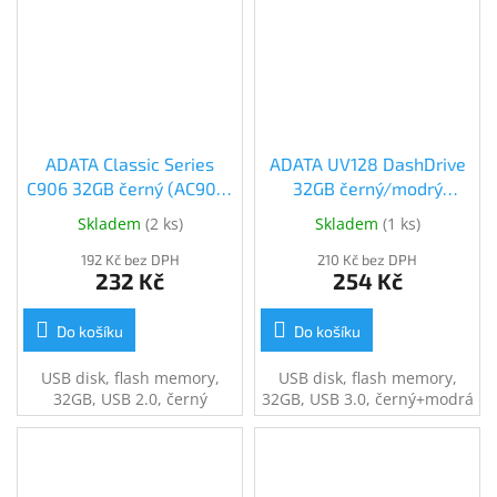
ADATA Classic Series
ADATA UV128 DashDrive
C906 32GB černý (AC906-
32GB černý/modrý
32G-RBK)
(AUV128-32G-RBE)
Skladem
(
2 ks
)
Skladem
(
1 ks
)
(AUV128-32G-RBE)
192 Kč bez DPH
210 Kč bez DPH
232 Kč
254 Kč
Do košíku
Do košíku
USB disk, flash memory,
USB disk, flash memory,
32GB, USB 2.0, černý
32GB, USB 3.0, černý+modrá