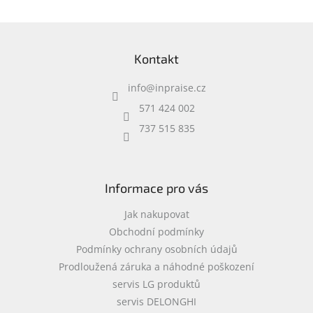
Ošetří plochu až 40 m2.
měkkým polstrováním,
vyrobená je z
Z
vodoodpudivého materiálu
á
Kontakt
p
a
info
@
inpraise.cz
t
í
571 424 002
737 515 835
Informace pro vás
Jak nakupovat
Obchodní podmínky
Podmínky ochrany osobních údajů
Prodloužená záruka a náhodné poškození
servis LG produktů
servis DELONGHI