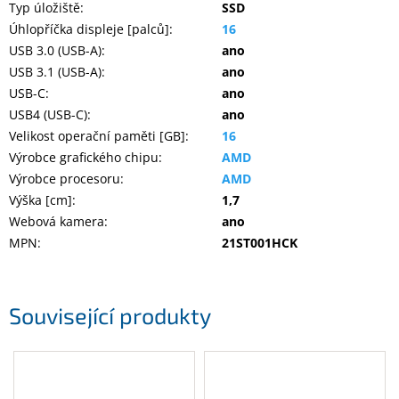
Typ úložiště
:
SSD
Úhlopříčka displeje [palců]
:
16
USB 3.0 (USB-A)
:
ano
USB 3.1 (USB-A)
:
ano
USB-C
:
ano
USB4 (USB-C)
:
ano
Velikost operační paměti [GB]
:
16
Výrobce grafického chipu
:
AMD
Výrobce procesoru
:
AMD
Výška [cm]
:
1,7
Webová kamera
:
ano
MPN
:
21ST001HCK
Související produkty