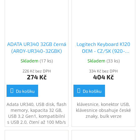
naprogramování
klávesových zkratek, černá.
ADATA UR340 32GB černá
Logitech Keyboard K120
(AROY-UR340-32GBK)
OEM - CZ/SK (920-
002641)
Skladem
(
17 ks
)
Skladem
(
33 ks
)
226 Kč bez DPH
334 Kč bez DPH
274 Kč
404 Kč
Do košíku
Do košíku
Adata UR340, USB disk, flash
klávesnice, konektor USB,
memory, kapacita 32 GB,
klávesnice obsahuje české
USB 3.2 Gen1, kompatibilní
znaky, bulk verze
s USB 2.0, čtení až 100 Mb/s