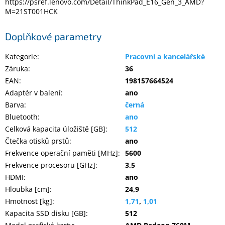
https://psref.lenovo.com/Detail/ThinkPad_E16_Gen_3_AMD?
M=21ST001HCK
Doplňkové parametry
Kategorie
:
Pracovní a kancelářské
Záruka
:
36
EAN
:
198157664524
Adaptér v balení
:
ano
Barva
:
černá
Bluetooth
:
ano
Celková kapacita úložiště [GB]
:
512
Čtečka otisků prstů
:
ano
Frekvence operační paměti [MHz]
:
5600
Frekvence procesoru [GHz]
:
3,5
HDMI
:
ano
Hloubka [cm]
:
24,9
Hmotnost [kg]
:
1,71
,
1,01
Kapacita SSD disku [GB]
:
512