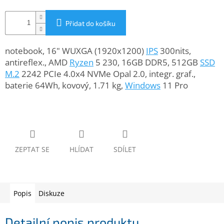
www.inpraise.cz
Přidat do košíku
Gaming
notebook, 16" WUXGA (1920x1200)
IPS
300nits,
Telefony
a
antireflex., AMD
Ryzen
5 230, 16GB DDR5, 512GB
SSD
tablety
M.2
2242 PCIe 4.0x4 NVMe Opal 2.0, integr. graf.,
baterie 64Wh, kovový, 1.71 kg,
Windows
11 Pro
Cyklo
a
sport
Dílna
a
zahrada
ZEPTAT SE
HLÍDAT
SDÍLET
Velké
spotřebiče
Popis
Diskuze
Počítače
a
Detailní popis produktu
notebooky