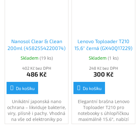
Kapacita 128GB.
Nanosol Clear & Clean
Lenovo Toploader T210
200ml (4582554220074)
15,6" černá (GX40Q17229)
Skladem
(
19 ks
)
Skladem
(
1 ks
)
402 Kč bez DPH
248 Kč bez DPH
486 Kč
300 Kč
Do košíku
Do košíku
Unikátní japonská nano
Elegantní brašna Lenovo
ochrana – likviduje bakterie,
Toploader T210 pro
viry, plísně i pachy. Vhodná
notebooky s úhlopříčkou
na vše od elektroniky po
maximálně 15.6", nabízí
koupelny, kuchyně či
optimální ochranu a bezpečí
interiér auta. 200ml
při přenášení zařízení. Je
antigravitační rozprašovač.
vybavena dvěma kapsami s