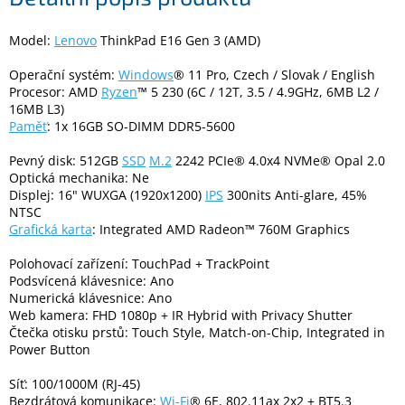
Model:
Lenovo
ThinkPad E16 Gen 3 (AMD)
Elektronika
Operační systém:
Windows
® 11 Pro, Czech / Slovak / English
Procesor: AMD
Ryzen
™ 5 230 (6C / 12T, 3.5 / 4.9GHz, 6MB L2 /
Domácnost
16MB L3)
Paměť
: 1x 16GB SO-DIMM DDR5-5600
%
Black
Pevný disk: 512GB
SSD
M.2
2242 PCIe® 4.0x4 NVMe® Opal 2.0
Friday
Optická mechanika: Ne
Displej: 16" WUXGA (1920x1200)
IPS
300nits Anti-glare, 45%
NTSC
VÝPRODEJ
Grafická karta
: Integrated AMD Radeon™ 760M Graphics
Polohovací zařízení: TouchPad + TrackPoint
Akční
zboží
Podsvícená klávesnice: Ano
Numerická klávesnice: Ano
Web kamera: FHD 1080p + IR Hybrid with Privacy Shutter
TONERY
A
Čtečka otisku prstů: Touch Style, Match-on-Chip, Integrated in
CARTRIDGE
Power Button
OEM
Síť: 100/1000M (RJ-45)
Sestavy
Bezdrátová komunikace:
Wi-Fi
® 6E, 802.11ax 2x2 + BT5.3
počítačů