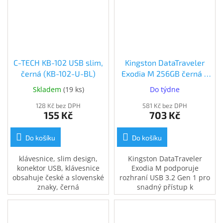
C-TECH KB-102 USB slim,
Kingston DataTraveler
černá (KB-102-U-BL)
Exodia M 256GB černá +
tyrkysová (DTXM/256GB)
Skladem
(
19 ks
)
Do týdne
128 Kč bez DPH
581 Kč bez DPH
155 Kč
703 Kč
Do košíku
Do košíku
klávesnice, slim design,
Kingston DataTraveler
konektor USB, klávesnice
Exodia M podporuje
obsahuje české a slovenské
rozhraní USB 3.2 Gen 1 pro
znaky, černá
snadný přístup k
notebookům, stolním
počítačům, monitorům a
dalším digitálním zařízením.