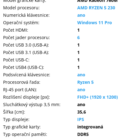
Model grafické karty
:
AMD Radeon 760M
Model procesoru
:
AMD RYZEN 5 230
Numerická klávesnice
:
ano
Operační systém
:
Windows 11 Pro
Počet HDMI
:
1
Počet jader procesoru
:
6
Počet USB 3.0 (USB-A)
:
1
Počet USB 3.1 (USB-A)
:
1
Počet USB-C
:
1
Počet USB4 (USB-C)
:
1
Podsvícená klávesnice
:
ano
Procesorová řada
:
Ryzen 5
RJ-45 port (LAN)
:
ano
Rozlišení displeje [px]
:
FHD+ (1920 x 1200)
Sluchátkový výstup 3,5 mm
:
ano
Šířka [cm]
:
35,6
Typ displeje
:
IPS
Typ grafické karty
:
integrovaná
Typ operační paměti
:
DDR5