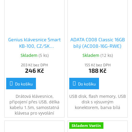
Kapacita 256GB.
Genius klávesnice Smart
ADATA C008 Classic 16GB
KB-100, CZ/SK
bílý (AC008-16G-RWE)
(31300005423)
Skladem
(
5 ks
)
Skladem
(
12 ks
)
203 Kč bez DPH
155 Kč bez DPH
246 Kč
188 Kč
Do košíku
Do košíku
Drátová klávesnice,
USB disk, flash memory, USB
připojení přes USB, délka
disk s výsuvným
kabelu 1.5m, samostatná
konektorem, barva bílá
klávesa pro vyvolání
Microsoft Copilot, české
rozložení kláves,
Skladem Vsetín
SmartGenius aplikace pro