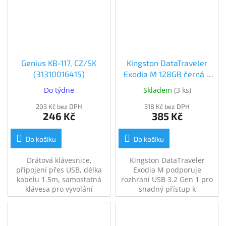
Genius KB-117, CZ/SK
Kingston DataTraveler
(31310016415)
Exodia M 128GB černá +
červená (DTXM/128GB)
Do týdne
Skladem
(
3 ks
)
203 Kč bez DPH
318 Kč bez DPH
246 Kč
385 Kč
Do košíku
Do košíku
Drátová klávesnice,
Kingston DataTraveler
připojení přes USB, délka
Exodia M podporuje
kabelu 1.5m, samostatná
rozhraní USB 3.2 Gen 1 pro
klávesa pro vyvolání
snadný přístup k
Microsoft Copilot AI, české
notebookům, stolním
rozložení kláves, černá.
počítačům, monitorům a
dalším digitálním zařízením.