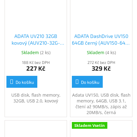
ADATA UV210 32GB
ADATA DashDrive UV150
kovový (AUV210-32G-
64GB černý (AUV150-64G-
RGD) (AUV210-32G-RGD)
RBK)
Skladem
(
2 ks
)
Skladem
(
4 ks
)
188 Kč bez DPH
272 Kč bez DPH
227 Kč
329 Kč
Do košíku
Do košíku
USB disk, flash memory,
Adata UV150, USB disk, flash
32GB, USB 2.0, kovový
memory, 64GB, USB 3.1,
čtení až 90MB/s, zápis až
20MB/s, černá
Skladem Vsetín