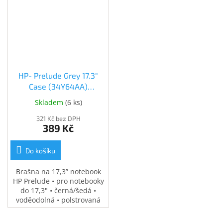
HP- Prelude Grey 17.3"
Case (34Y64AA)
(34Y64AA)
Skladem
(
6 ks
)
321 Kč bez DPH
389 Kč
Do košíku
Brašna na 17,3” notebook
HP Prelude • pro notebooky
do 17,3" • černá/šedá •
voděodolná • polstrovaná
přihrádka na notebook •
speciální kapsy na