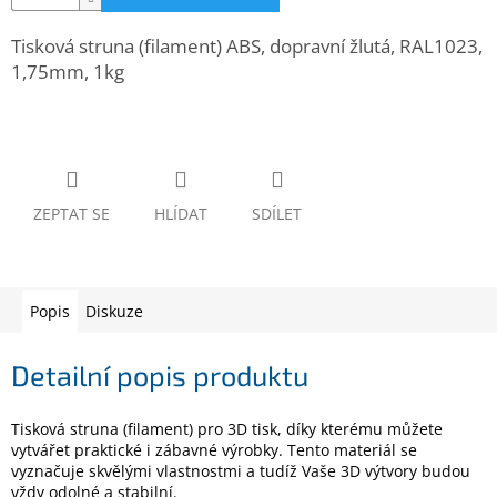
www.inpraise.cz
Tisková struna (filament) ABS, dopravní žlutá, RAL1023,
Gaming
1,75mm, 1kg
Telefony
a
tablety
Cyklo
ZEPTAT SE
HLÍDAT
SDÍLET
a
sport
Dílna
Popis
Diskuze
a
zahrada
Detailní popis produktu
Velké
spotřebiče
Tisková struna (filament) pro 3D tisk, díky kterému můžete
vytvářet praktické i zábavné výrobky. Tento materiál se
Počítače
vyznačuje skvělými vlastnostmi a tudíž Vaše 3D výtvory budou
a
vždy odolné a stabilní.
notebooky