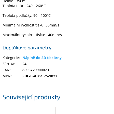
Délka: ±396m
Inpraise
Teplota tisku: 240 - 260°C
Kamerové
Teplota podložky: 90 - 100°C
systémy
MILESIGHT
Minimální rychlost tisku: 35mm/s
Doprodej
Maximální rychlost tisku: 140mm/s
Přihlášení
Doplňkové parametry
Kategorie
:
Náplně do 3D tiskárny
Záruka
:
24
EAN
:
8595729900073
MPN
:
3DF-P-ABS1.75-1023
Související produkty