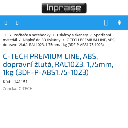
Přejít
na
obsah
NÁKUP
KOŠÍK
Domů
/
Počítače a notebooky
/
Tiskárny a skenery
/
Spotřební
Počítače
materiál
/
Náplně do 3D tiskárny
/
C-TECH PREMIUM LINE, ABS,
dopravní žlutá, RAL1023, 1,75mm, 1kg (3DF-P-ABS1.75-1023)
Počítače
Inpraise
C-TECH PREMIUM LINE, ABS,
dopravní žlutá, RAL1023, 1,75mm,
Notebooky
1kg (3DF-P-ABS1.75-1023)
Tiskárny
Kód:
141151
Monitory
Značka:
C-TECH
Akce
a
slevy
Oblíbené
Kontakty