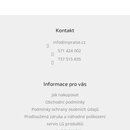
příslušenství • 0,37 kg
Z
á
Kontakt
p
a
info
@
inpraise.cz
t
í
571 424 002
737 515 835
Informace pro vás
Jak nakupovat
Obchodní podmínky
Podmínky ochrany osobních údajů
Prodloužená záruka a náhodné poškození
servis LG produktů