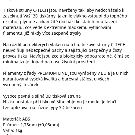
Tiskové struny C-TECH jsou navrženy tak, aby nedocházelo k
Elektronika
zaseknutí Vaší 3D tiskárny. Jakmile vlákno vstoupí do topného
okruhu, plynule a okamžitě dochází ke stabilnímu tavení
materiálu, což vede k extrémně hladkému vytlačování
Domácnost
filamentu. Již nikdy více zacpané trysky.
Na rozdíl od některých vláken na trhu, tiskové struny C-TECH
%
neuvolňují nebezpečné pachy a zajišťující bezpečný a čistý
Black
provoz tisku. Navíc jsou zcela biologicky odbouratelné, čímž se
Friday
minimalizuje dopad na naše životní prostředí.
VÝPRODEJ
Filamenty z řady PREMIUM LINE jsou vyráběny v EU a je u nich
garantovaná vysoká kvalita a barevná stálost u všech
vyrobených várek.
Akční
zboží
Vysoce pevná a silná 3D tisková struna
Nízká hustota: při tisku většího objemu je model je lehčí
TONERY
Lze aplikovat na různé typy 3D tiskáren
A
CARTRIDGE
OEM
Materiál: ABS
Průměr: 1,75mm (±0,03mm)
Sestavy
Váha: 1kg
počítačů