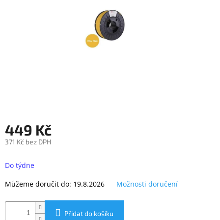
objednávka
antiviru
ESET
O
nás
Realizované
projekty
Obchodní
podmínky
449 Kč
Autorizované
servisy
371 Kč bez DPH
Měrná
Rozšíření
záruk
cena:
Do týdne
a
pojištění
Můžeme doručit do:
19.8.2026
Možnosti doručení
Splátky
ESSOX
Přidat do košíku