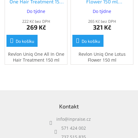
One Hair Treatment 150
Flower 150 ml
Inpraise
ml (8432225074177)
(8432225076751)
Do týdne
Do týdne
Kamerové
systémy
222 Kč bez DPH
265 Kč bez DPH
MILESIGHT
269 Kč
321 Kč
Doprodej
Do košíku
Do košíku
Přihlášení
Revlon Uniq One All In One
Revlon Uniq One Lotus
Hair Treatment 150 ml
Flower 150 ml
Z
á
Kontakt
p
a
info
@
inpraise.cz
t
í
571 424 002
737 515 835