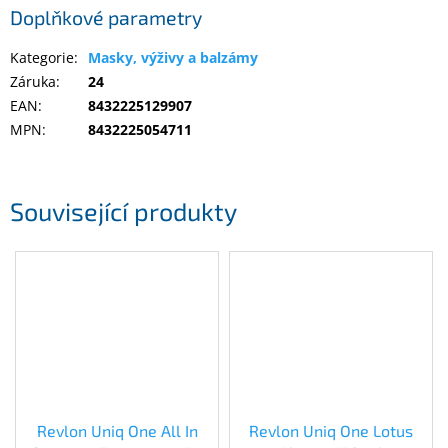
Doplňkové parametry
Elektronika
Kategorie
:
Masky, výživy a balzámy
Záruka
:
24
EAN
:
8432225129907
Domácnost
MPN
:
8432225054711
%
Black
Friday
Související produkty
VÝPRODEJ
Akční
zboží
TONERY
A
CARTRIDGE
OEM
Revlon Uniq One All In
Revlon Uniq One Lotus
Sestavy
počítačů