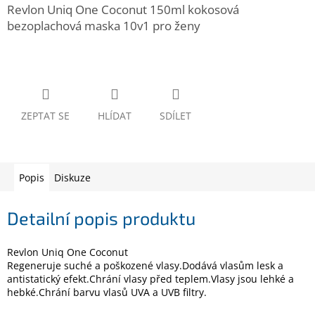
www.inpraise.cz
Revlon Uniq One Coconut 150ml kokosová
bezoplachová maska 10v1 pro ženy
Gaming
Telefony
a
tablety
ZEPTAT SE
HLÍDAT
SDÍLET
Cyklo
a
sport
Popis
Diskuze
Dílna
a
zahrada
Detailní popis produktu
Velké
Revlon Uniq One Coconut
spotřebiče
Regeneruje suché a poškozené vlasy.Dodává vlasům lesk a
antistatický efekt.Chrání vlasy před teplem.Vlasy jsou lehké a
hebké.Chrání barvu vlasů UVA a UVB filtry.
Počítače
a
notebooky