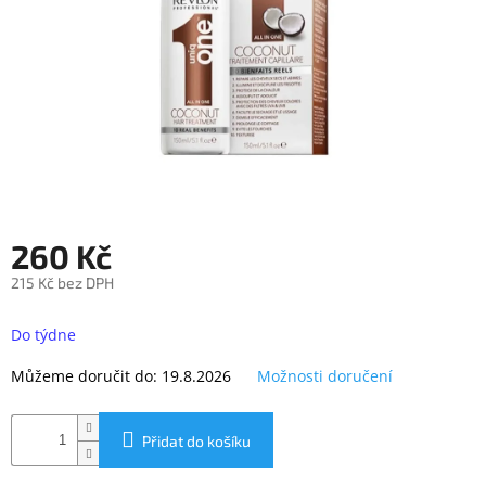
objednávka
antiviru
ESET
O
nás
Realizované
projekty
Obchodní
260 Kč
podmínky
215 Kč bez DPH
Autorizované
servisy
Měrná
cena:
Do týdne
Rozšíření
záruk
Můžeme doručit do:
19.8.2026
Možnosti doručení
a
pojištění
Splátky
Přidat do košíku
ESSOX