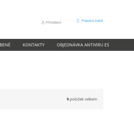
NÁKUPNÍ
Prázdný košík
Přihlášení
KOŠÍK
ÍBENÉ
KONTAKTY
OBJEDNÁVKA ANTIVIRU ESET
O N
9
položek celkem