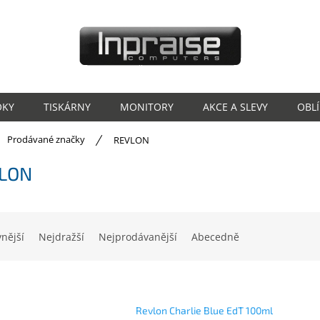
OKY
TISKÁRNY
MONITORY
AKCE A SLEVY
OBL
ů
Prodávané značky
REVLON
LON
vnější
Nejdražší
Nejprodávanější
Abecedně
Revlon Charlie Blue EdT 100ml