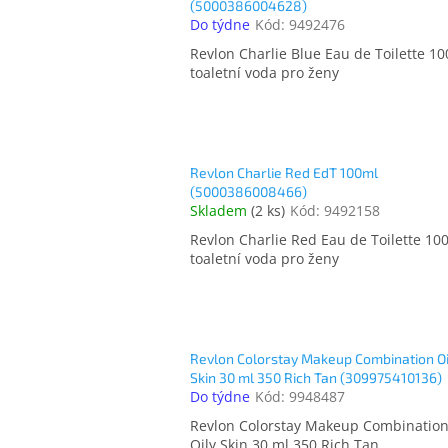
(5000386004628)
Do týdne
Kód:
9492476
Revlon Charlie Blue Eau de Toilette 1
toaletní voda pro ženy
Revlon Charlie Red EdT 100ml
(5000386008466)
Skladem
(
2 ks
)
Kód:
9492158
Revlon Charlie Red Eau de Toilette 10
toaletní voda pro ženy
Revlon Colorstay Makeup Combination Oi
Skin 30 ml 350 Rich Tan (309975410136)
Do týdne
Kód:
9948487
Revlon Colorstay Makeup Combinatio
Oily Skin 30 ml 350 Rich Tan