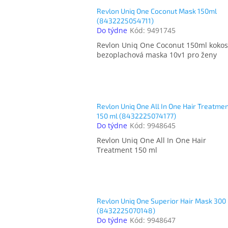
Revlon Uniq One Coconut Mask 150ml
(8432225054711)
Do týdne
Kód:
9491745
Revlon Uniq One Coconut 150ml koko
bezoplachová maska 10v1 pro ženy
Revlon Uniq One All In One Hair Treatme
150 ml (8432225074177)
Do týdne
Kód:
9948645
Revlon Uniq One All In One Hair
Treatment 150 ml
Revlon Uniq One Superior Hair Mask 300
(8432225070148)
Do týdne
Kód:
9948647