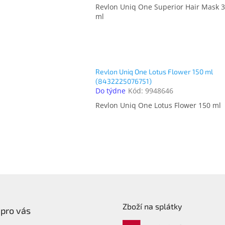
Revlon Uniq One Superior Hair Mask 
ml
Revlon Uniq One Lotus Flower 150 ml
(8432225076751)
Do týdne
Kód:
9948646
Revlon Uniq One Lotus Flower 150 ml
O
v
l
á
d
a
c
Zboží na splátky
í
 pro vás
p