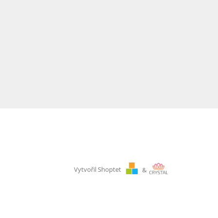
Vytvořil Shoptet
&