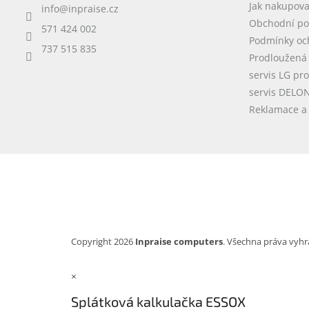
Jak nakupova
info
@
inpraise.cz
í
Obchodní p
571 424 002
Podmínky oc
737 515 835
Prodloužená
servis LG pr
servis DELO
Reklamace a 
Copyright 2026
Inpraise computers
. Všechna práva vyhr
×
Splátková kalkulačka ESSOX