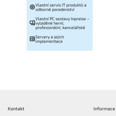
Vlastní servis IT produktů a
odborné poradenství
Vlastní PC sestavy Inpraise –
vyladěné herní,
profesionální, kancelářské
Servery a jejich
implementace
Z
á
p
Kontakt
Informace
a
t