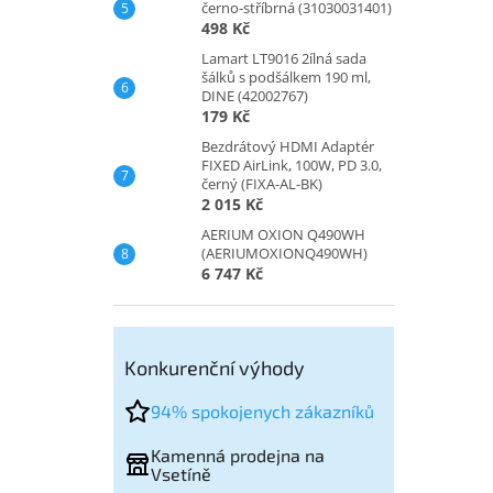
černo-stříbrná (31030031401)
498 Kč
Lamart LT9016 2ílná sada
šálků s podšálkem 190 ml,
DINE (42002767)
179 Kč
Bezdrátový HDMI Adaptér
FIXED AirLink, 100W, PD 3.0,
černý (FIXA-AL-BK)
2 015 Kč
AERIUM OXION Q490WH
(AERIUMOXIONQ490WH)
6 747 Kč
Konkurenční výhody
94% spokojenych zákazníků
Kamenná prodejna na
Vsetíně