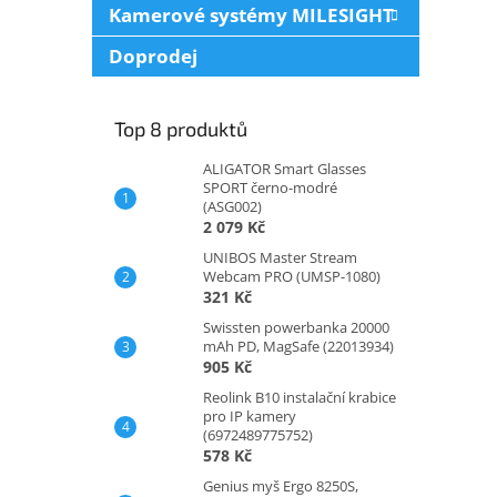
Kamerové systémy MILESIGHT
Doprodej
Top 8 produktů
ALIGATOR Smart Glasses
SPORT černo-modré
(ASG002)
2 079 Kč
UNIBOS Master Stream
Webcam PRO (UMSP-1080)
321 Kč
Swissten powerbanka 20000
mAh PD, MagSafe (22013934)
905 Kč
Reolink B10 instalační krabice
pro IP kamery
(6972489775752)
578 Kč
Genius myš Ergo 8250S,