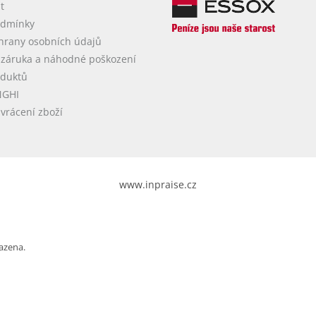
r
t
v
odmínky
k
hrany osobních údajů
y
v
 záruka a náhodné poškození
ý
oduktů
p
NGHI
i
vrácení zboží
s
u
www.inpraise.cz
azena.