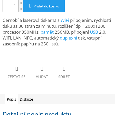
www.inpraise.cz
Přidat do košíku
Gaming
Černobílá laserová tiskárna s
WiFi
připojením, rychlosti
tisku až 30 stran za minutu, rozlišení dpi 1200x1200,
Telefony
a
procesor 350MHz,
paměť
256MB, připojení
USB
2.0,
tablety
WiFi, LAN, NFC, automatický
duplexní
tisk, vstupní
zásobník papíru na 250 listů.
Cyklo
a
sport
Dílna
a
zahrada
ZEPTAT SE
HLÍDAT
SDÍLET
Velké
spotřebiče
Popis
Diskuze
Počítače
a
Detailní popis produktu
notebooky