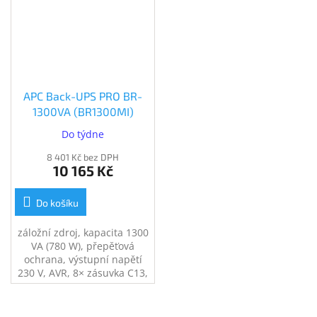
APC Back-UPS PRO BR-
1300VA (BR1300MI)
Do týdne
8 401 Kč bez DPH
10 165 Kč
Do košíku
záložní zdroj, kapacita 1300
VA (780 W), přepěťová
ochrana, výstupní napětí
230 V, AVR, 8× zásuvka C13,
zajistí napájení při výpadku
el. proudu, USB port,
ochrana telefonní a