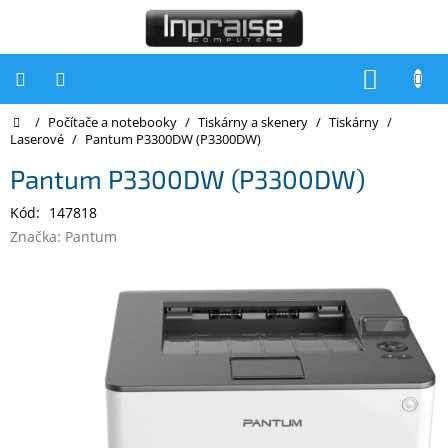
Přejít
na
obsah
NÁKUP
KOŠÍK
Domů
/
Počítače a notebooky
/
Tiskárny a skenery
/
Tiskárny
/
Počítače
Laserové
/
Pantum P3300DW (P3300DW)
Počítače
Pantum P3300DW (P3300DW)
Inpraise
Kód:
147818
Notebooky
Značka:
Pantum
Tiskárny
Monitory
Akce
a
slevy
Oblíbené
Kontakty