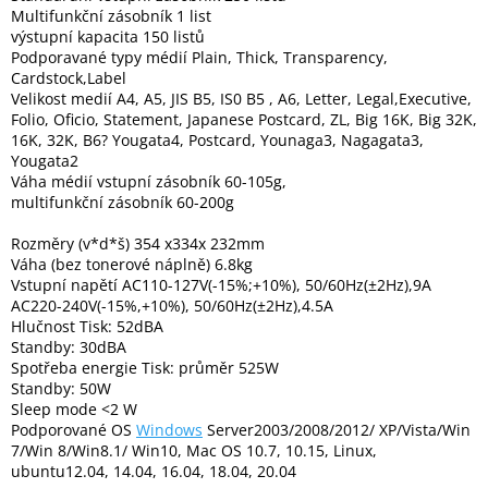
Inpraise
Multifunkční zásobník 1 list
výstupní kapacita 150 listů
Kamerové
Podporavané typy médií Plain, Thick, Transparency,
systémy
Cardstock,Label
MILESIGHT
Velikost medií A4, A5, JIS B5, IS0 B5 , A6, Letter, Legal,Executive,
Folio, Oficio, Statement, Japanese Postcard, ZL, Big 16K, Big 32K,
16K, 32K, B6? Yougata4, Postcard, Younaga3, Nagagata3,
Doprodej
Yougata2
Váha médií vstupní zásobník 60-105g,
Přihlášení
multifunkční zásobník 60-200g
Rozměry (v*d*š) 354 x334x 232mm
Váha (bez tonerové náplně) 6.8kg
Vstupní napětí AC110-127V(-15%;+10%), 50/60Hz(±2Hz),9A
AC220-240V(-15%,+10%), 50/60Hz(±2Hz),4.5A
Hlučnost Tisk: 52dBA
Standby: 30dBA
Spotřeba energie Tisk: průměr 525W
Standby: 50W
Sleep mode <2 W
Podporované OS
Windows
Server2003/2008/2012/ XP/Vista/Win
7/Win 8/Win8.1/ Win10, Mac OS 10.7, 10.15, Linux,
ubuntu12.04, 14.04, 16.04, 18.04, 20.04