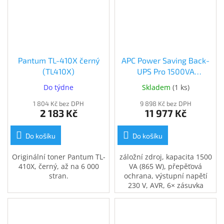
Pantum TL-410X černý
APC Power Saving Back-
(TL410X)
UPS Pro 1500VA
(BR1500G-FR)
Do týdne
Skladem
(
1 ks
)
1 804 Kč bez DPH
9 898 Kč bez DPH
2 183 Kč
11 977 Kč
Do košíku
Do košíku
Originální toner Pantum TL-
záložní zdroj, kapacita 1500
410X, černý, až na 6 000
VA (865 W), přepěťová
stran.
ochrana, výstupní napětí
230 V, AVR, 6× zásuvka
French, zajistí napájení při
výpadku el. proudu, USB
port, ochrana telefonní a
internetové sítě