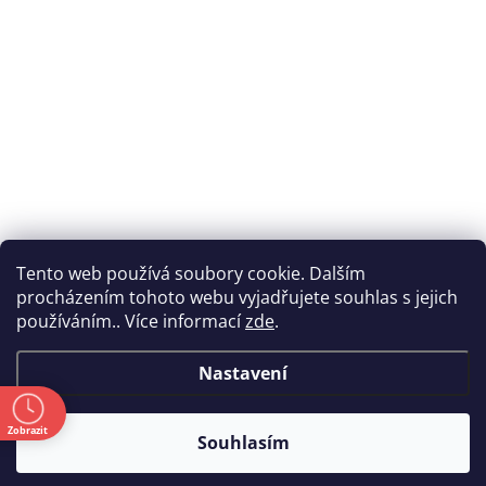
Tento web používá soubory cookie. Dalším
procházením tohoto webu vyjadřujete souhlas s jejich
používáním.. Více informací
zde
.
Nastavení
ě
Zobrazit
Souhlasím