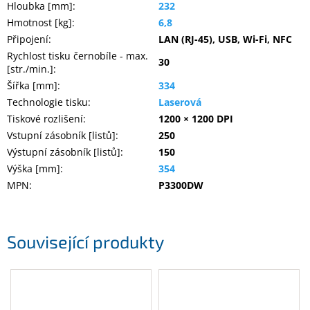
Hloubka [mm]
:
232
Hmotnost [kg]
:
6,8
Připojení
:
LAN (RJ-45), USB, Wi-Fi, NFC
Rychlost tisku černobíle - max.
30
[str./min.]
:
Šířka [mm]
:
334
Technologie tisku
:
Laserová
Tiskové rozlišení
:
1200 × 1200 DPI
Vstupní zásobník [listů]
:
250
Výstupní zásobník [listů]
:
150
Výška [mm]
:
354
MPN
:
P3300DW
Související produkty