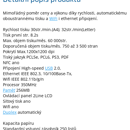
Mimořádný poměr ceny a výkonu díky rychlosti, automatickému
Elektronika
oboustrannému tisku a
WiFi
i ethernet připojení.
Rychlost tisku 30str./min.(A4); 32str./min(Letter)
Domácnost
Tisk první str. 8.2s
Max. objem tisku/měs. 60 000str.
Doporučená objem tisku/měs. 750 až 3 500 stran
%
Black
Pokrytí Max.1200x1200 dpi
Friday
Tiský jakzyk PCL5e, PCL6, PS3, PDF
NFC ano
Připojení High-speed
USB
2.0,
VÝPRODEJ
Ethernet IEEE 802.3, 10/100Base-Tx,
Wifi IEEE 802.11b/g/n
Procesor 350MHz
Akční
zboží
Paměť
256MB
Ovládací panel 2Line LCD
Síťový tisk ano
TONERY
A
Wifi ano
CARTRIDGE
Duplex
automatický
OEM
Kapacita papíru
Sestavy
Standardní vstupní zásobník 250 listů
počítačů