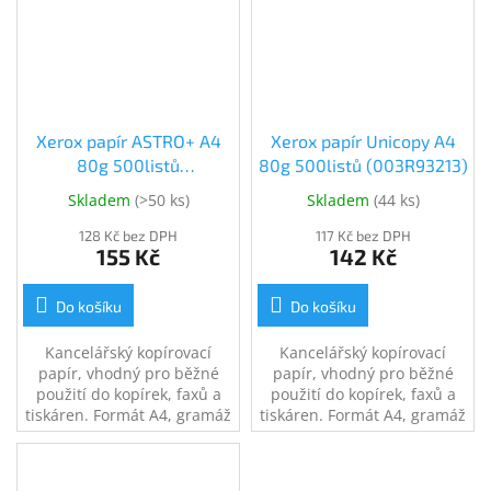
Xerox papír ASTRO+ A4
Xerox papír Unicopy A4
80g 500listů
80g 500listů (003R93213)
(003R93526)
Skladem
(
>50 ks
)
Skladem
(
44 ks
)
128 Kč bez DPH
117 Kč bez DPH
155 Kč
142 Kč
Do košíku
Do košíku
Kancelářský kopírovací
Kancelářský kopírovací
papír, vhodný pro běžné
papír, vhodný pro běžné
použití do kopírek, faxů a
použití do kopírek, faxů a
tiskáren. Formát A4, gramáž
tiskáren. Formát A4, gramáž
80g, balení 500 listů.
80g, balení 500 listů.