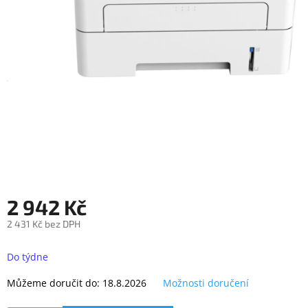
objednávka
antiviru
ESET
O
nás
Realizované
projekty
Obchodní
podmínky
Autorizované
servisy
2 942 Kč
Rozšíření
2 431 Kč bez DPH
záruk
a
Měrná
pojištění
cena:
Do týdne
Splátky
Můžeme doručit do:
18.8.2026
Možnosti doručení
ESSOX