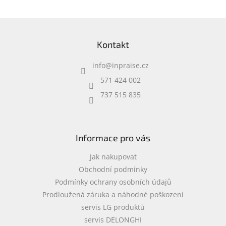
internetové sítě
Z
á
Kontakt
p
a
info
@
inpraise.cz
t
í
571 424 002
737 515 835
Informace pro vás
Jak nakupovat
Obchodní podmínky
Podmínky ochrany osobních údajů
Prodloužená záruka a náhodné poškození
servis LG produktů
servis DELONGHI