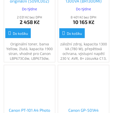
originální (5091C002)
1300VA (BR1300MI)
Do týdne
Do týdne
2 031 Kč bez DPH
8 401 Kč bez DPH
2 458 Kč
10 165 Kč
Do košíku
Do košíku
Originální toner, barva
záložní zdroj, kapacita 1300
Yellow, žlutá, kapacita 1900
VA (780 W), přepěťová
stran, vhodné pro Canon
ochrana, výstupní napětí
LBP673Cdw, LBP673dw,
230 V, AVR, 8× zásuvka C13,
MF752Cdw, MF754Cdw
zajistí napájení při výpadku
el. proudu, USB port,
ochrana telefonní a
internetové sítě
Canon PT-101 A4 Photo
Canon GP-501A4