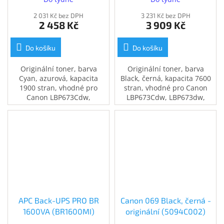
2 031 Kč bez DPH
3 231 Kč bez DPH
2 458 Kč
3 909 Kč
Do košíku
Do košíku
Originální toner, barva
Originální toner, barva
Cyan, azurová, kapacita
Black, černá, kapacita 7600
1900 stran, vhodné pro
stran, vhodné pro Canon
Canon LBP673Cdw,
LBP673Cdw, LBP673dw,
LBP673dw, MF752Cdw,
MF752Cdw, MF754Cdw
MF754Cdw
APC Back-UPS PRO BR
Canon 069 Black, černá -
1600VA (BR1600MI)
originální (5094C002)