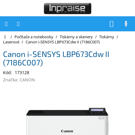
Přejít
na
obsah
NÁKUP
KOŠÍK
Domů
/
Počítače a notebooky
/
Tiskárny a skenery
/
Tiskárny
/
Počítače
Laserové
/
Canon i-SENSYS LBP673Cdw II (7186C007)
Počítače
Canon i-SENSYS LBP673Cdw II
Inpraise
(7186C007)
Notebooky
Kód:
173128
Tiskárny
Značka:
CANON
Monitory
Akce
a
slevy
Oblíbené
Kontakty