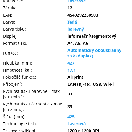
Kategorie
:
Laserové
Záruka
:
12
EAN
:
4549292250503
Barva
:
šedá
Barva tisku
:
barevný
Displej
:
informační/segmentový
Formát tisku
:
A4, A5, A6
Automatický oboustranný
Funkce
:
tisk (duplex)
Hloubka [mm]
:
427
Hmotnost [kg]
:
17,1
Pokročilé funkce
:
Airprint
Připojení
:
LAN (RJ-45), USB, Wi-Fi
Rychlost tisku barevně - max.
33
[str./min.]
:
Rychlost tisku černobíle - max.
33
[str./min.]
:
Šířka [mm]
:
425
Technologie tisku
:
Laserová
Tiskové rozlišení
:
1200 × 1200 DPI