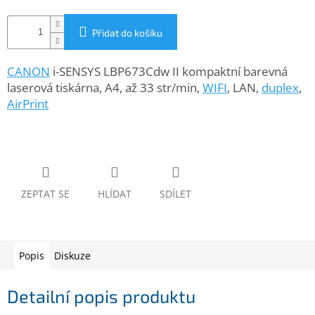
www.inpraise.cz
Přidat do košíku
Gaming
CANON
i-SENSYS LBP673Cdw II kompaktní barevná
Telefony
a
laserová tiskárna, A4, až 33 str/min,
WIFI
, LAN,
duplex
,
tablety
AirPrint
Cyklo
a
sport
Dílna
ZEPTAT SE
HLÍDAT
SDÍLET
a
zahrada
Velké
Popis
Diskuze
spotřebiče
Detailní popis produktu
Počítače
a
notebooky