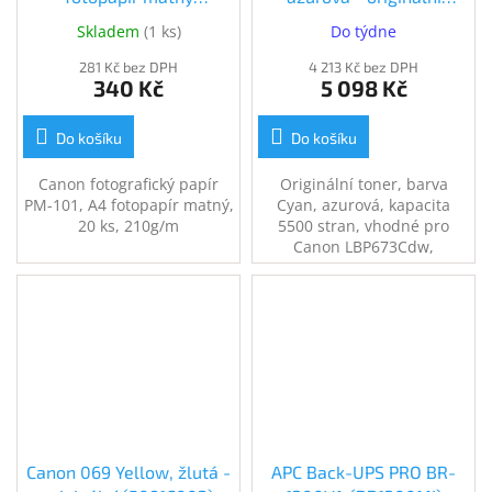
(8657B005)
(5097C002)
Skladem
(
1 ks
)
Do týdne
281 Kč bez DPH
4 213 Kč bez DPH
340 Kč
5 098 Kč
Do košíku
Do košíku
Canon fotografický papír
Originální toner, barva
PM-101, A4 fotopapír matný,
Cyan, azurová, kapacita
20 ks, 210g/m
5500 stran, vhodné pro
Canon LBP673Cdw,
LBP673dw, MF752Cdw,
MF754Cdw
Canon 069 Yellow, žlutá -
APC Back-UPS PRO BR-