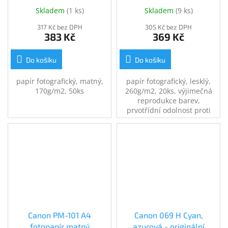
(6211B006)
Skladem
(
1 ks
)
Skladem
(
9 ks
)
317 Kč bez DPH
305 Kč bez DPH
383 Kč
369 Kč
Do košíku
Do košíku
papír fotografický, matný,
papír fotografický, lesklý,
170g/m2, 50ks
260g/m2, 20ks, výjimečná
reprodukce barev,
prvotřídní odolnost proti
vyblednutí, 6211B006
Canon PM-101 A4
Canon 069 H Cyan,
fotopapír matný
azurová - originální