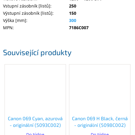
Vstupní zásobník [listů]
:
250
Výstupní zásobník [listů]
:
150
Výška [mm]
:
300
MPN
:
7186C007
Související produkty
Canon 069 Cyan, azurová
Canon 069 H Black, černá
- originální (5093C002)
- originální (5098C002)
Do týdne
Do týdne