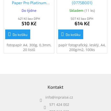
Paper Pro Platinum
(0775B001)
20sheets 300g/m2
Do týdne
Skladem
(
11 ks
)
(2768B016)
421 Kč bez DPH
507 Kč bez DPH
510 Kč
614 Kč
Do košíku
Do košíku
fotopapír A4, 300g, 0,3mm,
papír fotografický, lesklý, A4,
20 listů
200g/m2, 100ks
Z
á
Kontakt
p
a
info
@
inpraise.cz
t
í
571 424 002