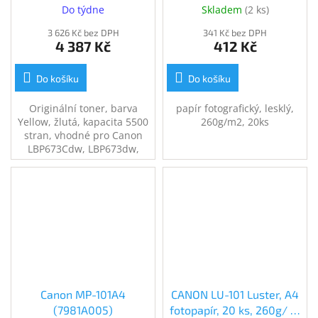
Do týdne
Skladem
(
2 ks
)
3 626 Kč bez DPH
341 Kč bez DPH
4 387 Kč
412 Kč
Do košíku
Do košíku
Originální toner, barva
papír fotografický, lesklý,
Yellow, žlutá, kapacita 5500
260g/m2, 20ks
stran, vhodné pro Canon
LBP673Cdw, LBP673dw,
MF752Cdw, MF754Cdw
Canon MP-101A4
CANON LU-101 Luster, A4
(7981A005)
fotopapír, 20 ks, 260g/ m