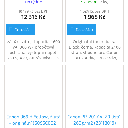
Do týdne
Skladem
(
2 ks
)
10 179 Kč bez DPH
1 624 Kč bez DPH
12 316 Kč
1 965 Kč
Do košíku
Do košíku
záložní zdroj, kapacita 1600
Originální toner, barva
VA (960 W), přepěťová
Black, černá, kapacita 2100
ochrana, výstupní napětí
stran, vhodné pro Canon
230 V, AVR, 8× zásuvka C13,
LBP673Cdw, LBP673dw,
zajistí napájení při výpadku
MF752Cdw, MF754Cdw
el. proudu, USB port,
ochrana telefonní a
internetové sítě
Canon 069 H Yellow, žlutá
Canon PP-201 A4, 20 listů,
- originální (5095C002)
260g/m2 (2311B019)