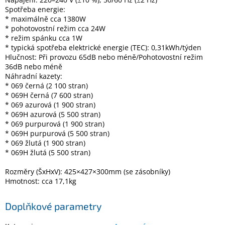
Spotřeba energie:
* maximálně cca 1380W
* pohotovostní režim cca 24W
* režim spánku cca 1W
* typická spotřeba elektrické energie (TEC): 0,31kWh/týden
Hlučnost: Při provozu 65dB nebo méně/Pohotovostní režim
36dB nebo méně
Náhradní kazety:
* 069 černá (2 100 stran)
* 069H černá (7 600 stran)
* 069 azurová (1 900 stran)
* 069H azurová (5 500 stran)
* 069 purpurová (1 900 stran)
* 069H purpurová (5 500 stran)
* 069 žlutá (1 900 stran)
* 069H žlutá (5 500 stran)
Rozměry (ŠxHxV): 425×427×300mm (se zásobníky)
Hmotnost: cca 17,1kg
Doplňkové parametry