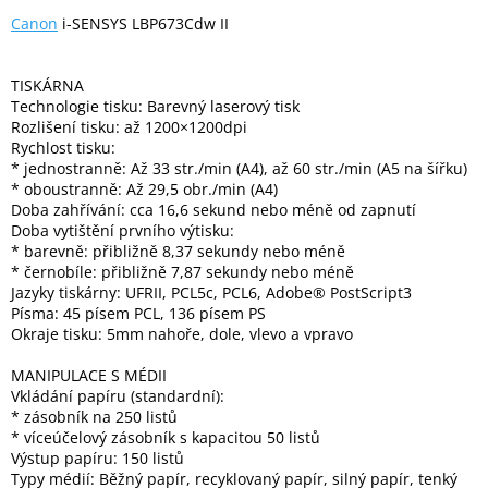
Canon
i-SENSYS LBP673Cdw II
Elektronika
TISKÁRNA
Technologie tisku: Barevný laserový tisk
Domácnost
Rozlišení tisku: až 1200×1200dpi
Rychlost tisku:
* jednostranně: Až 33 str./min (A4), až 60 str./min (A5 na šířku)
%
* oboustranně: Až 29,5 obr./min (A4)
Black
Friday
Doba zahřívání: cca 16,6 sekund nebo méně od zapnutí
Doba vytištění prvního výtisku:
* barevně: přibližně 8,37 sekundy nebo méně
VÝPRODEJ
* černobíle: přibližně 7,87 sekundy nebo méně
Jazyky tiskárny: UFRII, PCL5c, PCL6, Adobe® PostScript3
Písma: 45 písem PCL, 136 písem PS
Akční
Okraje tisku: 5mm nahoře, dole, vlevo a vpravo
zboží
MANIPULACE S MÉDII
TONERY
Vkládání papíru (standardní):
A
CARTRIDGE
* zásobník na 250 listů
OEM
* víceúčelový zásobník s kapacitou 50 listů
Výstup papíru: 150 listů
Sestavy
Typy médií: Běžný papír, recyklovaný papír, silný papír, tenký
počítačů