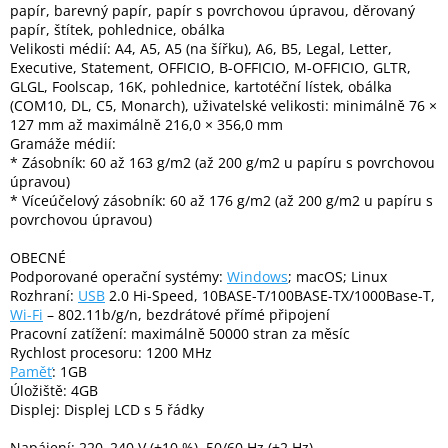
papír, barevný papír, papír s povrchovou úpravou, děrovaný
Inpraise
papír, štítek, pohlednice, obálka
Velikosti médií: A4, A5, A5 (na šířku), A6, B5, Legal, Letter,
Kamerové
systémy
Executive, Statement, OFFICIO, B-OFFICIO, M-OFFICIO, GLTR,
MILESIGHT
GLGL, Foolscap, 16K, pohlednice, kartotéční lístek, obálka
(COM10, DL, C5, Monarch), uživatelské velikosti: minimálně 76 ×
127 mm až maximálně 216,0 × 356,0 mm
Doprodej
Gramáže médií:
* Zásobník: 60 až 163 g/m2 (až 200 g/m2 u papíru s povrchovou
Přihlášení
úpravou)
* Víceúčelový zásobník: 60 až 176 g/m2 (až 200 g/m2 u papíru s
povrchovou úpravou)
OBECNÉ
Podporované operační systémy:
Windows
; macOS; Linux
Rozhraní:
USB
2.0 Hi-Speed, 10BASE-T/100BASE-TX/1000Base-T,
Wi-Fi
– 802.11b/g/n, bezdrátové přímé připojení
Pracovní zatížení: maximálně 50000 stran za měsíc
Rychlost procesoru: 1200 MHz
Paměť
: 1GB
Úložiště: 4GB
Displej: Displej LCD s 5 řádky
Napájení: 220–240 V (±10 %), 50/60 Hz (±2 Hz)