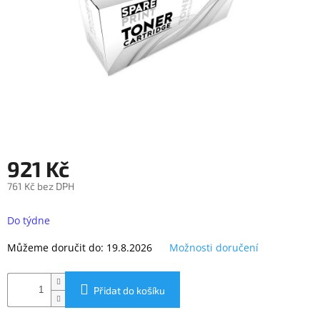
objednávka
antiviru
ESET
O
nás
Realizované
projekty
Obchodní
921 Kč
podmínky
761 Kč bez DPH
Autorizované
servisy
Měrná
cena:
Do týdne
Rozšíření
záruk
Můžeme doručit do:
19.8.2026
Možnosti doručení
a
pojištění
Splátky
Přidat do košíku
ESSOX