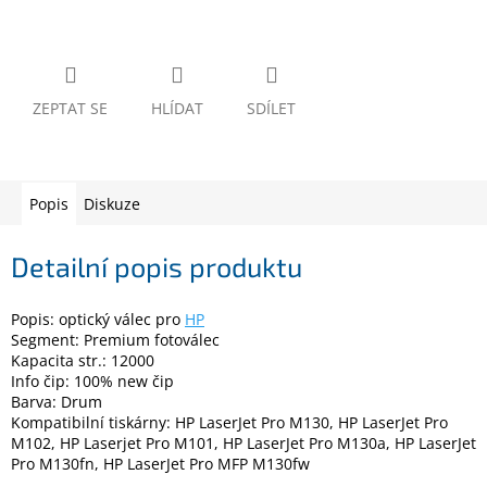
www.inpraise.cz
Gaming
ZEPTAT SE
HLÍDAT
SDÍLET
Telefony
a
tablety
Cyklo
Popis
Diskuze
a
sport
Detailní popis produktu
Dílna
a
Popis: optický válec pro
HP
zahrada
Segment: Premium fotoválec
Kapacita str.: 12000
Velké
Info čip: 100% new čip
spotřebiče
Barva: Drum
Kompatibilní tiskárny: HP LaserJet Pro M130, HP LaserJet Pro
M102, HP Laserjet Pro M101, HP LaserJet Pro M130a, HP LaserJet
Počítače
Pro M130fn, HP LaserJet Pro MFP M130fw
a
notebooky