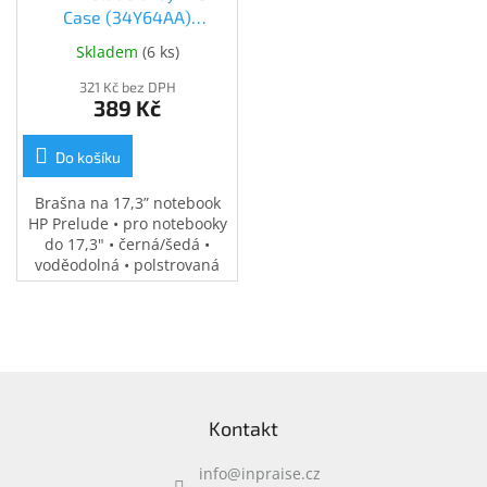
Inpraise
Case (34Y64AA)
(34Y64AA)
Skladem
(
6 ks
)
Kamerové
systémy
MILESIGHT
321 Kč bez DPH
389 Kč
Doprodej
Do košíku
Přihlášení
Brašna na 17,3” notebook
HP Prelude • pro notebooky
do 17,3" • černá/šedá •
voděodolná • polstrovaná
přihrádka na notebook •
speciální kapsy na
příslušenství • 0,37 kg
Z
á
Kontakt
p
a
info
@
inpraise.cz
t