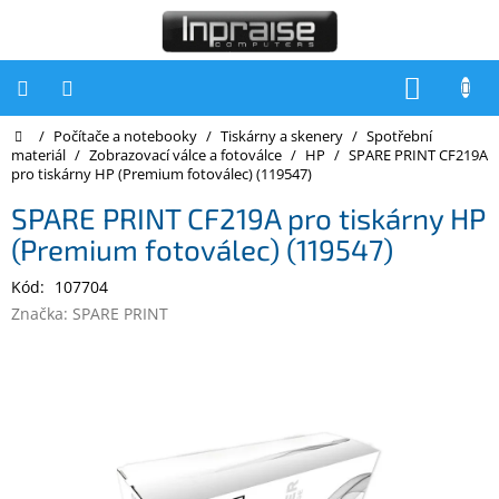
Přejít
na
obsah
NÁKUP
KOŠÍK
Domů
/
Počítače a notebooky
/
Tiskárny a skenery
/
Spotřební
Počítače
materiál
/
Zobrazovací válce a fotoválce
/
HP
/
SPARE PRINT CF219A
pro tiskárny HP (Premium fotoválec) (119547)
Počítače
Inpraise
SPARE PRINT CF219A pro tiskárny HP
(Premium fotoválec) (119547)
Notebooky
Kód:
107704
Tiskárny
Značka:
SPARE PRINT
Monitory
Akce
a
slevy
Oblíbené
Kontakty