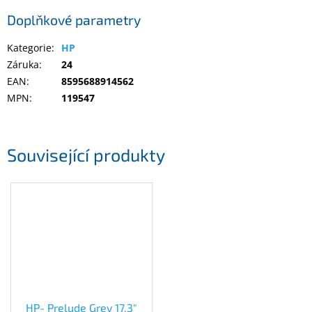
Doplňkové parametry
Elektronika
Kategorie
:
HP
Záruka
:
24
Domácnost
EAN
:
8595688914562
MPN
:
119547
%
Black
Friday
Související produkty
VÝPRODEJ
Akční
zboží
TONERY
A
CARTRIDGE
OEM
Sestavy
HP- Prelude Grey 17.3"
počítačů