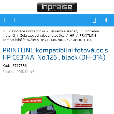
Přejít
na
obsah
NÁKUP
KOŠÍK
Domů
/
Počítače a notebooky
/
Tiskárny a skenery
/
Spotřební
Počítače
materiál
/
Zobrazovací válce a fotoválce
/
HP
/
PRINTLINE
kompatibilní fotoválec s HP CE314A, No.126 , black (DH-314)
Počítače
Inpraise
PRINTLINE kompatibilní fotoválec s
HP CE314A, No.126 , black (DH-314)
Notebooky
Kód:
8717556
Tiskárny
Značka:
PRINTLINE
Monitory
Akce
a
slevy
Oblíbené
Kontakty