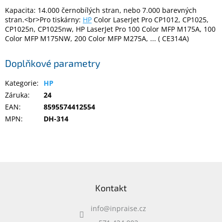
Kapacita: 14.000 černobílých stran, nebo 7.000 barevných
stran.<br>Pro tiskárny:
HP
Color LaserJet Pro CP1012, CP1025,
Elektronika
CP1025n, CP1025nw, HP LaserJet Pro 100 Color MFP M175A, 100
Color MFP M175NW, 200 Color MFP M275A, ... ( CE314A)
Domácnost
Doplňkové parametry
%
Kategorie
:
HP
Black
Friday
Záruka
:
24
EAN
:
8595574412554
MPN
:
DH-314
VÝPRODEJ
Akční
zboží
Z
TONERY
á
A
Kontakt
CARTRIDGE
p
OEM
a
info
@
inpraise.cz
t
Sestavy
í
počítačů