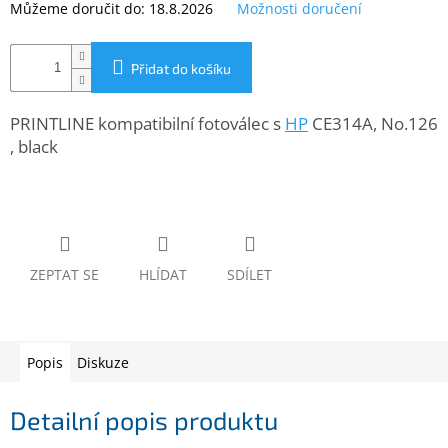
Můžeme doručit do:
18.8.2026
Možnosti doručení
www.inpraise.cz
Gaming
Přidat do košíku
Telefony
a
PRINTLINE kompatibilní fotoválec s
HP
CE314A, No.126
tablety
, black
Cyklo
a
sport
Dílna
ZEPTAT SE
HLÍDAT
SDÍLET
a
zahrada
Velké
Popis
Diskuze
spotřebiče
Detailní popis produktu
Počítače
a
notebooky